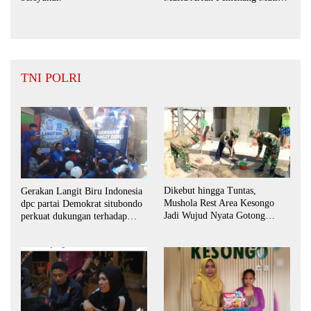
BPD Desa Bengkak
TNI POLRI
Dikebut hingga Tuntas,
Gerakan Langit Biru Indonesia
Mushola Rest Area Kesongo
dpc partai Demokrat situbondo
Jadi Wujud Nyata Gotong
perkuat dukungan terhadap
Royong TNI dan Warga
program indonisia asri.