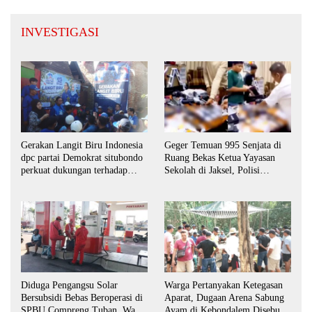
INVESTIGASI
Gerakan Langit Biru Indonesia
Geger Temuan 995 Senjata di
dpc partai Demokrat situbondo
Ruang Bekas Ketua Yayasan
perkuat dukungan terhadap
Sekolah di Jaksel, Polisi
program indonisia asri.
Lakukan Pendalaman
Diduga Pengangsu Solar
Warga Pertanyakan Ketegasan
Bersubsidi Bebas Beroperasi di
Aparat, Dugaan Arena Sabung
SPBU Compreng Tuban, Warga
Ayam di Kebondalem Disebut