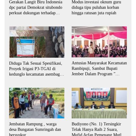
Gerakan Langit Biru Indonesia
Modus investasi oknum guru
dpc partai Demokrat situbondo
diduga tipu puluhan korban
perkuat dukungan terhadap
hingga ratusan juta rupiah
program indonisia asri.
Antusias Masyarakat Kecamatan
Diduga Tak Sesuai Spesifikasi,
Rambipuji, Sambut Bupati
Proyek Irigasi P3-TGAI di
Jember Dalam Program ”
kedunglo kecamatan asembagus
Bunga Desaku “
kabupaten Situbondo di
keluhkan
Jembatan Rampung , warga
Budiyono (No. 1) Tersingkir
desa Bungatan Sumringah dan
Telak Hanya Raih 2 Suara,
bersyukur.
Mufid Arfan Pemenang Mutlak