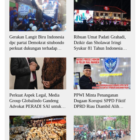
Ribuan Umat Padati Grahadi,
Gerakan Langit Biru Indonesia
Dzikir dan Sholawat Iringi
dpc partai Demokrat situbondo
Syukur 81 Tahun Indonesia
perkuat dukungan terhadap
Merdeka
program indonisia asri.
Perkuat Aspek Legal, Media
PPWI Minta Penanganan
Group Globalindo Gandeng
Dugaan Korupsi SPPD Fiktif
Advokat PERADI SAI untuk
DPRD Riau Diambil Alih
Biro Surabaya
Aparat Penegak Hukum Pusat