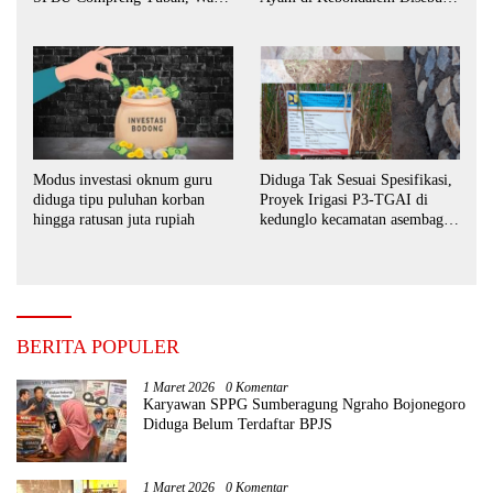
Desak APH Bertindak Tegas
Masih Bebas Beroperasi
Modus investasi oknum guru
Diduga Tak Sesuai Spesifikasi,
diduga tipu puluhan korban
Proyek Irigasi P3-TGAI di
hingga ratusan juta rupiah
kedunglo kecamatan asembagus
kabupaten Situbondo di
keluhkan
BERITA POPULER
1 Maret 2026
0 Komentar
Karyawan SPPG Sumberagung Ngraho Bojonegoro
Diduga Belum Terdaftar BPJS
1 Maret 2026
0 Komentar