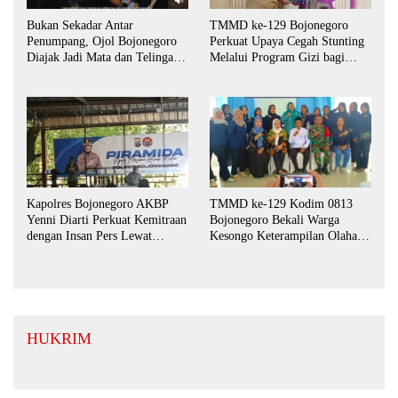
Bukan Sekadar Antar
TMMD ke-129 Bojonegoro
Penumpang, Ojol Bojonegoro
Perkuat Upaya Cegah Stunting
Diajak Jadi Mata dan Telinga
Melalui Program Gizi bagi
Keamanan Bersama
Balita dan Ibu Hamil
Kapolres Bojonegoro AKBP
TMMD ke-129 Kodim 0813
Yenni Diarti Perkuat Kemitraan
Bojonegoro Bekali Warga
dengan Insan Pers Lewat
Kesongo Keterampilan Olahan
Forum “Piramida”
Pisang dan Waluh untuk
Perkuat UMKM
HUKRIM