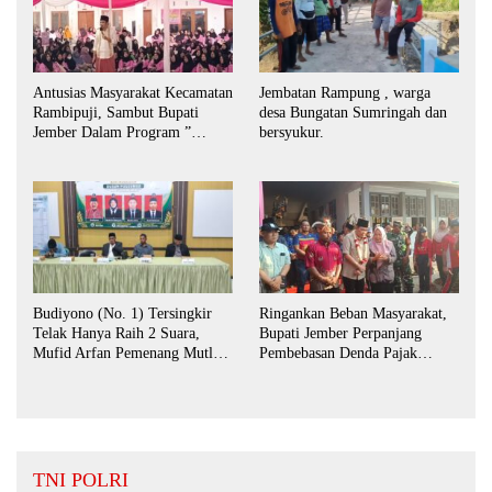
Antusias Masyarakat Kecamatan
Jembatan Rampung , warga
Rambipuji, Sambut Bupati
desa Bungatan Sumringah dan
Jember Dalam Program ”
bersyukur.
Bunga Desaku “
Budiyono (No. 1) Tersingkir
Ringankan Beban Masyarakat,
Telak Hanya Raih 2 Suara,
Bupati Jember Perpanjang
Mufid Arfan Pemenang Mutlak
Pembebasan Denda Pajak
BPD Desa Bengkak
Daerah Hingga September 2026
TNI POLRI