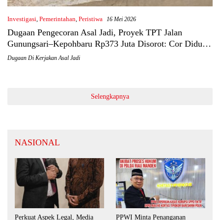
Investigasi
,
Pemerintahan
,
Peristiwa
16 Mei 2026
Dugaan Pengecoran Asal Jadi, Proyek TPT Jalan
Gunungsari–Kepohbaru Rp373 Juta Disorot: Cor Diduga
Dicetak di Tengah Genangan, Hasil Kini Mulai Keropos
Dugaan Di Kerjakan Asal Jadi
Selengkapnya
NASIONAL
Perkuat Aspek Legal, Media
PPWI Minta Penanganan