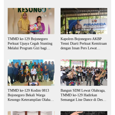
TMMD ke-129 Bojonegoro
Kapolres Bojonegoro AKBP
Perkuat Upaya Cegah Stunting
Yenni Diarti Perkuat Kemitraan
Melalui Program Gizi bagi
dengan Insan Pers Lewat
Balita dan Ibu Hamil
Forum “Piramida”
TMMD ke-129 Kodim 0813
Bangun SDM Lewat Olahraga,
Bojonegoro Bekali Warga
TMMD ke-129 Hadirkan
Kesongo Keterampilan Olahan
Semangat Line Dance di Desa
Pisang dan Waluh untuk
Kesongo
Perkuat UMKM