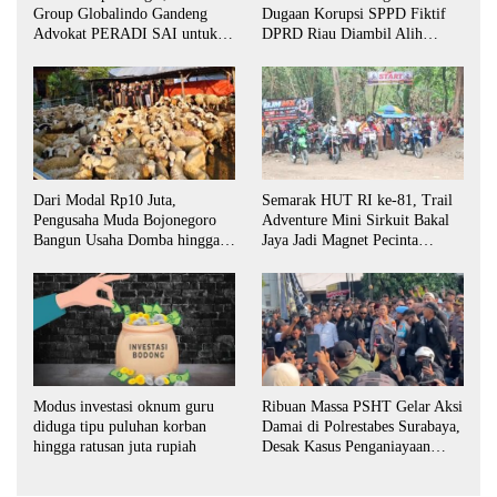
Group Globalindo Gandeng
Dugaan Korupsi SPPD Fiktif
Advokat PERADI SAI untuk
DPRD Riau Diambil Alih
Biro Surabaya
Aparat Penegak Hukum Pusat
Dari Modal Rp10 Juta,
Semarak HUT RI ke-81, Trail
Pengusaha Muda Bojonegoro
Adventure Mini Sirkuit Bakal
Bangun Usaha Domba hingga
Jaya Jadi Magnet Pecinta
Layani Pasar Jawa Timur
Otomotif di Bojonegoro
Ribuan Massa PSHT Gelar Aksi
Modus investasi oknum guru
Damai di Polrestabes Surabaya,
diduga tipu puluhan korban
Desak Kasus Penganiayaan
hingga ratusan juta rupiah
Diusut Tuntas