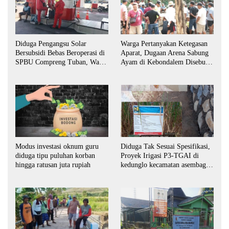
Diduga Pengangsu Solar
Warga Pertanyakan Ketegasan
Bersubsidi Bebas Beroperasi di
Aparat, Dugaan Arena Sabung
SPBU Compreng Tuban, Warga
Ayam di Kebondalem Disebut
Desak APH Bertindak Tegas
Masih Bebas Beroperasi
Modus investasi oknum guru
Diduga Tak Sesuai Spesifikasi,
diduga tipu puluhan korban
Proyek Irigasi P3-TGAI di
hingga ratusan juta rupiah
kedunglo kecamatan asembagus
kabupaten Situbondo di
keluhkan