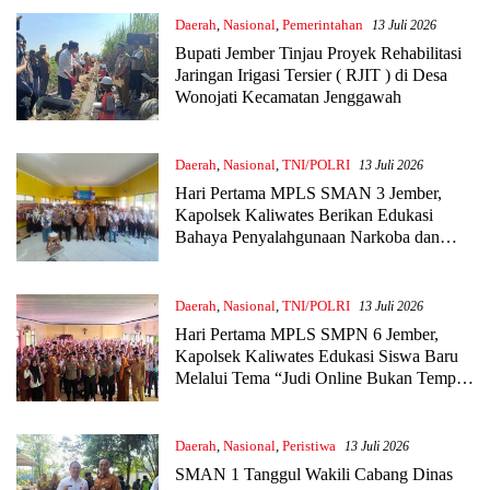
Daerah
,
Nasional
,
Pemerintahan
13 Juli 2026
Bupati Jember Tinjau Proyek Rehabilitasi
Jaringan Irigasi Tersier ( RJIT ) di Desa
Wonojati Kecamatan Jenggawah
Daerah
,
Nasional
,
TNI/POLRI
13 Juli 2026
Hari Pertama MPLS SMAN 3 Jember,
Kapolsek Kaliwates Berikan Edukasi
Bahaya Penyalahgunaan Narkoba dan
Keselamatan Berlalu Lintas
Daerah
,
Nasional
,
TNI/POLRI
13 Juli 2026
Hari Pertama MPLS SMPN 6 Jember,
Kapolsek Kaliwates Edukasi Siswa Baru
Melalui Tema “Judi Online Bukan Tempat
Adu Nasib”
Daerah
,
Nasional
,
Peristiwa
13 Juli 2026
SMAN 1 Tanggul Wakili Cabang Dinas