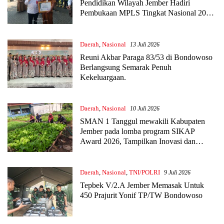
Pendidikan Wilayah Jember Hadiri
Pembukaan MPLS Tingkat Nasional 2026
di Malang, Guru Raih SIKAP Award
Provinsi Jawa Timur
Daerah
,
Nasional
13 Juli 2026
Reuni Akbar Paraga 83/53 di Bondowoso
Berlangsung Semarak Penuh
Kekeluargaan.
Daerah
,
Nasional
10 Juli 2026
SMAN 1 Tanggul mewakili Kabupaten
Jember pada lomba program SIKAP
Award 2026, Tampilkan Inovasi dan
Komitmen Penguatan Program SIKAP
Daerah
,
Nasional
,
TNI/POLRI
9 Juli 2026
Tepbek V/2.A Jember Memasak Untuk
450 Prajurit Yonif TP/TW Bondowoso