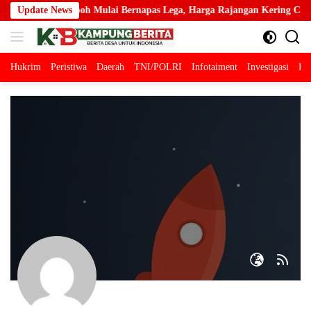
Langsung
i Tembakau Kepoh Mulai Bernapas Lega, Harga Rajangan Kering Capai
Update News
ke
konten
Hukrim
Peristiwa
Daerah
TNI/POLRI
Infotaiment
Investigasi
Pol