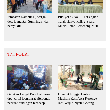
Jembatan Rampung , warga
Budiyono (No. 1) Tersingkir
desa Bungatan Sumringah dan
Telak Hanya Raih 2 Suara,
bersyukur.
Mufid Arfan Pemenang Mutlak
BPD Desa Bengkak
TNI POLRI
Dikebut hingga Tuntas,
Gerakan Langit Biru Indonesia
Mushola Rest Area Kesongo
dpc partai Demokrat situbondo
Jadi Wujud Nyata Gotong
perkuat dukungan terhadap
Royong TNI dan Warga
program indonesia asri.