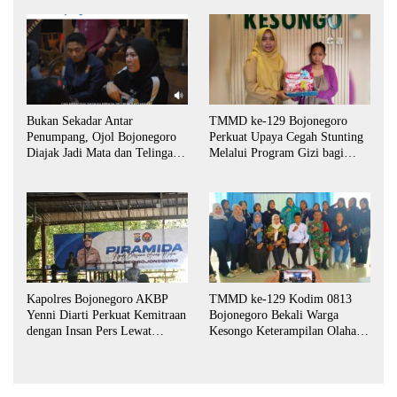
Bukan Sekadar Antar
TMMD ke-129 Bojonegoro
Penumpang, Ojol Bojonegoro
Perkuat Upaya Cegah Stunting
Diajak Jadi Mata dan Telinga
Melalui Program Gizi bagi
Keamanan Bersama
Balita dan Ibu Hamil
Kapolres Bojonegoro AKBP
TMMD ke-129 Kodim 0813
Yenni Diarti Perkuat Kemitraan
Bojonegoro Bekali Warga
dengan Insan Pers Lewat
Kesongo Keterampilan Olahan
Forum “Piramida”
Pisang dan Waluh untuk
Perkuat UMKM