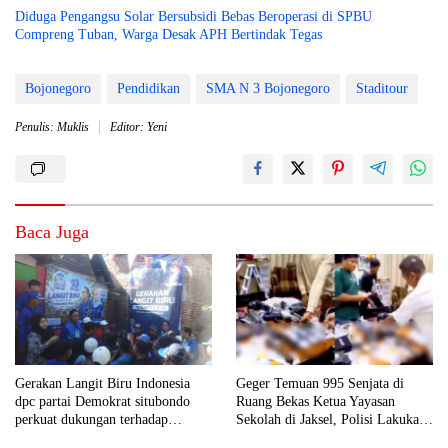
Diduga Pengangsu Solar Bersubsidi Bebas Beroperasi di SPBU
Compreng Tuban, Warga Desak APH Bertindak Tegas
Bojonegoro
Pendidikan
SMA N 3 Bojonegoro
Staditour
Penulis: Muklis
Editor: Yeni
Baca Juga
Gerakan Langit Biru Indonesia
Geger Temuan 995 Senjata di
dpc partai Demokrat situbondo
Ruang Bekas Ketua Yayasan
perkuat dukungan terhadap
Sekolah di Jaksel, Polisi Lakukan
program indonesia asri.
Pendalaman