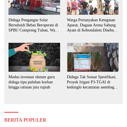
Diduga Pengangsu Solar
Warga Pertanyakan Ketegasan
Bersubsidi Bebas Beroperasi di
Aparat, Dugaan Arena Sabung
SPBU Compreng Tuban, Warga
Ayam di Kebondalem Disebut
Desak APH Bertindak Tegas
Masih Bebas Beroperasi
Modus investasi oknum guru
Diduga Tak Sesuai Spesifikasi,
diduga tipu puluhan korban
Proyek Irigasi P3-TGAI di
hingga ratusan juta rupiah
kedunglo kecamatan asembagus
kabupaten Situbondo di
keluhkan
BERITA POPULER