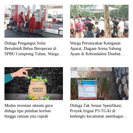
Diduga Pengangsu Solar
Warga Pertanyakan Ketegasan
Bersubsidi Bebas Beroperasi di
Aparat, Dugaan Arena Sabung
SPBU Compreng Tuban, Warga
Ayam di Kebondalem Disebut
Desak APH Bertindak Tegas
Masih Bebas Beroperasi
Modus investasi oknum guru
Diduga Tak Sesuai Spesifikasi,
diduga tipu puluhan korban
Proyek Irigasi P3-TGAI di
hingga ratusan juta rupiah
kedunglo kecamatan asembagus
kabupaten Situbondo di keluhkan