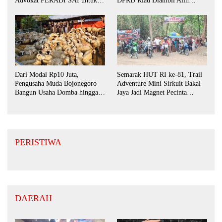
Advokat PERADI SAI untuk
DPRD Riau Diambil Alih
Biro Surabaya
Aparat Penegak Hukum Pusat
Dari Modal Rp10 Juta,
Semarak HUT RI ke-81, Trail
Pengusaha Muda Bojonegoro
Adventure Mini Sirkuit Bakal
Bangun Usaha Domba hingga
Jaya Jadi Magnet Pecinta
Layani Pasar Jawa Timur
Otomotif di Bojonegoro
PERISTIWA
DAERAH