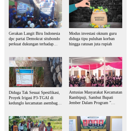
Gerakan Langit Biru Indonesia
Modus investasi oknum guru
dpc partai Demokrat situbondo
diduga tipu puluhan korban
perkuat dukungan terhadap
hingga ratusan juta rupiah
program indonesia asri.
Antusias Masyarakat Kecamatan
Diduga Tak Sesuai Spesifikasi,
Rambipuji, Sambut Bupati
Proyek Irigasi P3-TGAI di
Jember Dalam Program ”
kedunglo kecamatan asembagus
Bunga Desaku “
kabupaten Situbondo di
keluhkan