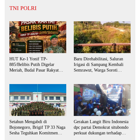
TNI POLRI
HUT Ke-1 Yonif TP-
Baru Direhabilitasi, Saluran
885/Belibis Putih Digelar
Irigasi di Sampang Kembali
Meriah, Budal Pasar Rakyat
Semrawut, Warga Soroti
Dorong UMKM dan Semangat
Perawatan dan Distribusi Air
Kemerdekaan
Setahun Mengabdi di
Gerakan Langit Biru Indonesia
Bojonegoro, Brigif TP 33 Naga
dpc partai Demokrat situbondo
Sesha Teguhkan Komitmen
perkuat dukungan terhadap
untuk Masyarakat
program indonesia asri.