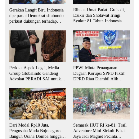
Ribuan Umat Padati Grahadi,
Gerakan Langit Biru Indonesia
Dzikir dan Sholawat Iringi
dpc partai Demokrat situbondo
Syukur 81 Tahun Indonesia
perkuat dukungan terhadap
Merdeka
program indonesia asri.
Perkuat Aspek Legal, Media
PPWI Minta Penanganan
Group Globalindo Gandeng
Dugaan Korupsi SPPD Fiktif
Advokat PERADI SAI untuk
DPRD Riau Diambil Alih
Biro Surabaya
Aparat Penegak Hukum Pusat
Dari Modal Rp10 Juta,
Semarak HUT RI ke-81, Trail
Pengusaha Muda Bojonegoro
Adventure Mini Sirkuit Bakal
Bangun Usaha Domba hingga
Jaya Jadi Magnet Pecinta