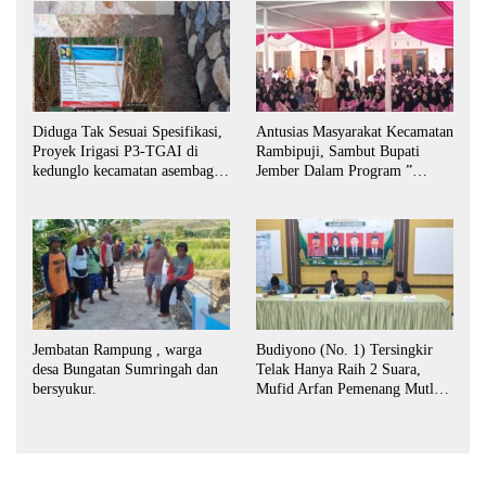
Antusias Masyarakat Kecamatan
Diduga Tak Sesuai Spesifikasi,
Rambipuji, Sambut Bupati
Proyek Irigasi P3-TGAI di
Jember Dalam Program ”
kedunglo kecamatan asembagus
Bunga Desaku “
kabupaten Situbondo di
keluhkan
Jembatan Rampung , warga
Budiyono (No. 1) Tersingkir
desa Bungatan Sumringah dan
Telak Hanya Raih 2 Suara,
bersyukur.
Mufid Arfan Pemenang Mutlak
BPD Desa Bengkak