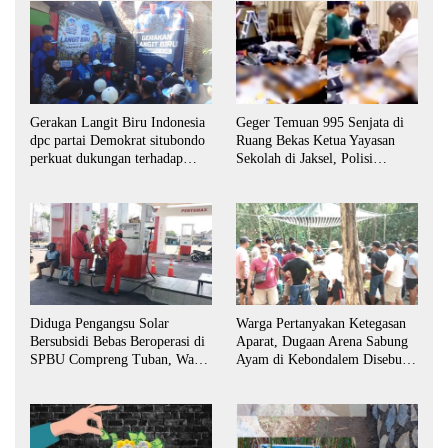
Gerakan Langit Biru Indonesia
Geger Temuan 995 Senjata di
dpc partai Demokrat situbondo
Ruang Bekas Ketua Yayasan
perkuat dukungan terhadap
Sekolah di Jaksel, Polisi
program indonesia asri.
Lakukan Pendalaman
Diduga Pengangsu Solar
Warga Pertanyakan Ketegasan
Bersubsidi Bebas Beroperasi di
Aparat, Dugaan Arena Sabung
SPBU Compreng Tuban, Warga
Ayam di Kebondalem Disebut
Desak APH Bertindak Tegas
Masih Bebas Beroperasi