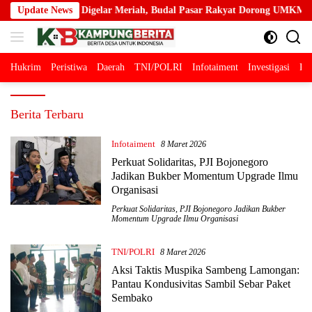
Langsung
Digelar Meriah, Budal Pasar Rakyat Dorong UMKM dan Semangat Kemer
Update News
ke
konten
Hukrim
Peristiwa
Daerah
TNI/POLRI
Infotaiment
Investigasi
Pol
kampungberita.com
Berita Terbaru
Infotaiment
8 Maret 2026
Perkuat Solidaritas, PJI Bojonegoro
Jadikan Bukber Momentum Upgrade Ilmu
Organisasi
Perkuat Solidaritas
,
PJI Bojonegoro Jadikan Bukber
Momentum Upgrade Ilmu Organisasi
TNI/POLRI
8 Maret 2026
Aksi Taktis Muspika Sambeng Lamongan:
Pantau Kondusivitas Sambil Sebar Paket
Sembako