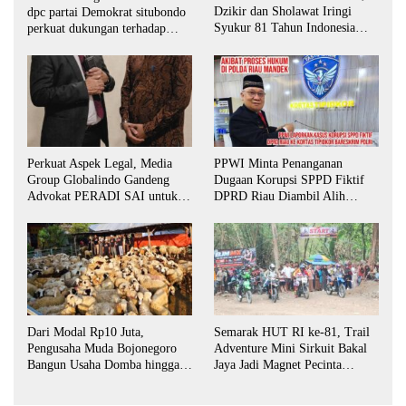
Dzikir dan Sholawat Iringi
dpc partai Demokrat situbondo
Syukur 81 Tahun Indonesia
perkuat dukungan terhadap
Merdeka
program indonisia asri.
Perkuat Aspek Legal, Media
PPWI Minta Penanganan
Group Globalindo Gandeng
Dugaan Korupsi SPPD Fiktif
Advokat PERADI SAI untuk
DPRD Riau Diambil Alih
Biro Surabaya
Aparat Penegak Hukum Pusat
Dari Modal Rp10 Juta,
Semarak HUT RI ke-81, Trail
Pengusaha Muda Bojonegoro
Adventure Mini Sirkuit Bakal
Bangun Usaha Domba hingga
Jaya Jadi Magnet Pecinta
Layani Pasar Jawa Timur
Otomotif di Bojonegoro