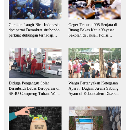
Gerakan Langit Biru Indonesia
Geger Temuan 995 Senjata di
dpc partai Demokrat situbondo
Ruang Bekas Ketua Yayasan
perkuat dukungan terhadap
Sekolah di Jaksel, Polisi
program indonisia asri.
Lakukan Pendalaman
Diduga Pengangsu Solar
Warga Pertanyakan Ketegasan
Bersubsidi Bebas Beroperasi di
Aparat, Dugaan Arena Sabung
SPBU Compreng Tuban, Warga
Ayam di Kebondalem Disebut
Desak APH Bertindak Tegas
Masih Bebas Beroperasi