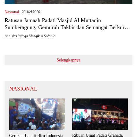
Nasional
26 Mei 2026
Ratusan Jamaah Padati Masjid Al Muttaqin
Sumberagung, Gemuruh Takbir dan Semangat Berkurban
Warnai Idul Adha 1447 H
Antusias Warga Mengikuti Solat Id
Selengkapnya
NASIONAL
Ribuan Umat Padati Grahadi,
Gerakan Langit Biru Indonesia