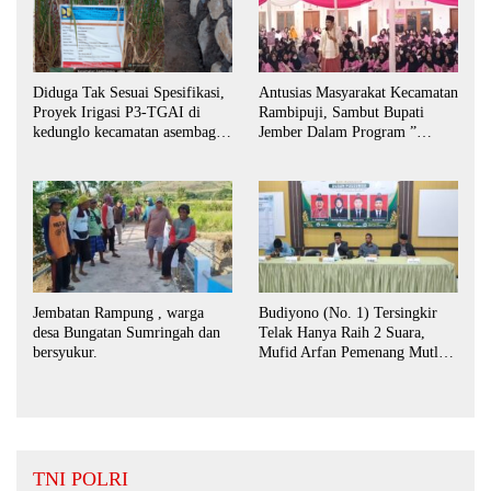
Antusias Masyarakat Kecamatan
Diduga Tak Sesuai Spesifikasi,
Rambipuji, Sambut Bupati
Proyek Irigasi P3-TGAI di
Jember Dalam Program ”
kedunglo kecamatan asembagus
Bunga Desaku “
kabupaten Situbondo di
keluhkan
Jembatan Rampung , warga
Budiyono (No. 1) Tersingkir
desa Bungatan Sumringah dan
Telak Hanya Raih 2 Suara,
bersyukur.
Mufid Arfan Pemenang Mutlak
BPD Desa Bengkak
TNI POLRI