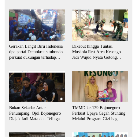
Dikebut hingga Tuntas,
Gerakan Langit Biru Indonesia
Mushola Rest Area Kesongo
dpc partai Demokrat situbondo
Jadi Wujud Nyata Gotong
perkuat dukungan terhadap
Royong TNI dan Warga
program indonisia asri.
Bukan Sekadar Antar
TMMD ke-129 Bojonegoro
Penumpang, Ojol Bojonegoro
Perkuat Upaya Cegah Stunting
Diajak Jadi Mata dan Telinga
Melalui Program Gizi bagi
Keamanan Bersama
Balita dan Ibu Hamil