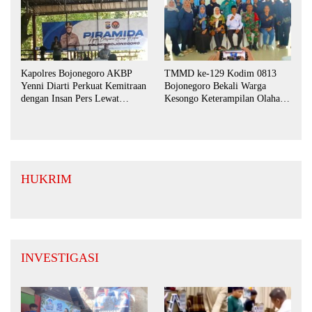
Kapolres Bojonegoro AKBP
TMMD ke-129 Kodim 0813
Yenni Diarti Perkuat Kemitraan
Bojonegoro Bekali Warga
dengan Insan Pers Lewat
Kesongo Keterampilan Olahan
Forum “Piramida”
Pisang dan Waluh untuk
Perkuat UMKM
HUKRIM
INVESTIGASI