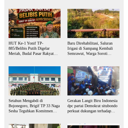
HUT Ke-1 Yonif TP-
Baru Direhabilitasi, Saluran
885/Belibis Putih Digelar
Irigasi di Sampang Kembali
Meriah, Budal Pasar Rakyat
Semrawut, Warga Soroti
Dorong UMKM dan Semangat
Perawatan dan Distribusi Air
Kemerdekaan
Setahun Mengabdi di
Gerakan Langit Biru Indonesia
Bojonegoro, Brigif TP 33 Naga
dpc partai Demokrat situbondo
Sesha Teguhkan Komitmen
perkuat dukungan terhadap
untuk Masyarakat
program indonesia asri.