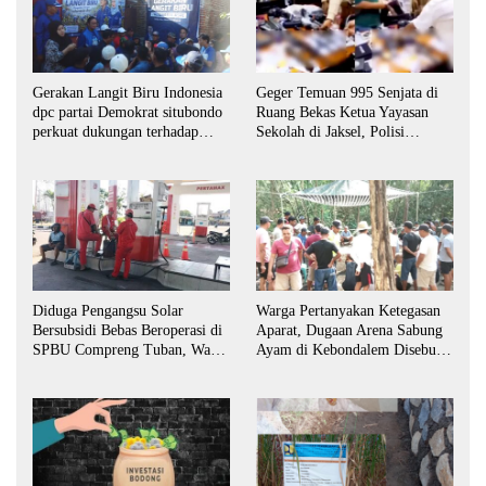
Gerakan Langit Biru Indonesia
Geger Temuan 995 Senjata di
dpc partai Demokrat situbondo
Ruang Bekas Ketua Yayasan
perkuat dukungan terhadap
Sekolah di Jaksel, Polisi
program indonesia asri.
Lakukan Pendalaman
Diduga Pengangsu Solar
Warga Pertanyakan Ketegasan
Bersubsidi Bebas Beroperasi di
Aparat, Dugaan Arena Sabung
SPBU Compreng Tuban, Warga
Ayam di Kebondalem Disebut
Desak APH Bertindak Tegas
Masih Bebas Beroperasi