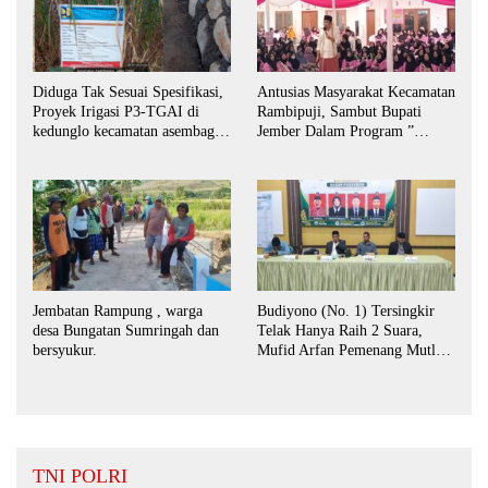
Antusias Masyarakat Kecamatan
Diduga Tak Sesuai Spesifikasi,
Rambipuji, Sambut Bupati
Proyek Irigasi P3-TGAI di
Jember Dalam Program ”
kedunglo kecamatan asembagus
Bunga Desaku “
kabupaten Situbondo di
keluhkan
Jembatan Rampung , warga
Budiyono (No. 1) Tersingkir
desa Bungatan Sumringah dan
Telak Hanya Raih 2 Suara,
bersyukur.
Mufid Arfan Pemenang Mutlak
BPD Desa Bengkak
TNI POLRI