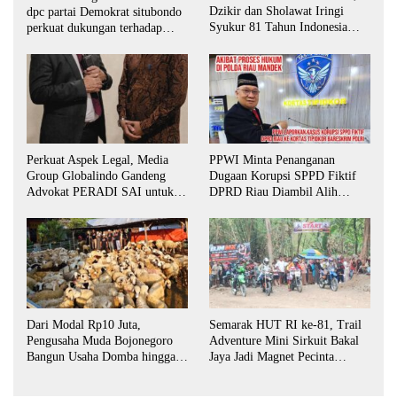
Dzikir dan Sholawat Iringi
dpc partai Demokrat situbondo
Syukur 81 Tahun Indonesia
perkuat dukungan terhadap
Merdeka
program indonesia asri.
Perkuat Aspek Legal, Media
PPWI Minta Penanganan
Group Globalindo Gandeng
Dugaan Korupsi SPPD Fiktif
Advokat PERADI SAI untuk
DPRD Riau Diambil Alih
Biro Surabaya
Aparat Penegak Hukum Pusat
Dari Modal Rp10 Juta,
Semarak HUT RI ke-81, Trail
Pengusaha Muda Bojonegoro
Adventure Mini Sirkuit Bakal
Bangun Usaha Domba hingga
Jaya Jadi Magnet Pecinta
Layani Pasar Jawa Timur
Otomotif di Bojonegoro