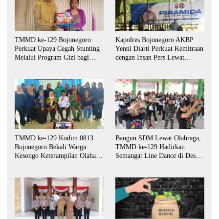
TMMD ke-129 Bojonegoro
Kapolres Bojonegoro AKBP
Perkuat Upaya Cegah Stunting
Yenni Diarti Perkuat Kemitraan
Melalui Program Gizi bagi
dengan Insan Pers Lewat
Balita dan Ibu Hamil
Forum “Piramida”
TMMD ke-129 Kodim 0813
Bangun SDM Lewat Olahraga,
Bojonegoro Bekali Warga
TMMD ke-129 Hadirkan
Kesongo Keterampilan Olahan
Semangat Line Dance di Desa
Pisang dan Waluh untuk
Kesongo
Perkuat UMKM