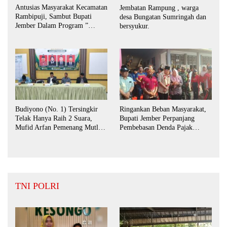
Antusias Masyarakat Kecamatan
Jembatan Rampung , warga
Rambipuji, Sambut Bupati
desa Bungatan Sumringah dan
Jember Dalam Program ”
bersyukur.
Bunga Desaku “
Budiyono (No. 1) Tersingkir
Ringankan Beban Masyarakat,
Telak Hanya Raih 2 Suara,
Bupati Jember Perpanjang
Mufid Arfan Pemenang Mutlak
Pembebasan Denda Pajak
BPD Desa Bengkak
Daerah Hingga September 2026
TNI POLRI