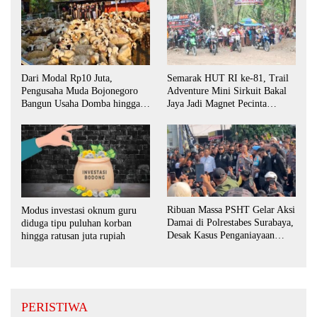
Dari Modal Rp10 Juta,
Semarak HUT RI ke-81, Trail
Pengusaha Muda Bojonegoro
Adventure Mini Sirkuit Bakal
Bangun Usaha Domba hingga
Jaya Jadi Magnet Pecinta
Layani Pasar Jawa Timur
Otomotif di Bojonegoro
Ribuan Massa PSHT Gelar Aksi
Modus investasi oknum guru
Damai di Polrestabes Surabaya,
diduga tipu puluhan korban
Desak Kasus Penganiayaan
hingga ratusan juta rupiah
Diusut Tuntas
PERISTIWA