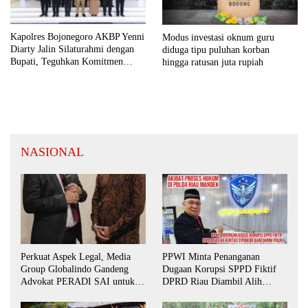
Kapolres Bojonegoro AKBP Yenni
Modus investasi oknum guru
Diarty Jalin Silaturahmi dengan
diduga tipu puluhan korban
Bupati, Teguhkan Komitmen
hingga ratusan juta rupiah
Sinergi untuk Daerah yang
Kondusif
NASIONAL
Perkuat Aspek Legal, Media
PPWI Minta Penanganan
Group Globalindo Gandeng
Dugaan Korupsi SPPD Fiktif
Advokat PERADI SAI untuk
DPRD Riau Diambil Alih
Biro Surabaya
Aparat Penegak Hukum Pusat