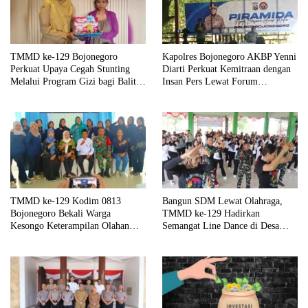
TMMD ke-129 Bojonegoro
Kapolres Bojonegoro AKBP Yenni
Perkuat Upaya Cegah Stunting
Diarti Perkuat Kemitraan dengan
Melalui Program Gizi bagi Balita
Insan Pers Lewat Forum
dan Ibu Hamil
“Piramida”
TMMD ke-129 Kodim 0813
Bangun SDM Lewat Olahraga,
Bojonegoro Bekali Warga
TMMD ke-129 Hadirkan
Kesongo Keterampilan Olahan
Semangat Line Dance di Desa
Pisang dan Waluh untuk Perkuat
Kesongo
UMKM