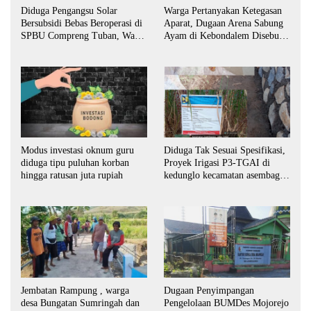
Diduga Pengangsu Solar
Warga Pertanyakan Ketegasan
Bersubsidi Bebas Beroperasi di
Aparat, Dugaan Arena Sabung
SPBU Compreng Tuban, Warga
Ayam di Kebondalem Disebut
Desak APH Bertindak Tegas
Masih Bebas Beroperasi
Modus investasi oknum guru
Diduga Tak Sesuai Spesifikasi,
diduga tipu puluhan korban
Proyek Irigasi P3-TGAI di
hingga ratusan juta rupiah
kedunglo kecamatan asembagus
kabupaten Situbondo di
keluhkan
Jembatan Rampung , warga
Dugaan Penyimpangan
desa Bungatan Sumringah dan
Pengelolaan BUMDes Mojorejo