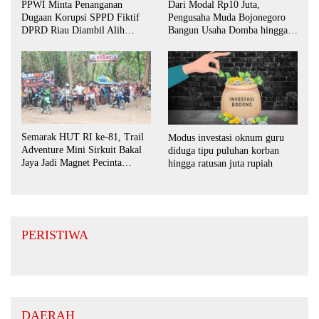
PPWI Minta Penanganan
Dari Modal Rp10 Juta,
Dugaan Korupsi SPPD Fiktif
Pengusaha Muda Bojonegoro
DPRD Riau Diambil Alih
Bangun Usaha Domba hingga
Aparat Penegak Hukum Pusat
Layani Pasar Jawa Timur
Semarak HUT RI ke-81, Trail
Modus investasi oknum guru
Adventure Mini Sirkuit Bakal
diduga tipu puluhan korban
Jaya Jadi Magnet Pecinta
hingga ratusan juta rupiah
Otomotif di Bojonegoro
PERISTIWA
DAERAH