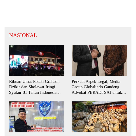
Bali Hentikan Ketidakjelasan dan
Pulihkan Nama Baik Anggota
NASIONAL
Ribuan Umat Padati Grahadi,
Perkuat Aspek Legal, Media
Dzikir dan Sholawat Iringi
Group Globalindo Gandeng
Syukur 81 Tahun Indonesia
Advokat PERADI SAI untuk
Merdeka
Biro Surabaya