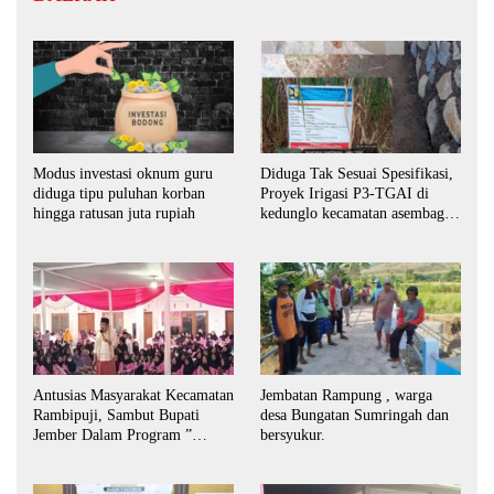
Modus investasi oknum guru
Diduga Tak Sesuai Spesifikasi,
diduga tipu puluhan korban
Proyek Irigasi P3-TGAI di
hingga ratusan juta rupiah
kedunglo kecamatan asembagus
kabupaten Situbondo di
keluhkan
Antusias Masyarakat Kecamatan
Jembatan Rampung , warga
Rambipuji, Sambut Bupati
desa Bungatan Sumringah dan
Jember Dalam Program ”
bersyukur.
Bunga Desaku “