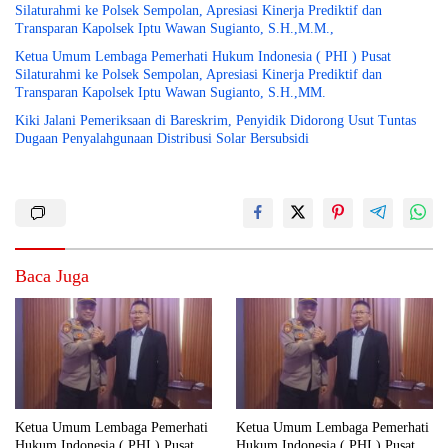
Silaturahmi ke Polsek Sempolan, Apresiasi Kinerja Prediktif dan
Transparan Kapolsek Iptu Wawan Sugianto, S.H.,M.M.,
Ketua Umum Lembaga Pemerhati Hukum Indonesia ( PHI ) Pusat
Silaturahmi ke Polsek Sempolan, Apresiasi Kinerja Prediktif dan
Transparan Kapolsek Iptu Wawan Sugianto, S.H.,MM.
Kiki Jalani Pemeriksaan di Bareskrim, Penyidik Didorong Usut Tuntas
Dugaan Penyalahgunaan Distribusi Solar Bersubsidi
Baca Juga
Ketua Umum Lembaga Pemerhati
Ketua Umum Lembaga Pemerhati
Hukum Indonesia ( PHI ) Pusat
Hukum Indonesia ( PHI ) Pusat