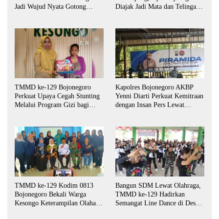
Jadi Wujud Nyata Gotong
Diajak Jadi Mata dan Telinga
Royong TNI dan Warga
Keamanan Bersama
TMMD ke-129 Bojonegoro
Kapolres Bojonegoro AKBP
Perkuat Upaya Cegah Stunting
Yenni Diarti Perkuat Kemitraan
Melalui Program Gizi bagi
dengan Insan Pers Lewat
Balita dan Ibu Hamil
Forum “Piramida”
TMMD ke-129 Kodim 0813
Bangun SDM Lewat Olahraga,
Bojonegoro Bekali Warga
TMMD ke-129 Hadirkan
Kesongo Keterampilan Olahan
Semangat Line Dance di Desa
Pisang dan Waluh untuk
Kesongo