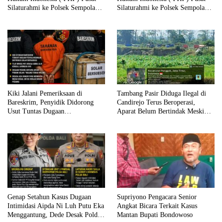
Silaturahmi ke Polsek Sempolan,
Silaturahmi ke Polsek Sempolan,
Apresiasi Kinerja Prediktif dan
Apresiasi Kinerja Prediktif dan
Transparan Kapolsek Iptu Wawan
Transparan Kapolsek Iptu Wawan
Sugianto, S.H.,M.M.,
Sugianto, S.H.,MM.
Kiki Jalani Pemeriksaan di
Tambang Pasir Diduga Ilegal di
Bareskrim, Penyidik Didorong
Candirejo Terus Beroperasi,
Usut Tuntas Dugaan
Aparat Belum Bertindak Meski
Penyalahgunaan Distribusi Solar
Aktivitas Terlihat Terbuka
Bersubsidi
Genap Setahun Kasus Dugaan
Supriyono Pengacara Senior
Intimidasi Aipda Ni Luh Putu Eka
Angkat Bicara Terkait Kasus
Menggantung, Dede Desak Polda
Mantan Bupati Bondowoso