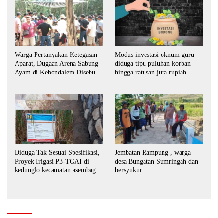
Warga Pertanyakan Ketegasan
Modus investasi oknum guru
Aparat, Dugaan Arena Sabung
diduga tipu puluhan korban
Ayam di Kebondalem Disebut
hingga ratusan juta rupiah
Masih Bebas Beroperasi
Diduga Tak Sesuai Spesifikasi,
Jembatan Rampung , warga
Proyek Irigasi P3-TGAI di
desa Bungatan Sumringah dan
kedunglo kecamatan asembagus
bersyukur.
kabupaten Situbondo di
keluhkan