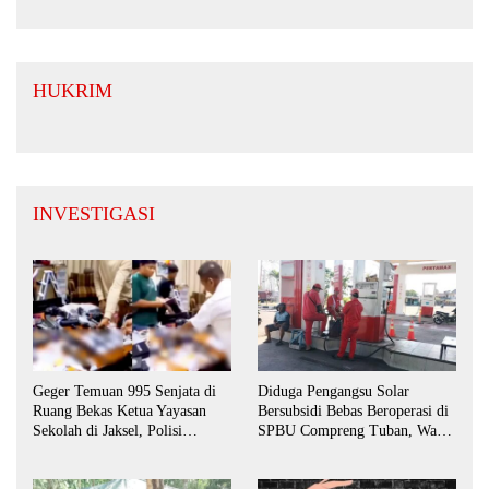
Perkuat UMKM
HUKRIM
INVESTIGASI
Geger Temuan 995 Senjata di
Diduga Pengangsu Solar
Ruang Bekas Ketua Yayasan
Bersubsidi Bebas Beroperasi di
Sekolah di Jaksel, Polisi
SPBU Compreng Tuban, Warga
Lakukan Pendalaman
Desak APH Bertindak Tegas