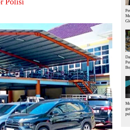
r Polisi
Pe
Me
Gl
Ad
un
Da
Pe
Bo
Us
La
Ti
Mo
gu
pu
ra