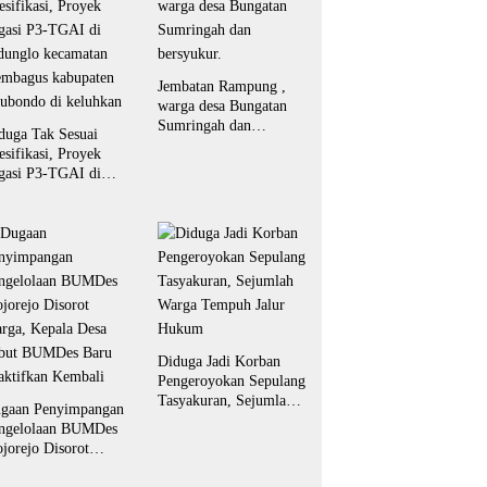
Jembatan Rampung ,
warga desa Bungatan
Sumringah dan
duga Tak Sesuai
bersyukur.
esifikasi, Proyek
igasi P3-TGAI di
dunglo kecamatan
embagus kabupaten
tubondo di keluhkan
Diduga Jadi Korban
Pengeroyokan Sepulang
Tasyakuran, Sejumlah
gaan Penyimpangan
Warga Tempuh Jalur
ngelolaan BUMDes
Hukum
jorejo Disorot
rga, Kepala Desa