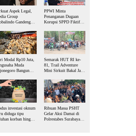
rkuat Aspek Legal,
PPWI Minta
dia Group
Penanganan Dugaan
obalindo Gandeng
Korupsi SPPD Fiktif
vokat PERADI SAI
DPRD Riau Diambil
tuk Biro Surabaya
Alih Aparat Penegak
Hukum Pusat
ri Modal Rp10 Juta,
Semarak HUT RI ke-
ngusaha Muda
81, Trail Adventure
jonegoro Bangun
Mini Sirkuit Bakal Jaya
aha Domba hingga
Jadi Magnet Pecinta
yani Pasar Jawa
Otomotif di
mur
Bojonegoro
dus investasi oknum
Ribuan Massa PSHT
ru diduga tipu
Gelar Aksi Damai di
luhan korban hingga
Polrestabes Surabaya,
tusan juta rupiah
Desak Kasus
Penganiayaan Diusut
Tuntas