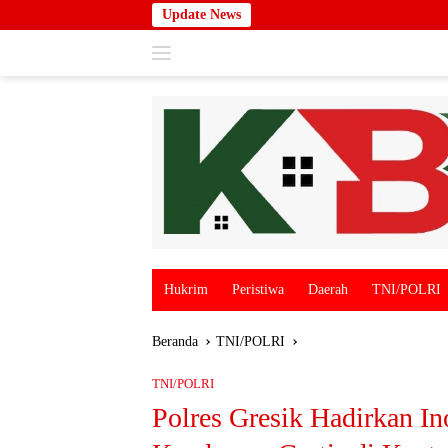
Langsung
Update News
ke
konten
Hukrim
Peristiwa
Daerah
TNI/POLRI
Beranda
TNI/POLRI
TNI/POLRI
Polres Gresik Hadirkan In