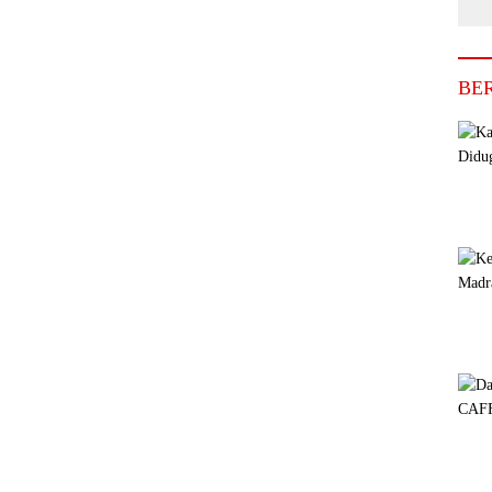
Se
Di
BE