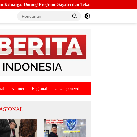
 Program Gayatri dan Tekan Angka Anak Tidak Sekolah
Kapo
ial
Kuliner
Regional
Uncategorized
ASIONAL