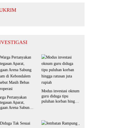
guhkan
mitmen
UKRIM
nergi untuk
erah yang
ndusif
NVESTIGASI
Modus investasi oknum
guru diduga tipu
rga Pertanyakan
puluhan korban hingga
tegasan Aparat,
ratusan juta rupiah
gaan Arena Sabung
am di Kebondalem
sebut Masih Bebas
roperasi