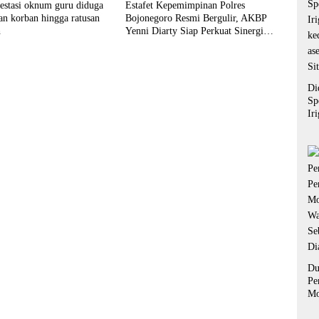
estasi oknum guru diduga
Estafet Kepemimpinan Polres
an korban hingga ratusan
Bojonegoro Resmi Bergulir, AKBP
h
Yenni Diarty Siap Perkuat Sinergi
dengan Masyarakat
Di
Sp
Ir
ke
as
Si
Du
Pe
Mo
Wa