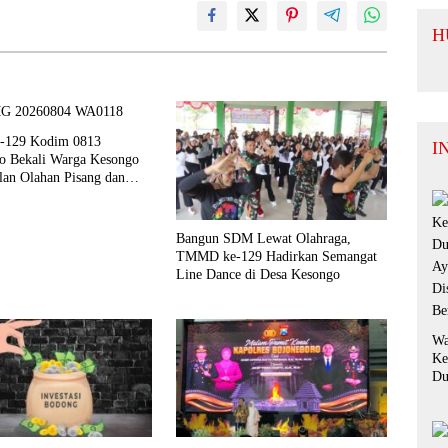
Te
Ko
H
Si
Da
Ko
129 Kodim 0813
I
o Bekali Warga Kesongo
lan Olahan Pisang dan
tuk Perkuat UMKM
Bangun SDM Lewat Olahraga,
TMMD ke-129 Hadirkan Semangat
Line Dance di Desa Kesongo
Wa
Ke
Du
Ay
Di
Be