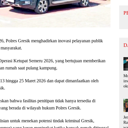
P
6, Polres Gresik menghadirkan inovasi pelayanan publik
D
i masyarakat.
Operasi Ketupat Semeru 2026, yang bertujuan memberikan
kan rumah saat pulang kampung.
Mo
 13 hingga 25 Maret 2026 dan dapat dimanfaatkan oleh
in
ok
ik.
di
pu
an bahwa fasilitas penitipan tidak hanya tersedia di
ko
ra
k yang berada di wilayah hukum Polres Gresik.
ru
Je
lisian untuk menekan potensi tindak kriminal Gresik,
Ra
wa
anmor) yang kerap meningkat ketika banyak rumah ditinggal