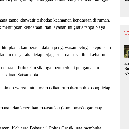
Bu
Su
da
nang tanpa khawatir terhadap keamanan kendaraan di rumah.
be
k menitipkan kendaraan, dan layanan ini gratis tanpa biaya
T
dititipkan akan berada dalam pengawasan petugas kepolisian
raan masyarakat tetap terjaga selama masa libur Lebaran.
Ka
endaraan, Polres Gresik juga memperkuat pengamanan
Bo
AK
leh satuan Satsamapta.
Di
Ke
rmukiman warga untuk memastikan rumah-rumah kosong tetap
de
Pe
Fo
“P
manan dan ketertiban masyarakat (kamtibmas) agar tetap
 Aman, Keluarga Bahagia”, Polres Gresik juga membuka