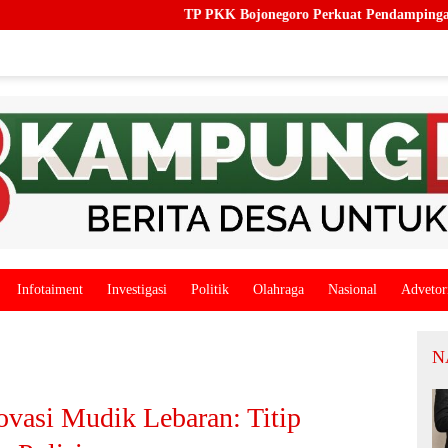
TP PKK Bojonegoro Perkuat Pendampingan Keluarga, Dorong
Infotaiment
Investigasi
Politik
Olahraga
Nasional
Advetor
N
ovasi Mudik Lebaran: Titip