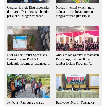
Gerakan Langit Biru Indonesia
Modus investasi oknum guru
dpc partai Demokrat situbondo
diduga tipu puluhan korban
perkuat dukungan terhadap
hingga ratusan juta rupiah
program indonisia asri.
Antusias Masyarakat Kecamatan
Diduga Tak Sesuai Spesifikasi,
Rambipuji, Sambut Bupati
Proyek Irigasi P3-TGAI di
Jember Dalam Program ”
kedunglo kecamatan asembagus
Bunga Desaku “
kabupaten Situbondo di
keluhkan
Jembatan Rampung , warga
Budiyono (No. 1) Tersingkir