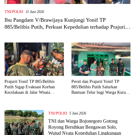
TNI/POLRI
11 Juni 2026
Ibu Pangdam V/Brawijaya Kunjungi Yonif TP
885/Belibis Putih, Perkuat Kepedulian terhadap Prajurit
dan Masyarakat
Prajurit Yonif TP 885/Belibis
Persit dan Prajurit Yonif TP
Putih Sigap Evakuasi Korban
885/Belibis Putih Salurkan
Kecelakaan di Jalur Wisata
Bantuan Telur bagi Warga Kurang
Kayangan Api
Mampu
TNI/POLRI
5 Juni 2026
TNI dan Warga Bojonegoro Gotong
Royong Bersihkan Bengawan Solo,
Wujud Nyata Kepedulian Lingkungan