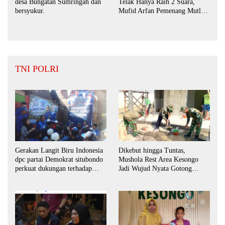
desa Bungatan Sumringah dan
Telak Hanya Raih 2 Suara,
bersyukur.
Mufid Arfan Pemenang Mutlak
BPD Desa Bengkak
TNI POLRI
Dikebut hingga Tuntas,
Gerakan Langit Biru Indonesia
Mushola Rest Area Kesongo
dpc partai Demokrat situbondo
Jadi Wujud Nyata Gotong
perkuat dukungan terhadap
Royong TNI dan Warga
program indonisia asri.