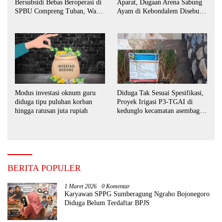
Bersubsidi Bebas Beroperasi di
Aparat, Dugaan Arena Sabung
SPBU Compreng Tuban, Warga
Ayam di Kebondalem Disebut
Desak APH Bertindak Tegas
Masih Bebas Beroperasi
Modus investasi oknum guru
Diduga Tak Sesuai Spesifikasi,
diduga tipu puluhan korban
Proyek Irigasi P3-TGAI di
hingga ratusan juta rupiah
kedunglo kecamatan asembagus
kabupaten Situbondo di
keluhkan
BERITA POPULER
1 Maret 2026
0 Komentar
Karyawan SPPG Sumberagung Ngraho Bojonegoro
Diduga Belum Terdaftar BPJS