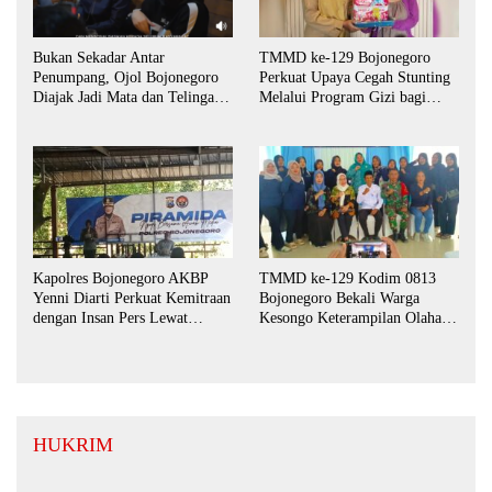
Bukan Sekadar Antar
TMMD ke-129 Bojonegoro
Penumpang, Ojol Bojonegoro
Perkuat Upaya Cegah Stunting
Diajak Jadi Mata dan Telinga
Melalui Program Gizi bagi
Keamanan Bersama
Balita dan Ibu Hamil
Kapolres Bojonegoro AKBP
TMMD ke-129 Kodim 0813
Yenni Diarti Perkuat Kemitraan
Bojonegoro Bekali Warga
dengan Insan Pers Lewat
Kesongo Keterampilan Olahan
Forum “Piramida”
Pisang dan Waluh untuk
Perkuat UMKM
HUKRIM