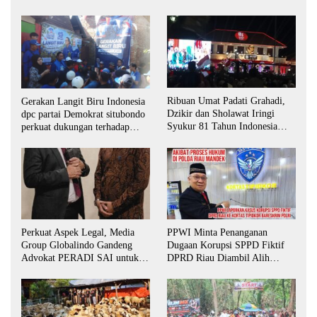
Ribuan Umat Padati Grahadi,
Gerakan Langit Biru Indonesia
Dzikir dan Sholawat Iringi
dpc partai Demokrat situbondo
Syukur 81 Tahun Indonesia
perkuat dukungan terhadap
Merdeka
program indonisia asri.
Perkuat Aspek Legal, Media
PPWI Minta Penanganan
Group Globalindo Gandeng
Dugaan Korupsi SPPD Fiktif
Advokat PERADI SAI untuk
DPRD Riau Diambil Alih
Biro Surabaya
Aparat Penegak Hukum Pusat