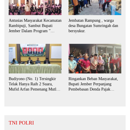
Antusias Masyarakat Kecamatan
Jembatan Rampung , warga
Rambipuji, Sambut Bupati
desa Bungatan Sumringah dan
Jember Dalam Program ”
bersyukur.
Bunga Desaku “
Budiyono (No. 1) Tersingkir
Ringankan Beban Masyarakat,
Telak Hanya Raih 2 Suara,
Bupati Jember Perpanjang
Mufid Arfan Pemenang Mutlak
Pembebasan Denda Pajak
BPD Desa Bengkak
Daerah Hingga September 2026
TNI POLRI