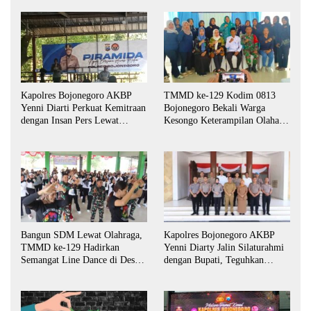
Kapolres Bojonegoro AKBP
TMMD ke-129 Kodim 0813
Yenni Diarti Perkuat Kemitraan
Bojonegoro Bekali Warga
dengan Insan Pers Lewat
Kesongo Keterampilan Olahan
Forum “Piramida”
Pisang dan Waluh untuk
Perkuat UMKM
Bangun SDM Lewat Olahraga,
Kapolres Bojonegoro AKBP
TMMD ke-129 Hadirkan
Yenni Diarty Jalin Silaturahmi
Semangat Line Dance di Desa
dengan Bupati, Teguhkan
Kesongo
Komitmen Sinergi untuk
Daerah yang Kondusif