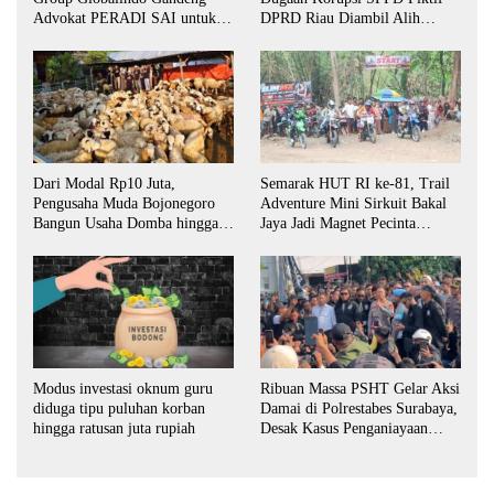
Advokat PERADI SAI untuk
DPRD Riau Diambil Alih
Biro Surabaya
Aparat Penegak Hukum Pusat
Dari Modal Rp10 Juta,
Semarak HUT RI ke-81, Trail
Pengusaha Muda Bojonegoro
Adventure Mini Sirkuit Bakal
Bangun Usaha Domba hingga
Jaya Jadi Magnet Pecinta
Layani Pasar Jawa Timur
Otomotif di Bojonegoro
Ribuan Massa PSHT Gelar Aksi
Modus investasi oknum guru
Damai di Polrestabes Surabaya,
diduga tipu puluhan korban
Desak Kasus Penganiayaan
hingga ratusan juta rupiah
Diusut Tuntas