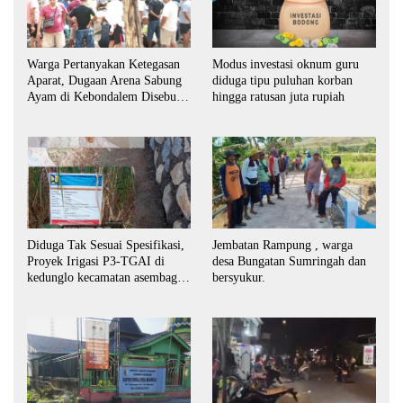
Warga Pertanyakan Ketegasan
Modus investasi oknum guru
Aparat, Dugaan Arena Sabung
diduga tipu puluhan korban
Ayam di Kebondalem Disebut
hingga ratusan juta rupiah
Masih Bebas Beroperasi
Diduga Tak Sesuai Spesifikasi,
Jembatan Rampung , warga
Proyek Irigasi P3-TGAI di
desa Bungatan Sumringah dan
kedunglo kecamatan asembagus
bersyukur.
kabupaten Situbondo di
keluhkan