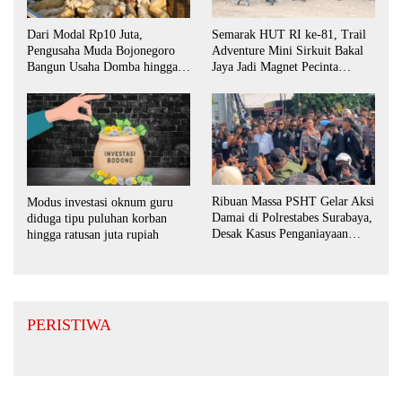
Dari Modal Rp10 Juta,
Semarak HUT RI ke-81, Trail
Pengusaha Muda Bojonegoro
Adventure Mini Sirkuit Bakal
Bangun Usaha Domba hingga
Jaya Jadi Magnet Pecinta
Layani Pasar Jawa Timur
Otomotif di Bojonegoro
Ribuan Massa PSHT Gelar Aksi
Modus investasi oknum guru
Damai di Polrestabes Surabaya,
diduga tipu puluhan korban
Desak Kasus Penganiayaan
hingga ratusan juta rupiah
Diusut Tuntas
PERISTIWA