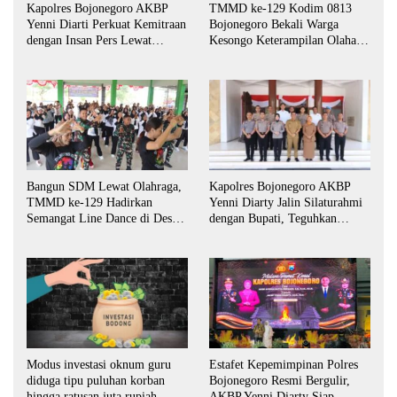
Kapolres Bojonegoro AKBP
TMMD ke-129 Kodim 0813
Yenni Diarti Perkuat Kemitraan
Bojonegoro Bekali Warga
dengan Insan Pers Lewat
Kesongo Keterampilan Olahan
Forum “Piramida”
Pisang dan Waluh untuk
Perkuat UMKM
Bangun SDM Lewat Olahraga,
Kapolres Bojonegoro AKBP
TMMD ke-129 Hadirkan
Yenni Diarty Jalin Silaturahmi
Semangat Line Dance di Desa
dengan Bupati, Teguhkan
Kesongo
Komitmen Sinergi untuk
Daerah yang Kondusif
Estafet Kepemimpinan Polres
Modus investasi oknum guru
Bojonegoro Resmi Bergulir,
diduga tipu puluhan korban
AKBP Yenni Diarty Siap
hingga ratusan juta rupiah