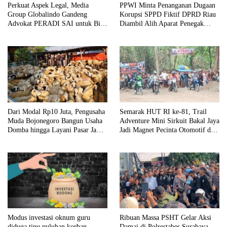
Perkuat Aspek Legal, Media
PPWI Minta Penanganan Dugaan
Group Globalindo Gandeng
Korupsi SPPD Fiktif DPRD Riau
Advokat PERADI SAI untuk Biro
Diambil Alih Aparat Penegak
Surabaya
Hukum Pusat
Dari Modal Rp10 Juta, Pengusaha
Semarak HUT RI ke-81, Trail
Muda Bojonegoro Bangun Usaha
Adventure Mini Sirkuit Bakal Jaya
Domba hingga Layani Pasar Jawa
Jadi Magnet Pecinta Otomotif di
Timur
Bojonegoro
Ribuan Massa PSHT Gelar Aksi
Modus investasi oknum guru
Damai di Polrestabes Surabaya,
diduga tipu puluhan korban