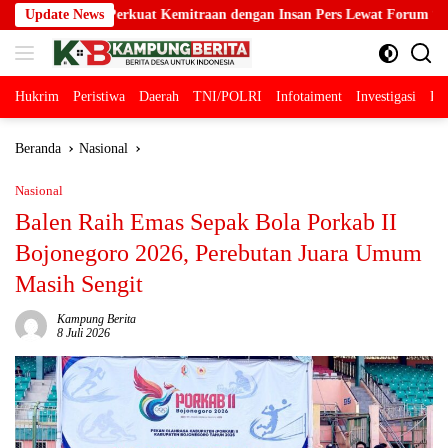
Langsung
at Kemitraan dengan Insan Pers Lewat Forum “Piramida”
Update News
Jeja
ke
konten
Hukrim
Peristiwa
Daerah
TNI/POLRI
Infotaiment
Investigasi
Pol
Beranda
Nasional
Nasional
Balen Raih Emas Sepak Bola Porkab II
Bojonegoro 2026, Perebutan Juara Umum
Masih Sengit
Kampung Berita
8 Juli 2026