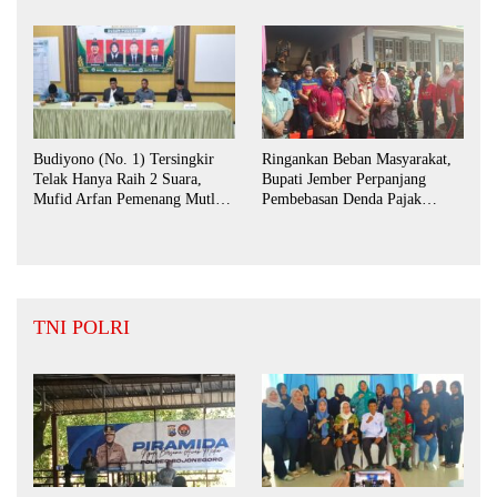
Budiyono (No. 1) Tersingkir
Ringankan Beban Masyarakat,
Telak Hanya Raih 2 Suara,
Bupati Jember Perpanjang
Mufid Arfan Pemenang Mutlak
Pembebasan Denda Pajak
BPD Desa Bengkak
Daerah Hingga September 2026
TNI POLRI