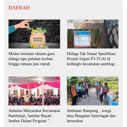
DAERAH
Modus investasi oknum guru
Diduga Tak Sesuai Spesifikasi,
diduga tipu puluhan korban
Proyek Irigasi P3-TGAI di
hingga ratusan juta rupiah
kedunglo kecamatan asembagus
kabupaten Situbondo di
keluhkan
Antusias Masyarakat Kecamatan
Jembatan Rampung , warga
Rambipuji, Sambut Bupati
desa Bungatan Sumringah dan
Jember Dalam Program ”
bersyukur.
Bunga Desaku “