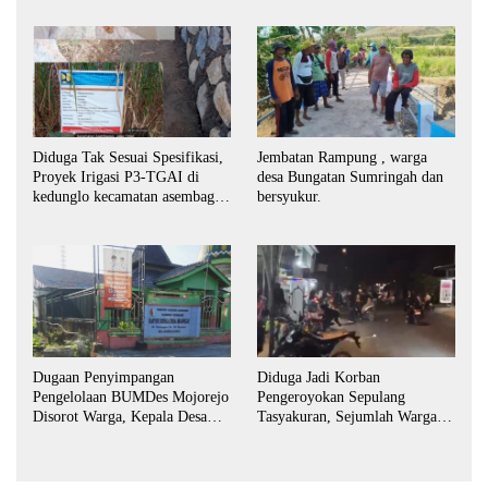
Diduga Tak Sesuai Spesifikasi,
Jembatan Rampung , warga
Proyek Irigasi P3-TGAI di
desa Bungatan Sumringah dan
kedunglo kecamatan asembagus
bersyukur.
kabupaten Situbondo di
keluhkan
Dugaan Penyimpangan
Diduga Jadi Korban
Pengelolaan BUMDes Mojorejo
Pengeroyokan Sepulang
Disorot Warga, Kepala Desa
Tasyakuran, Sejumlah Warga
Sebut BUMDes Baru
Tempuh Jalur Hukum
Diaktifkan Kembali