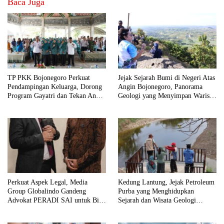
Baca Juga
TP PKK Bojonegoro Perkuat
Jejak Sejarah Bumi di Negeri Atas
Pendampingan Keluarga, Dorong
Angin Bojonegoro, Panorama
Program Gayatri dan Tekan Angka
Geologi yang Menyimpan Warisan
Anak Tidak Sekolah
Jutaan Tahun
Perkuat Aspek Legal, Media
Kedung Lantung, Jejak Petroleum
Group Globalindo Gandeng
Purba yang Menghidupkan
Advokat PERADI SAI untuk Biro
Sejarah dan Wisata Geologi
Surabaya
Bojonegoro