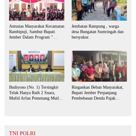
Antusias Masyarakat Kecamatan
Jembatan Rampung , warga
Rambipuji, Sambut Bupati
desa Bungatan Sumringah dan
Jember Dalam Program ”
bersyukur.
Bunga Desaku “
Budiyono (No. 1) Tersingkir
Ringankan Beban Masyarakat,
Telak Hanya Raih 2 Suara,
Bupati Jember Perpanjang
Mufid Arfan Pemenang Mutlak
Pembebasan Denda Pajak
BPD Desa Bengkak
Daerah Hingga September 2026
TNI POLRI