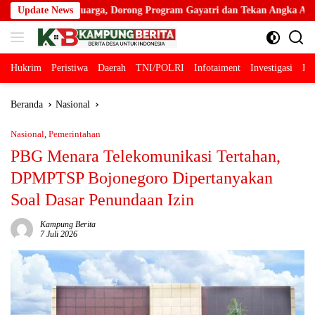
Langsung
rong Program Gayatri dan Tekan Angka Anak Tidak Sekolah
Update News
ke
konten
Hukrim
Peristiwa
Daerah
TNI/POLRI
Infotaiment
Investigasi
Pol
Beranda
Nasional
Nasional
,
Pemerintahan
PBG Menara Telekomunikasi Tertahan,
DPMPTSP Bojonegoro Dipertanyakan
Soal Dasar Penundaan Izin
Kampung Berita
7 Juli 2026