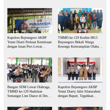
Kapolres Bojonegoro AKBP
TMMD ke-129 Kodim 0813
Yenni Diarti Perkuat Kemitraan
Bojonegoro Bekali Warga
dengan Insan Pers Lewat
Kesongo Keterampilan Olahan
Forum “Piramida”
Pisang dan Waluh untuk
Perkuat UMKM
Bangun SDM Lewat Olahraga,
Kapolres Bojonegoro AKBP
TMMD ke-129 Hadirkan
Yenni Diarty Jalin Silaturahmi
Semangat Line Dance di Desa
dengan Bupati, Teguhkan
Kesongo
Komitmen Sinergi untuk
Daerah yang Kondusif