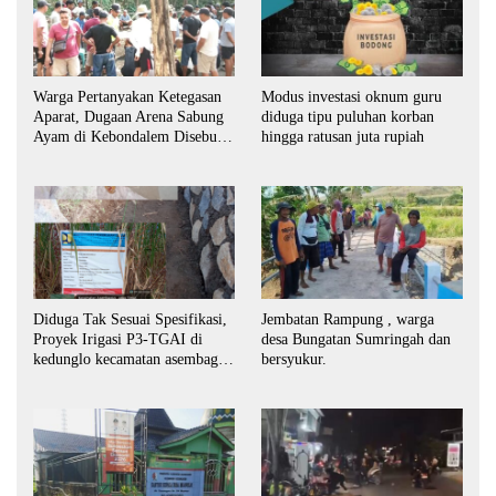
Warga Pertanyakan Ketegasan
Modus investasi oknum guru
Aparat, Dugaan Arena Sabung
diduga tipu puluhan korban
Ayam di Kebondalem Disebut
hingga ratusan juta rupiah
Masih Bebas Beroperasi
Diduga Tak Sesuai Spesifikasi,
Jembatan Rampung , warga
Proyek Irigasi P3-TGAI di
desa Bungatan Sumringah dan
kedunglo kecamatan asembagus
bersyukur.
kabupaten Situbondo di
keluhkan