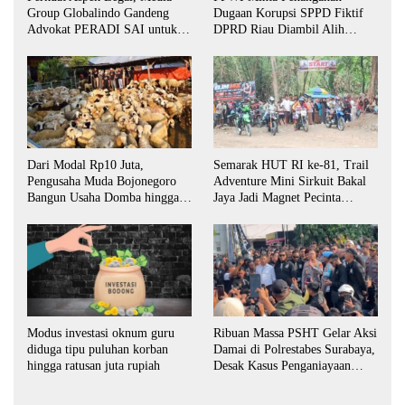
Group Globalindo Gandeng
Dugaan Korupsi SPPD Fiktif
Advokat PERADI SAI untuk
DPRD Riau Diambil Alih
Biro Surabaya
Aparat Penegak Hukum Pusat
Dari Modal Rp10 Juta,
Semarak HUT RI ke-81, Trail
Pengusaha Muda Bojonegoro
Adventure Mini Sirkuit Bakal
Bangun Usaha Domba hingga
Jaya Jadi Magnet Pecinta
Layani Pasar Jawa Timur
Otomotif di Bojonegoro
Ribuan Massa PSHT Gelar Aksi
Modus investasi oknum guru
Damai di Polrestabes Surabaya,
diduga tipu puluhan korban
Desak Kasus Penganiayaan
hingga ratusan juta rupiah
Diusut Tuntas