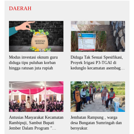
DAERAH
Modus investasi oknum guru
Diduga Tak Sesuai Spesifikasi,
diduga tipu puluhan korban
Proyek Irigasi P3-TGAI di
hingga ratusan juta rupiah
kedunglo kecamatan asembagus
kabupaten Situbondo di
keluhkan
Antusias Masyarakat Kecamatan
Jembatan Rampung , warga
Rambipuji, Sambut Bupati
desa Bungatan Sumringah dan
Jember Dalam Program ”
bersyukur.
Bunga Desaku “