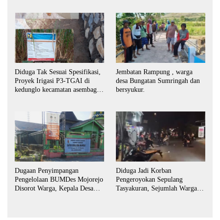
Diduga Tak Sesuai Spesifikasi,
Jembatan Rampung , warga
Proyek Irigasi P3-TGAI di
desa Bungatan Sumringah dan
kedunglo kecamatan asembagus
bersyukur.
kabupaten Situbondo di
keluhkan
Dugaan Penyimpangan
Diduga Jadi Korban
Pengelolaan BUMDes Mojorejo
Pengeroyokan Sepulang
Disorot Warga, Kepala Desa
Tasyakuran, Sejumlah Warga
Sebut BUMDes Baru
Tempuh Jalur Hukum
Diaktifkan Kembali