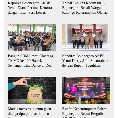
Kapolres Bojonegoro AKBP
TMMD ke-129 Kodim 0813
Yenni Diarti Perkuat Kemitraan
Bojonegoro Bekali Warga
dengan Insan Pers Lewat
Kesongo Keterampilan Olahan
Forum “Piramida”
Pisang dan Waluh untuk
Perkuat UMKM
Bangun SDM Lewat Olahraga,
Kapolres Bojonegoro AKBP
TMMD ke-129 Hadirkan
Yenni Diarty Jalin Silaturahmi
Semangat Line Dance di Desa
dengan Bupati, Teguhkan
Kesongo
Komitmen Sinergi untuk
Daerah yang Kondusif
Estafet Kepemimpinan Polres
Modus investasi oknum guru
Bojonegoro Resmi Bergulir,
diduga tipu puluhan korban