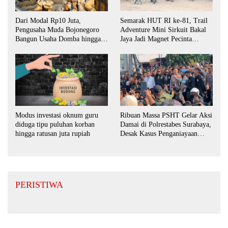
Dari Modal Rp10 Juta,
Semarak HUT RI ke-81, Trail
Pengusaha Muda Bojonegoro
Adventure Mini Sirkuit Bakal
Bangun Usaha Domba hingga
Jaya Jadi Magnet Pecinta
Layani Pasar Jawa Timur
Otomotif di Bojonegoro
Ribuan Massa PSHT Gelar Aksi
Modus investasi oknum guru
Damai di Polrestabes Surabaya,
diduga tipu puluhan korban
Desak Kasus Penganiayaan
hingga ratusan juta rupiah
Diusut Tuntas
PERISTIWA