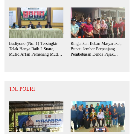
Budiyono (No. 1) Tersingkir
Ringankan Beban Masyarakat,
Telak Hanya Raih 2 Suara,
Bupati Jember Perpanjang
Mufid Arfan Pemenang Mutlak
Pembebasan Denda Pajak
BPD Desa Bengkak
Daerah Hingga September 2026
TNI POLRI