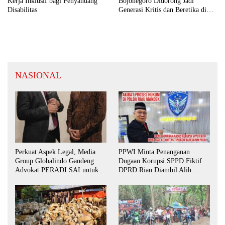
Kerja Inklusif bagi Penyandang
Bojonegoro Didorong Jadi
Disabilitas
Generasi Kritis dan Beretika di
Ruang Digital
NASIONAL
Perkuat Aspek Legal, Media
PPWI Minta Penanganan
Group Globalindo Gandeng
Dugaan Korupsi SPPD Fiktif
Advokat PERADI SAI untuk
DPRD Riau Diambil Alih
Biro Surabaya
Aparat Penegak Hukum Pusat