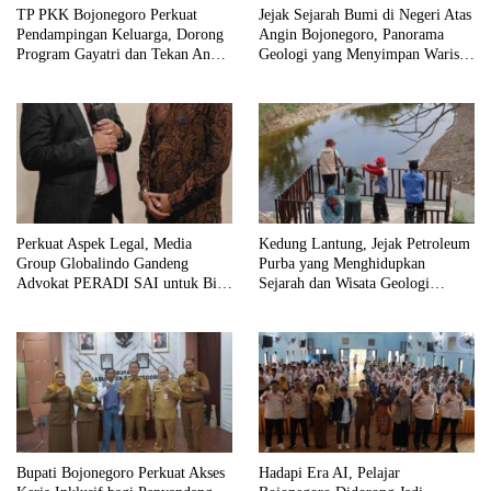
TP PKK Bojonegoro Perkuat
Jejak Sejarah Bumi di Negeri Atas
Pendampingan Keluarga, Dorong
Angin Bojonegoro, Panorama
Program Gayatri dan Tekan Angka
Geologi yang Menyimpan Warisan
Anak Tidak Sekolah
Jutaan Tahun
Perkuat Aspek Legal, Media
Kedung Lantung, Jejak Petroleum
Group Globalindo Gandeng
Purba yang Menghidupkan
Advokat PERADI SAI untuk Biro
Sejarah dan Wisata Geologi
Surabaya
Bojonegoro
Bupati Bojonegoro Perkuat Akses
Hadapi Era AI, Pelajar