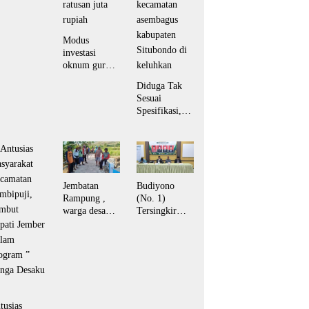
mokrat
tubondo
rkuat
kungan
Modus
rhadap
investasi
ogram
oknum guru
donisia asri.
diduga tipu
Diduga Tak
puluhan
Sesuai
korban hingga
Spesifikasi,
ratusan juta
Proyek Irigasi
rupiah
P3-TGAI di
kedunglo
kecamatan
asembagus
kabupaten
Jembatan
Budiyono
Situbondo di
Rampung ,
(No. 1)
keluhkan
warga desa
Tersingkir
Bungatan
Telak Hanya
Sumringah
Raih 2 Suara,
dan
Mufid Arfan
bersyukur.
Pemenang
Mutlak BPD
Desa Bengkak
tusias