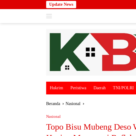
Langsung
Update News
ke
konten
Hukrim
Peristiwa
Daerah
TNI/POLRI
Beranda
Nasional
Nasional
Topo Bisu Mubeng Deso W