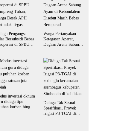
duga Pengangsu
Warga Pertanyakan
lar Bersubsidi Bebas
Ketegasan Aparat,
roperasi di SPBU
Dugaan Arena Sabung
mpreng Tuban,
Ayam di Kebondalem
rga Desak APH
Disebut Masih Bebas
rtindak Tegas
Beroperasi
dus investasi oknum
ru diduga tipu
Diduga Tak Sesuai
luhan korban hingga
Spesifikasi, Proyek
tusan juta rupiah
Irigasi P3-TGAI di
kedunglo kecamatan
asembagus kabupaten
Situbondo di keluhkan