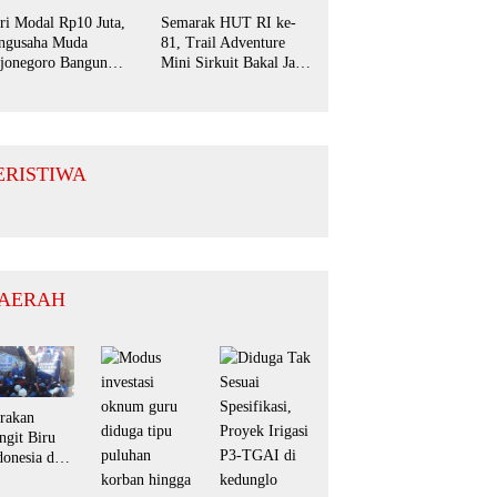
ri Modal Rp10 Juta,
Semarak HUT RI ke-
ngusaha Muda
81, Trail Adventure
jonegoro Bangun
Mini Sirkuit Bakal Jaya
aha Domba hingga
Jadi Magnet Pecinta
yani Pasar Jawa
Otomotif di
mur
Bojonegoro
ERISTIWA
AERAH
rakan
ngit Biru
donesia dpc
rtai