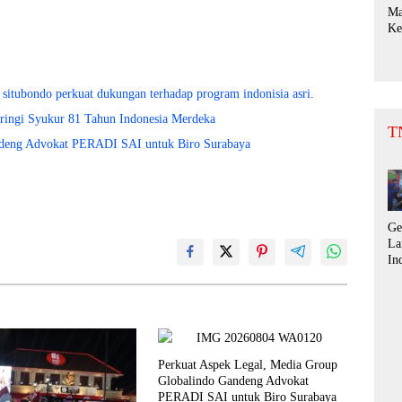
Ma
Ke
Ra
Sa
Bu
Da
 situbondo perkuat dukungan terhadap program indonisia asri.
Pr
Iringi Syukur 81 Tahun Indonesia Merdeka
Bu
T
“
ndeng Advokat PERADI SAI untuk Biro Surabaya
Ge
La
In
pa
De
si
pe
du
te
Perkuat Aspek Legal, Media Group
pr
Globalindo Gandeng Advokat
in
PERADI SAI untuk Biro Surabaya