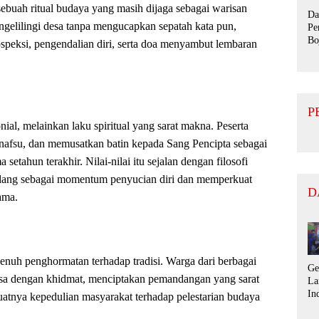
ebuah ritual budaya yang masih dijaga sebagai warisan
Da
ngelilingi desa tanpa mengucapkan sepatah kata pun,
Pe
Bo
ospeksi, pengendalian diri, serta doa menyambut lembaran
Us
La
Ti
P
nial, melainkan laku spiritual yang sarat makna. Peserta
afsu, dan memusatkan batin kepada Sang Pencipta sebagai
setahun terakhir. Nilai-nilai itu sejalan dengan filosofi
dang sebagai momentum penyucian diri dan memperkuat
D
ama.
penuh penghormatan terhadap tradisi. Warga dari berbagai
Ge
desa dengan khidmat, menciptakan pemandangan yang sarat
La
In
uatnya kepedulian masyarakat terhadap pelestarian budaya
pa