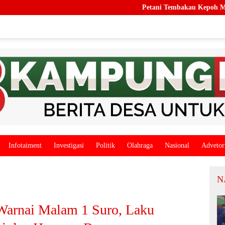
Petani Tembakau Kepoh Mulai Bernapas L
Infotaiment
Investigasi
Politik
Olahraga
Nasional
Advetor
N
arnai Malam 1 Suro, Laku