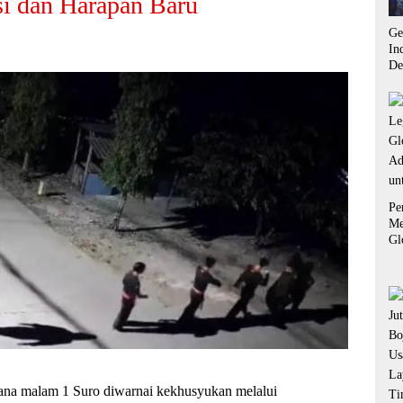
i dan Harapan Baru
Ge
In
De
pe
te
in
Pe
Me
Gl
Ad
un
malam 1 Suro diwarnai kekhusyukan melalui