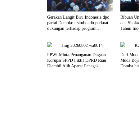
Gerakan Langit Biru Indonesia dpc
Ribuan Um
partai Demokrat situbondo perkuat
dan Shola
dukungan terhadap program
Tahun Ind
indonisia asri.
PPWI Minta Penanganan Dugaan
Dari Moda
Korupsi SPPD Fiktif DPRD Riau
Muda Bojo
Diambil Alih Aparat Penegak
Domba hin
Hukum Pusat
Timur