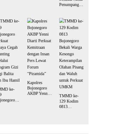
Mushola Rest
Penumpang,
Area Kesongo
Ojol
Jadi Wujud
Bojonegoro
Nyata Gotong
Diajak Jadi
Royong TNI
Mata dan
dan Warga
Telinga
Keamanan
Bersama
Kapolres
Bojonegoro
MMD ke-
AKBP Yenni
9
TMMD ke-
Diarti Perkuat
jonegoro
129 Kodim
Kemitraan
rkuat
0813
dengan Insan
aya Cegah
Bojonegoro
Pers Lewat
unting
Bekali Warga
Forum
lalui
Kesongo
“Piramida”
ogram Gizi
Keterampilan
gi Balita
Olahan Pisang