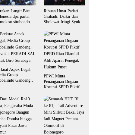
rakan Langit Biru
Ribuan Umat Padati
donesia dpc partai
Grahadi, Dzikir dan
mokrat situbondo
Sholawat Iringi Syukur
rkuat dukungan
81 Tahun Indonesia
rhadap program
Merdeka
donisia asri.
rkuat Aspek Legal,
dia Group
PPWI Minta
obalindo Gandeng
Penanganan Dugaan
vokat PERADI SAI
Korupsi SPPD Fiktif
tuk Biro Surabaya
DPRD Riau Diambil
Alih Aparat Penegak
Hukum Pusat