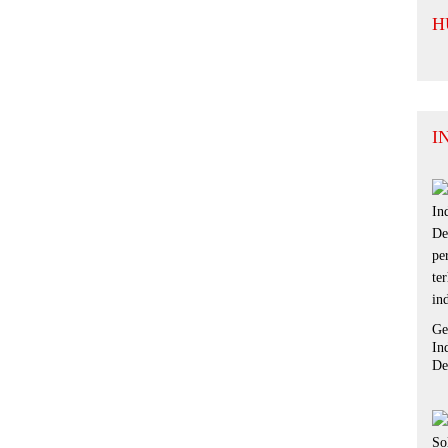
da
H
I
Ge
In
De
pe
te
in