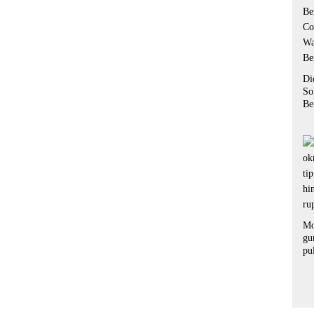
Di
So
Be
Co
Wa
Be
Mo
gu
pu
ra