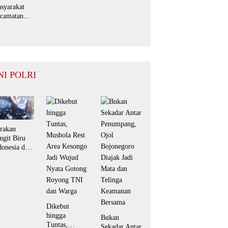
syarakat
camatan
mbipuji,
mbut
pati Jember
lam
ogram ”
nga Desaku
NI POLRI
rakan
ngit Biru
donesia dpc
rtai
mokrat
tubondo
rkuat
kungan
rhadap
Dikebut
ogram
hingga
Bukan
donisia asri.
Tuntas,
Sekadar Antar