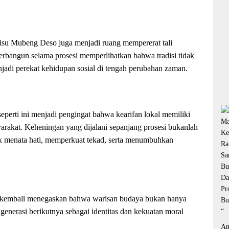
De
si
pe
du
te
 Bisu Mubeng Deso juga menjadi ruang mempererat tali
pr
rbangun selama prosesi memperlihatkan bahwa tradisi tidak
in
enjadi perekat kehidupan sosial di tengah perubahan zaman.
 seperti ini menjadi pengingat bahwa kearifan lokal memiliki
rakat. Keheningan yang dijalani sepanjang prosesi bukanlah
uk menata hati, memperkuat tekad, serta menumbuhkan
 kembali menegaskan bahwa warisan budaya bukan hanya
generasi berikutnya sebagai identitas dan kekuatan moral
An