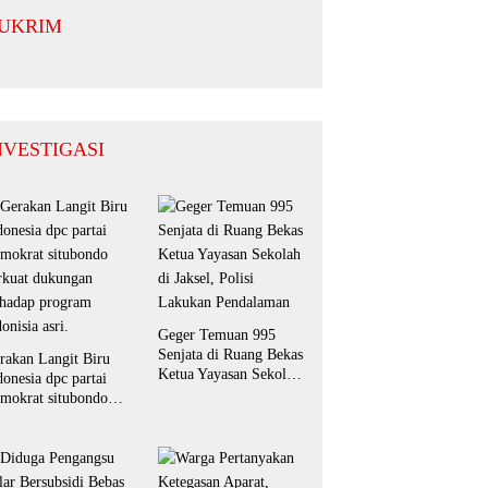
n Ibu Hamil
dan Waluh
UKRIM
untuk Perkuat
UMKM
NVESTIGASI
Geger Temuan 995
Senjata di Ruang Bekas
rakan Langit Biru
Ketua Yayasan Sekolah
donesia dpc partai
di Jaksel, Polisi
mokrat situbondo
Lakukan Pendalaman
rkuat dukungan
rhadap program
donisia asri.