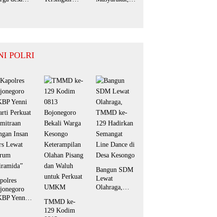
ngatan
Telak Hanya
Bupati Jember
mringah
Raih 2 Suara,
Perpanjang
n
Mufid Arfan
Pembebasan
rsyukur.
Pemenang
Denda Pajak
Mutlak BPD
Daerah
Desa Bengkak
Hingga
NI POLRI
September
2026
Bangun SDM
Lewat
polres
Olahraga,
jonegoro
TMMD ke-
BP Yenni
TMMD ke-
129 Hadirkan
arti Perkuat
129 Kodim
Semangat
mitraan