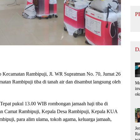
P
D
o Kecamatan Rambipuji, Jl. WR Supratman No. 70, Jumat 26
atan Rambipuji tiba di tanah air dan disambut langsung oleh
Mo
in
ok
di
Tepat pukul 13.00 WIB rombongan jamaah haji tiba di
pu
ko
an Camat Rambipuji, Kepala Desa Rambipuji, Kepala KUA
ra
bipuji, para alim ulama, tokoh agama, keluarga jamaah,
ru
Je
Ra
wa