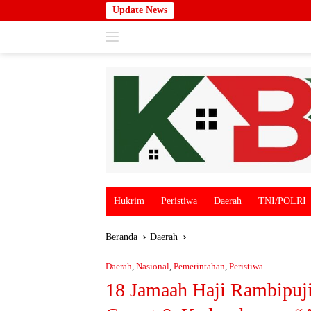
Langsung
Update News
ke
konten
Hukrim
Peristiwa
Daerah
TNI/POLRI
Beranda
Daerah
Daerah
,
Nasional
,
Pemerintahan
,
Peristiwa
18 Jamaah Haji Rambipuji