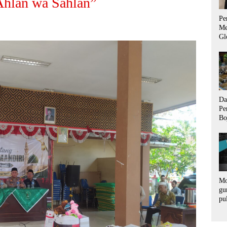
hlan wa Sahlan”
Pe
Me
Gl
Ad
un
Da
Pe
Bo
Us
La
Ti
Mo
gu
pu
ra