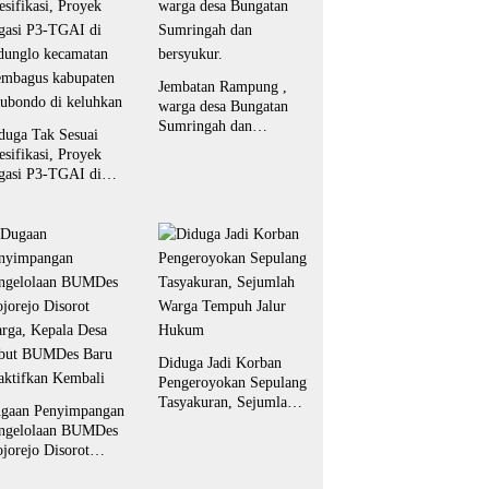
Jembatan Rampung ,
warga desa Bungatan
Sumringah dan
duga Tak Sesuai
bersyukur.
esifikasi, Proyek
igasi P3-TGAI di
dunglo kecamatan
embagus kabupaten
tubondo di keluhkan
Diduga Jadi Korban
Pengeroyokan Sepulang
Tasyakuran, Sejumlah
gaan Penyimpangan
Warga Tempuh Jalur
ngelolaan BUMDes
Hukum
jorejo Disorot
rga, Kepala Desa