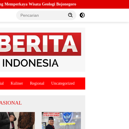
 Wisata Geologi Bojonegoro
Lahirkan Agen Perubahan Remaja,
ial
Kuliner
Regional
Uncategorized
ASIONAL