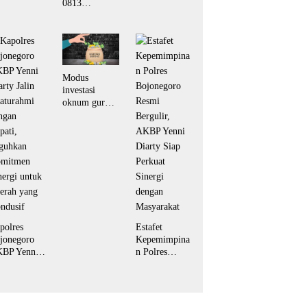
0813
Line Dance di
ngan Insan
Bojonegoro
Desa Kesongo
rs Lewat
Bekali Warga
rum
Kesongo
iramida”
Keterampilan
Olahan Pisang
dan Waluh
Modus
untuk Perkuat
investasi
UMKM
oknum guru
diduga tipu
puluhan
korban hingga
ratusan juta
rupiah
polres
Estafet
jonegoro
Kepemimpina
BP Yenni
n Polres
arty Jalin
Bojonegoro
laturahmi
Resmi
ngan
Bergulir,
pati,
AKBP Yenni