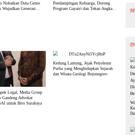
Te
o Nobatkan Duta Genre
Pendampingan Keluarga, Dorong
Ko
k Wujudkan Generasi
Program Gayatri dan Tekan Angka
H
Si
5
Anak Tidak Sekolah
Da
Ko
I
Kedung Lantung, Jejak Petroleum
Purba yang Menghidupkan Sejarah
dan Wisata Geologi Bojonegoro
spek Legal, Media Group
o Gandeng Advokat
Wa
I untuk Biro Surabaya
Ke
Du
Ay
Di
Be