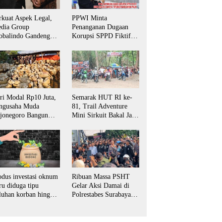
rkuat Aspek Legal,
PPWI Minta
dia Group
Penanganan Dugaan
obalindo Gandeng
Korupsi SPPD Fiktif
vokat PERADI SAI
DPRD Riau Diambil
tuk Biro Surabaya
Alih Aparat Penegak
Hukum Pusat
ri Modal Rp10 Juta,
Semarak HUT RI ke-
ngusaha Muda
81, Trail Adventure
jonegoro Bangun
Mini Sirkuit Bakal Jaya
aha Domba hingga
Jadi Magnet Pecinta
yani Pasar Jawa
Otomotif di
mur
Bojonegoro
dus investasi oknum
Ribuan Massa PSHT
ru diduga tipu
Gelar Aksi Damai di
luhan korban hingga
Polrestabes Surabaya,
tusan juta rupiah
Desak Kasus
Penganiayaan Diusut
Tuntas