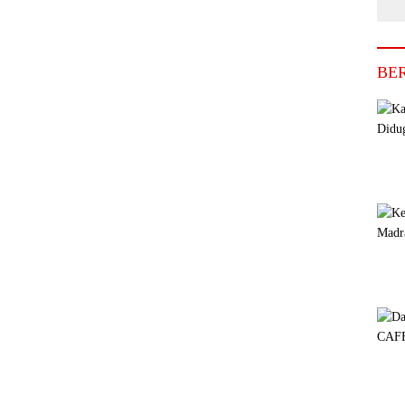
Se
Di
BE