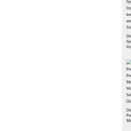
Di
Sp
Ir
ke
as
Si
Du
Pe
Mo
Wa