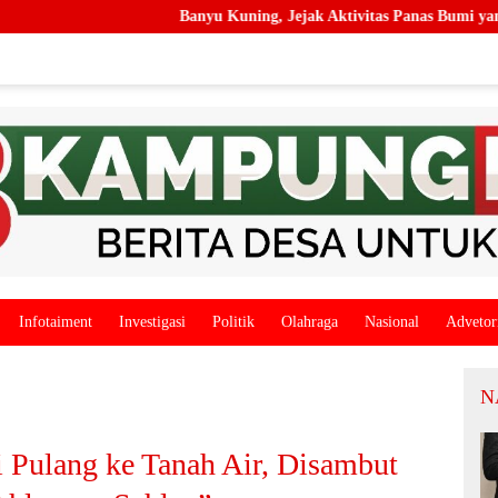
Banyu Kuning, Jejak Aktivitas Panas Bumi yang Memperkaya
Infotaiment
Investigasi
Politik
Olahraga
Nasional
Advetor
N
 Pulang ke Tanah Air, Disambut