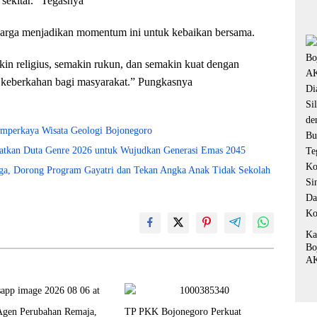
sekitar.” Tegasnya
de
Pe
warga menjadikan momentum ini untuk kebaikan bersama.
Fo
“P
in religius, semakin rukun, dan semakin kuat dengan
 keberkahan bagi masyarakat.” Pungkasnya
emperkaya Wisata Geologi Bojonegoro
atkan Duta Genre 2026 untuk Wujudkan Generasi Emas 2045
a, Dorong Program Gayatri dan Tekan Angka Anak Tidak Sekolah
Ka
Bo
AK
Di
Si
de
Bu
Agen Perubahan Remaja,
TP PKK Bojonegoro Perkuat