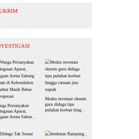
guhkan
Diarty Siap
mitmen
Perkuat
UKRIM
nergi untuk
Sinergi
erah yang
dengan
ndusif
Masyarakat
NVESTIGASI
Modus investasi oknum
guru diduga tipu
rga Pertanyakan
puluhan korban hingga
tegasan Aparat,
ratusan juta rupiah
gaan Arena Sabung
am di Kebondalem
sebut Masih Bebas
roperasi