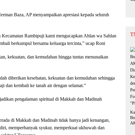
Bu
Su
erman Baza, AP menyampaikan apresiasi kepada seluruh
da
be
T
n Kecamatan Rambipuji kami mengucapkan Ahlan wa Sahlan
kembali berkumpul bersama keluarga tercinta,” ucap Roni
atan, kekuatan, dan kemudahan hingga tuntas menunaikan
udah diberikan kesehatan, kekuatan dan kemudahan sehingga
aji dan kembali ke tanah air dengan selamat.”
njadikan pengalaman spiritual di Makkah dan Madinah
Ka
Bo
berada di Makkah dan Madinah tidak hanya jadi kenangan,
AK
ki diri, memperbanyak syukur, memperkuat ukhuwah dan
Di
Ke