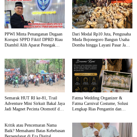
PPWI Minta Penanganan Dugaan
Dari Modal Rp10 Juta, Pengusaha
Korupsi SPPD Fiktif DPRD Riau
Muda Bojonegoro Bangun Usaha
Diambil Alih Aparat Penegak
Domba hingga Layani Pasar Jawa
Hukum Pusat
Timur
Semarak HUT RI ke-81, Trail
Fatma Wedding Organizer &
Adventure Mini Sirkuit Bakal Jaya
Fatma Carnival Costume, Solusi
Jadi Magnet Pecinta Otomotif di
Lengkap Rias Pengantin dan
Bojonegoro
Kostum Karnaval Premium di
Bojonegoro
Kritik atau Pencemaran Nama
Baik? Memahami Batas Kebebasan
Berpendapat di Era Digital