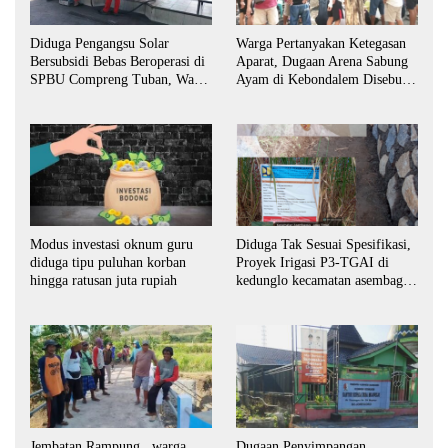
Diduga Pengangsu Solar
Warga Pertanyakan Ketegasan
Bersubsidi Bebas Beroperasi di
Aparat, Dugaan Arena Sabung
SPBU Compreng Tuban, Warga
Ayam di Kebondalem Disebut
Desak APH Bertindak Tegas
Masih Bebas Beroperasi
Modus investasi oknum guru
Diduga Tak Sesuai Spesifikasi,
diduga tipu puluhan korban
Proyek Irigasi P3-TGAI di
hingga ratusan juta rupiah
kedunglo kecamatan asembagus
kabupaten Situbondo di
keluhkan
Jembatan Rampung , warga
Dugaan Penyimpangan