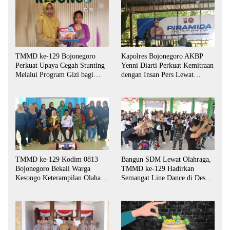
TMMD ke-129 Bojonegoro
Kapolres Bojonegoro AKBP
Perkuat Upaya Cegah Stunting
Yenni Diarti Perkuat Kemitraan
Melalui Program Gizi bagi
dengan Insan Pers Lewat
Balita dan Ibu Hamil
Forum “Piramida”
TMMD ke-129 Kodim 0813
Bangun SDM Lewat Olahraga,
Bojonegoro Bekali Warga
TMMD ke-129 Hadirkan
Kesongo Keterampilan Olahan
Semangat Line Dance di Desa
Pisang dan Waluh untuk
Kesongo
Perkuat UMKM