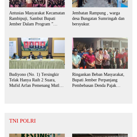
Antusias Masyarakat Kecamatan
Jembatan Rampung , warga
Rambipuji, Sambut Bupati
desa Bungatan Sumringah dan
Jember Dalam Program ”
bersyukur.
Bunga Desaku “
Budiyono (No. 1) Tersingkir
Ringankan Beban Masyarakat,
Telak Hanya Raih 2 Suara,
Bupati Jember Perpanjang
Mufid Arfan Pemenang Mutlak
Pembebasan Denda Pajak
BPD Desa Bengkak
Daerah Hingga September 2026
TNI POLRI