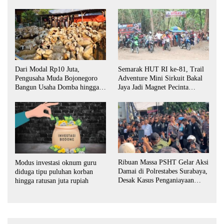
Biro Surabaya
Aparat Penegak Hukum Pusat
Dari Modal Rp10 Juta,
Semarak HUT RI ke-81, Trail
Pengusaha Muda Bojonegoro
Adventure Mini Sirkuit Bakal
Bangun Usaha Domba hingga
Jaya Jadi Magnet Pecinta
Layani Pasar Jawa Timur
Otomotif di Bojonegoro
Ribuan Massa PSHT Gelar Aksi
Modus investasi oknum guru
Damai di Polrestabes Surabaya,
diduga tipu puluhan korban
Desak Kasus Penganiayaan
hingga ratusan juta rupiah
Diusut Tuntas