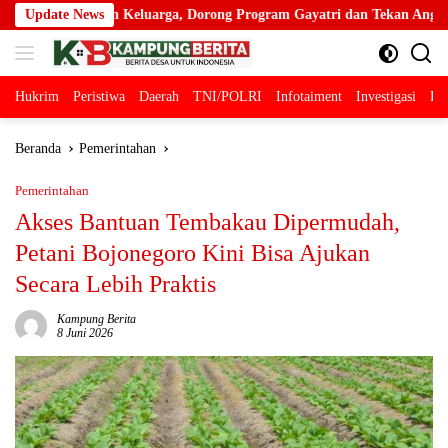
Langsung
rga, Dorong Program Gayatri dan Tekan Angka Anak Tidak Sekolah
Update News
ke
konten
Hukrim
Peristiwa
Daerah
TNI/POLRI
Infotaiment
Investigasi
Pol
Beranda
Pemerintahan
Pemerintahan
Akses Bantuan Tembakau Dipermudah,
Petani Bojonegoro Kini Bisa Ajukan
Secara Lebih Praktis
Kampung Berita
8 Juni 2026