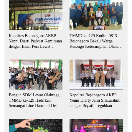
Kapolres Bojonegoro AKBP
TMMD ke-129 Kodim 0813
Yenni Diarti Perkuat Kemitraan
Bojonegoro Bekali Warga
dengan Insan Pers Lewat
Kesongo Keterampilan Olahan
Forum “Piramida”
Pisang dan Waluh untuk
Perkuat UMKM
Bangun SDM Lewat Olahraga,
Kapolres Bojonegoro AKBP
TMMD ke-129 Hadirkan
Yenni Diarty Jalin Silaturahmi
Semangat Line Dance di Desa
dengan Bupati, Teguhkan
Kesongo
Komitmen Sinergi untuk
Daerah yang Kondusif