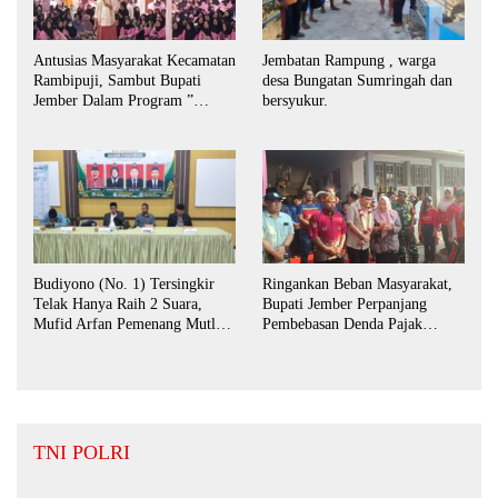
Antusias Masyarakat Kecamatan
Jembatan Rampung , warga
Rambipuji, Sambut Bupati
desa Bungatan Sumringah dan
Jember Dalam Program ”
bersyukur.
Bunga Desaku “
Budiyono (No. 1) Tersingkir
Ringankan Beban Masyarakat,
Telak Hanya Raih 2 Suara,
Bupati Jember Perpanjang
Mufid Arfan Pemenang Mutlak
Pembebasan Denda Pajak
BPD Desa Bengkak
Daerah Hingga September 2026
TNI POLRI