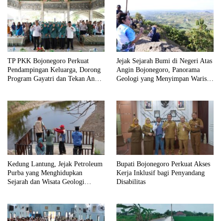
TP PKK Bojonegoro Perkuat
Jejak Sejarah Bumi di Negeri Atas
Pendampingan Keluarga, Dorong
Angin Bojonegoro, Panorama
Program Gayatri dan Tekan Angka
Geologi yang Menyimpan Warisan
Anak Tidak Sekolah
Jutaan Tahun
Kedung Lantung, Jejak Petroleum
Bupati Bojonegoro Perkuat Akses
Purba yang Menghidupkan
Kerja Inklusif bagi Penyandang
Sejarah dan Wisata Geologi
Disabilitas
Bojonegoro