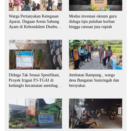
Warga Pertanyakan Ketegasan
Modus investasi oknum guru
Aparat, Dugaan Arena Sabung
diduga tipu puluhan korban
Ayam di Kebondalem Disebut
hingga ratusan juta rupiah
Masih Bebas Beroperasi
Diduga Tak Sesuai Spesifikasi,
Jembatan Rampung , warga
Proyek Irigasi P3-TGAI di
desa Bungatan Sumringah dan
kedunglo kecamatan asembagus
bersyukur.
kabupaten Situbondo di
keluhkan