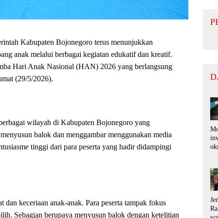
P
tah Kabupaten Bojonegoro terus menunjukkan
anak melalui berbagai kegiatan edukatif dan kreatif.
Lomba Hari Anak Nasional (HAN) 2026 yang berlangsung
D
mat (29/5/2026).
ri berbagai wilayah di Kabupaten Bojonegoro yang
Mo
akni menyusun balok dan menggambar menggunakan media
in
tusiasme tinggi dari para peserta yang hadir didampingi
ok
di
pu
ko
ra
ru
Je
t dan keceriaan anak-anak. Para peserta tampak fokus
Ra
ilih. Sebagian berupaya menyusun balok dengan ketelitian
wa