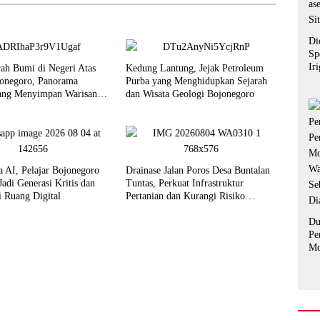
Di
Sp
Ir
rah Bumi di Negeri Atas
Kedung Lantung, Jejak Petroleum
ke
onegoro, Panorama
Purba yang Menghidupkan Sejarah
as
ang Menyimpan Warisan
dan Wisata Geologi Bojonegoro
Si
hun
a AI, Pelajar Bojonegoro
Drainase Jalan Poros Desa Buntalan
adi Generasi Kritis dan
Tuntas, Perkuat Infrastruktur
i Ruang Digital
Pertanian dan Kurangi Risiko
Genangan
Du
Pe
Mo
Wa
Se
Di