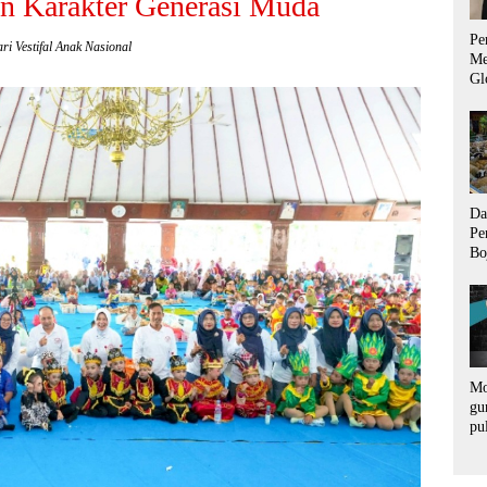
n Karakter Generasi Muda
Pe
i Vestifal Anak Nasional
Me
Gl
Ad
un
Da
Pe
Bo
Us
La
Ti
Mo
gu
pu
ra