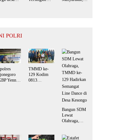
ngatan
Telak Hanya
Bupati Jember
mringah
Raih 2 Suara,
Perpanjang
n
Mufid Arfan
Pembebasan
rsyukur.
Pemenang
Denda Pajak
Mutlak BPD
Daerah
Desa Bengkak
Hingga
NI POLRI
September
2026
polres
TMMD ke-
jonegoro
129 Kodim
BP Yenni
0813
arti Perkuat
Bojonegoro
mitraan
Bekali Warga
ngan Insan
Kesongo
rs Lewat
Keterampilan
rum
Olahan Pisang
Bangun SDM
iramida”
dan Waluh
Lewat
untuk Perkuat
Olahraga,
UMKM
TMMD ke-
129 Hadirkan
Semangat