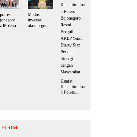
Line Dance di
Desa Kesongo
polres
Modus
jonegoro
investasi
BP Yenni
oknum guru
arty Jalin
diduga tipu
laturahmi
puluhan
ngan
korban hingga
pati,
ratusan juta
guhkan
rupiah
mitmen
nergi untuk
erah yang
ndusif
Estafet
Kepemimpina
n Polres
Bojonegoro
Resmi
Bergulir,
AKBP Yenni
Diarty Siap
Perkuat
UKRIM
Sinergi
dengan