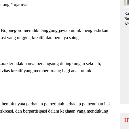
arang,” ujarnya.
Ka
Bo
AK
Di
 Bojonegoro memiliki tanggung jawab untuk menghadirkan
Si
i yang unggul, kreatif, dan berdaya saing.
de
Bu
Te
Ko
Si
akter tidak hanya berlangsung di lingkungan sekolah,
Da
tivitas kreatif yang memberi ruang bagi anak untuk
Ko
.
tu bentuk nyata perhatian pemerintah terhadap pemenuhan hak
erkreasi, dan berpartisipasi dalam kegiatan yang mendukung
H