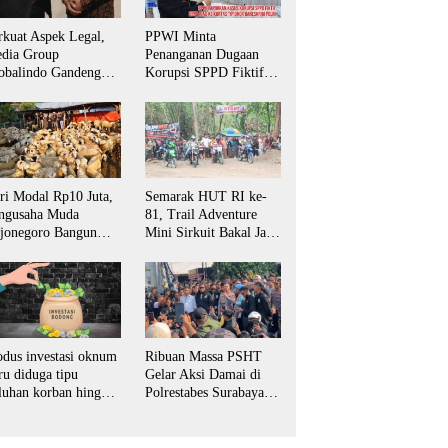
rkuat Aspek Legal,
PPWI Minta
dia Group
Penanganan Dugaan
obalindo Gandeng
Korupsi SPPD Fiktif
vokat PERADI SAI
DPRD Riau Diambil
tuk Biro Surabaya
Alih Aparat Penegak
Hukum Pusat
ri Modal Rp10 Juta,
Semarak HUT RI ke-
ngusaha Muda
81, Trail Adventure
jonegoro Bangun
Mini Sirkuit Bakal Jaya
aha Domba hingga
Jadi Magnet Pecinta
yani Pasar Jawa
Otomotif di
mur
Bojonegoro
dus investasi oknum
Ribuan Massa PSHT
ru diduga tipu
Gelar Aksi Damai di
luhan korban hingga
Polrestabes Surabaya,
tusan juta rupiah
Desak Kasus
Penganiayaan Diusut
Tuntas