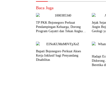
Baca Juga
TP PKK Bojonegoro Perkuat
Jejak Seja
Pendampingan Keluarga, Dorong
Angin Boj
Program Gayatri dan Tekan Angka
Geologi y
Anak Tidak Sekolah
Jutaan Ta
Bupati Bojonegoro Perkuat Akses
Kerja Inklusif bagi Penyandang
Hadapi Er
Disabilitas
Didorong J
Beretika d