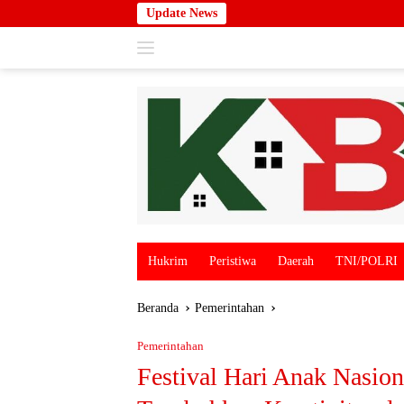
Langsung
Update News
ke
konten
Hukrim
Peristiwa
Daerah
TNI/POLRI
Beranda
Pemerintahan
Pemerintahan
Festival Hari Anak Nasio