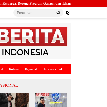
rong Program Gayatri dan Tekan Angka Anak Tidak Sekolah
K
ial
Kuliner
Regional
Uncategorized
ASIONAL