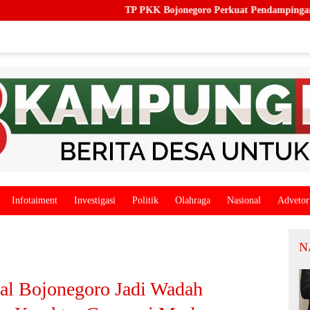
TP PKK Bojonegoro Perkuat Pendampingan Keluarga, Do
Infotaiment
Investigasi
Politik
Olahraga
Nasional
Advetor
N
nal Bojonegoro Jadi Wadah