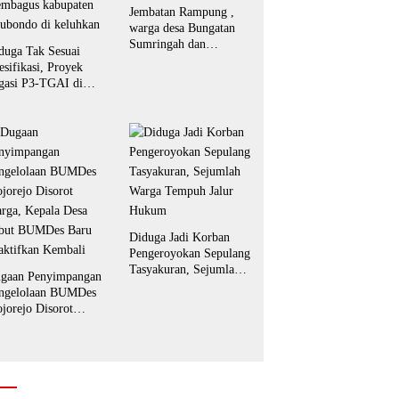
Jembatan Rampung ,
warga desa Bungatan
Sumringah dan
duga Tak Sesuai
bersyukur.
esifikasi, Proyek
igasi P3-TGAI di
dunglo kecamatan
embagus kabupaten
tubondo di keluhkan
Diduga Jadi Korban
Pengeroyokan Sepulang
Tasyakuran, Sejumlah
gaan Penyimpangan
Warga Tempuh Jalur
ngelolaan BUMDes
Hukum
jorejo Disorot
rga, Kepala Desa
but BUMDes Baru
aktifkan Kembali