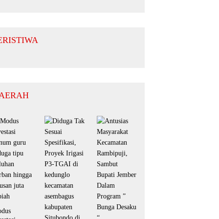
Penganiayaan Diusut
Tuntas
ERISTIWA
AERAH
dus