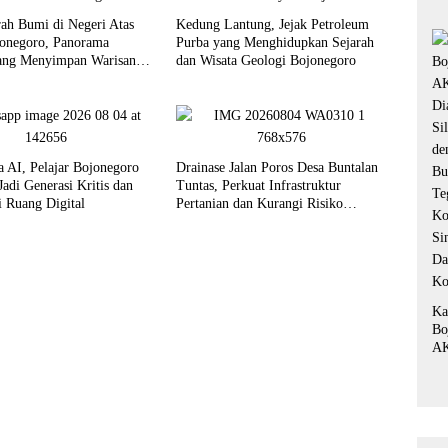
Pe
rah Bumi di Negeri Atas
Kedung Lantung, Jejak Petroleum
Fo
onegoro, Panorama
Purba yang Menghidupkan Sejarah
“P
ang Menyimpan Warisan
dan Wisata Geologi Bojonegoro
hun
a AI, Pelajar Bojonegoro
Drainase Jalan Poros Desa Buntalan
adi Generasi Kritis dan
Tuntas, Perkuat Infrastruktur
i Ruang Digital
Pertanian dan Kurangi Risiko
Genangan
Ka
Bo
AK
Di
Si
de
Bu
Te