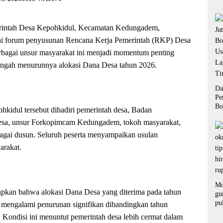
un
tah Desa Kepohkidul, Kecamatan Kedungadem,
i forum penyusunan Rencana Kerja Pemerintah (RKP) Desa
bagai unsur masyarakat ini menjadi momentum penting
engah menurunnya alokasi Dana Desa tahun 2026.
Da
Pe
Bo
hkidul tersebut dihadiri pemerintah desa, Badan
Us
sa, unsur Forkopimcam Kedungadem, tokoh masyarakat,
La
Ti
bagai dusun. Seluruh peserta menyampaikan usulan
arakat.
Mo
kan bahwa alokasi Dana Desa yang diterima pada tahun
gu
pu
ut mengalami penurunan signifikan dibandingkan tahun
ra
 Kondisi ini menuntut pemerintah desa lebih cermat dalam