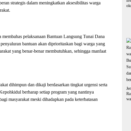
in
 peran strategis dalam meningkatkan aksesibilitas warga
ok
rakat.
di
pu
ko
ra
ru
uga membahas pelaksanaan Bantuan Langsung Tunai Dana
enyaluran bantuan akan diprioritaskan bagi warga yang
rakat yang benar-benar membutuhkan, sehingga manfaat
akat dihimpun dan dikaji berdasarkan tingkat urgensi serta
Je
epohkidul berharap setiap program yang nantinya
Ra
agi masyarakat meski dihadapkan pada keterbatasan
wa
Bu
Su
da
be