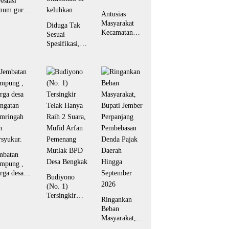
vestasi
num guru
Antusias
duga tipu
Masyarakat
Diduga Tak
luhan
Kecamatan
Sesuai
rban hingga
Rambipuji,
Spesifikasi,
tusan juta
Sambut
Proyek Irigasi
piah
Bupati Jember
P3-TGAI di
Dalam
kedunglo
Program ”
kecamatan
Bunga Desaku
asembagus
“
kabupaten
Situbondo di
keluhkan
mbatan
mpung ,
rga desa
Budiyono
ngatan
(No. 1)
mringah
Tersingkir
Ringankan
n
Telak Hanya
Beban
rsyukur.
Raih 2 Suara,
Masyarakat,
Mufid Arfan
Bupati Jember