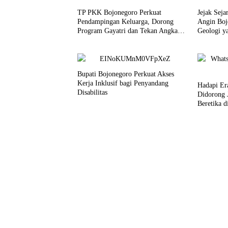
TP PKK Bojonegoro Perkuat
Jejak Seja
Pendampingan Keluarga, Dorong
Angin Boj
Program Gayatri dan Tekan Angka
Geologi y
Anak Tidak Sekolah
Jutaan Ta
Bupati Bojonegoro Perkuat Akses
Kerja Inklusif bagi Penyandang
Hadapi Er
Disabilitas
Didorong J
Beretika d