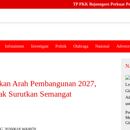
TP PKK Bojonegoro Perkuat Pendampingan Ke
Infotaiment
Investigasi
Politik
Olahraga
Nasional
Advetor
N
kan Arah Pembangunan 2027,
Tak Surutkan Semangat
Pe
Me
Gl
Ad