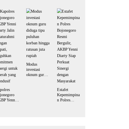
Bojonegoro
Desa Kesongo
rs Lewat
Bekali Warga
rum
Kesongo
iramida”
Keterampilan
Olahan Pisang
dan Waluh
untuk Perkuat
UMKM
Modus
investasi
oknum guru
diduga tipu
puluhan
polres
Estafet
korban hingga
jonegoro
Kepemimpina
ratusan juta
BP Yenni
n Polres
rupiah
arty Jalin
Bojonegoro
laturahmi
Resmi
ngan
Bergulir,
pati,
AKBP Yenni
guhkan
Diarty Siap