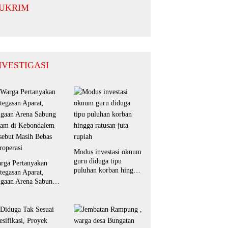
mitmen
Perkuat
UKRIM
nergi untuk
Sinergi
erah yang
dengan
ndusif
Masyarakat
NVESTIGASI
Modus investasi oknum
guru diduga tipu
rga Pertanyakan
puluhan korban hingga
tegasan Aparat,
ratusan juta rupiah
gaan Arena Sabung
am di Kebondalem
sebut Masih Bebas
roperasi