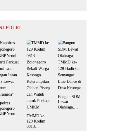
Pemenang
Perpanjang
Mutlak BPD
Pembebasan
Desa Bengkak
Denda Pajak
Daerah
Hingga
NI POLRI
September
2026
Bangun SDM
Lewat
polres
Olahraga,
jonegoro
TMMD ke-
BP Yenni
TMMD ke-
129 Hadirkan
arti Perkuat
129 Kodim
Semangat
mitraan
0813
Line Dance di
ngan Insan