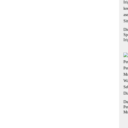
Di
Sp
Ir
ke
as
Si
Du
Pe
Mo
Wa
Se
Di