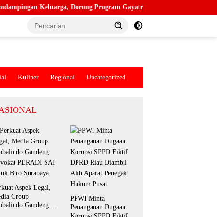
luarga, Dorong Program Gayatri dan Tekan Angka Anak Tidak Sekolah
ial
Kuliner
Regional
Uncategorized
ASIONAL
rkuat Aspek Legal,
dia Group
PPWI Minta
obalindo Gandeng
Penanganan Dugaan
vokat PERADI SAI
Korupsi SPPD Fiktif