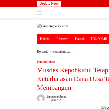
Langsung
Update News
ke
konten
Hukrim
Peristiwa
Daerah
TNI/POLRI
Beranda
Pemerintahan
Pemerintahan
Musdes Kepohkidul Tetap
Keterbatasan Dana Desa 
Membangun
Kampung Berita
18 Juni 2026