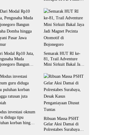
tuk Biro Surabaya
DPRD Riau Diambil
Alih Aparat Penegak
Hukum Pusat
ri Modal Rp10 Juta,
Semarak HUT RI ke-
ngusaha Muda
81, Trail Adventure
jonegoro Bangun
Mini Sirkuit Bakal Jaya
aha Domba hingga
Jadi Magnet Pecinta
yani Pasar Jawa
Otomotif di
mur
Bojonegoro
dus investasi oknum
ru diduga tipu
Ribuan Massa PSHT
luhan korban hingga
Gelar Aksi Damai di
tusan juta rupiah
Polrestabes Surabaya,
Desak Kasus