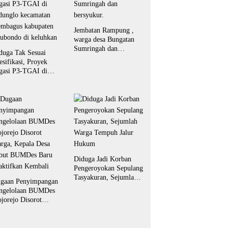
Jembatan Rampung ,
warga desa Bungatan
Sumringah dan
duga Tak Sesuai
bersyukur.
esifikasi, Proyek
igasi P3-TGAI di
dunglo kecamatan
embagus kabupaten
tubondo di keluhkan
Diduga Jadi Korban
Pengeroyokan Sepulang
Tasyakuran, Sejumlah
gaan Penyimpangan
Warga Tempuh Jalur
ngelolaan BUMDes
Hukum
jorejo Disorot
rga, Kepala Desa
but BUMDes Baru
aktifkan Kembali