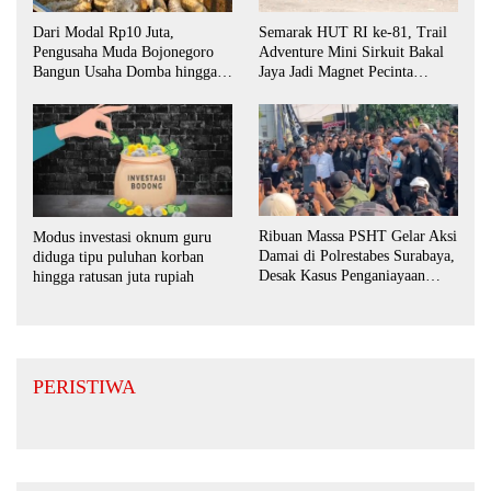
Dari Modal Rp10 Juta,
Semarak HUT RI ke-81, Trail
Pengusaha Muda Bojonegoro
Adventure Mini Sirkuit Bakal
Bangun Usaha Domba hingga
Jaya Jadi Magnet Pecinta
Layani Pasar Jawa Timur
Otomotif di Bojonegoro
Ribuan Massa PSHT Gelar Aksi
Modus investasi oknum guru
Damai di Polrestabes Surabaya,
diduga tipu puluhan korban
Desak Kasus Penganiayaan
hingga ratusan juta rupiah
Diusut Tuntas
PERISTIWA