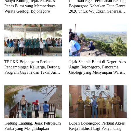
Banyu Kuning, Jejak Aktivitas
Lahirkan Agen Perubahan Remaja,
Panas Bumi yang Memperkaya
Bojonegoro Nobatkan Duta Genre
Wisata Geologi Bojonegoro
2026 untuk Wujudkan Generasi
Emas 2045
TP PKK Bojonegoro Perkuat
Jejak Sejarah Bumi di Negeri Atas
Pendampingan Keluarga, Dorong
Angin Bojonegoro, Panorama
Program Gayatri dan Tekan Angka
Geologi yang Menyimpan Warisan
Anak Tidak Sekolah
Jutaan Tahun
Kedung Lantung, Jejak Petroleum
Bupati Bojonegoro Perkuat Akses
Purba yang Menghidupkan
Kerja Inklusif bagi Penyandang