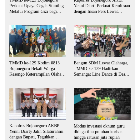
TMMD ke-129 Bojonegoro
Kapolres Bojonegoro AKBP
Perkuat Upaya Cegah Stunting
Yenni Diarti Perkuat Kemitraan
Melalui Program Gizi bagi
dengan Insan Pers Lewat
Balita dan Ibu Hamil
Forum “Piramida”
TMMD ke-129 Kodim 0813
Bangun SDM Lewat Olahraga,
Bojonegoro Bekali Warga
TMMD ke-129 Hadirkan
Kesongo Keterampilan Olahan
Semangat Line Dance di Desa
Pisang dan Waluh untuk
Kesongo
Perkuat UMKM
Kapolres Bojonegoro AKBP
Modus investasi oknum guru
Yenni Diarty Jalin Silaturahmi
diduga tipu puluhan korban
dengan Bupati, Teguhkan
hingga ratusan juta rupiah