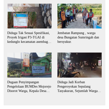
Diduga Tak Sesuai Spesifikasi,
Jembatan Rampung , warga
Proyek Irigasi P3-TGAI di
desa Bungatan Sumringah dan
kedunglo kecamatan asembagus
bersyukur.
kabupaten Situbondo di
keluhkan
Dugaan Penyimpangan
Diduga Jadi Korban
Pengelolaan BUMDes Mojorejo
Pengeroyokan Sepulang
Disorot Warga, Kepala Desa
Tasyakuran, Sejumlah Warga
Sebut BUMDes Baru
Tempuh Jalur Hukum
Diaktifkan Kembali