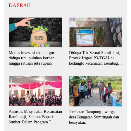
DAERAH
Modus investasi oknum guru
Diduga Tak Sesuai Spesifikasi,
diduga tipu puluhan korban
Proyek Irigasi P3-TGAI di
hingga ratusan juta rupiah
kedunglo kecamatan asembagus
kabupaten Situbondo di
keluhkan
Antusias Masyarakat Kecamatan
Jembatan Rampung , warga
Rambipuji, Sambut Bupati
desa Bungatan Sumringah dan
Jember Dalam Program ”
bersyukur.
Bunga Desaku “