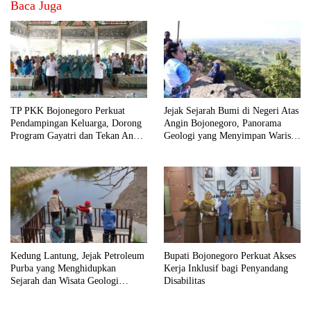
Baca Juga
TP PKK Bojonegoro Perkuat
Jejak Sejarah Bumi di Negeri Atas
Pendampingan Keluarga, Dorong
Angin Bojonegoro, Panorama
Program Gayatri dan Tekan Angka
Geologi yang Menyimpan Warisan
Anak Tidak Sekolah
Jutaan Tahun
Kedung Lantung, Jejak Petroleum
Bupati Bojonegoro Perkuat Akses
Purba yang Menghidupkan
Kerja Inklusif bagi Penyandang
Sejarah dan Wisata Geologi
Disabilitas
Bojonegoro