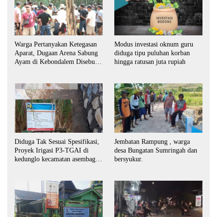
Warga Pertanyakan Ketegasan
Modus investasi oknum guru
Aparat, Dugaan Arena Sabung
diduga tipu puluhan korban
Ayam di Kebondalem Disebut
hingga ratusan juta rupiah
Masih Bebas Beroperasi
Diduga Tak Sesuai Spesifikasi,
Jembatan Rampung , warga
Proyek Irigasi P3-TGAI di
desa Bungatan Sumringah dan
kedunglo kecamatan asembagus
bersyukur.
kabupaten Situbondo di
keluhkan