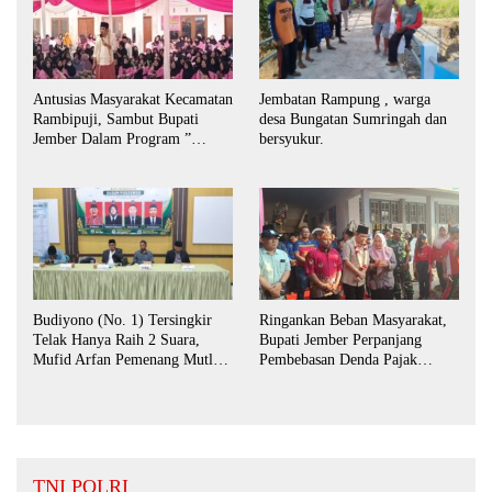
Antusias Masyarakat Kecamatan
Jembatan Rampung , warga
Rambipuji, Sambut Bupati
desa Bungatan Sumringah dan
Jember Dalam Program ”
bersyukur.
Bunga Desaku “
Budiyono (No. 1) Tersingkir
Ringankan Beban Masyarakat,
Telak Hanya Raih 2 Suara,
Bupati Jember Perpanjang
Mufid Arfan Pemenang Mutlak
Pembebasan Denda Pajak
BPD Desa Bengkak
Daerah Hingga September 2026
TNI POLRI