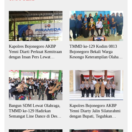
Kapolres Bojonegoro AKBP
TMMD ke-129 Kodim 0813
Yenni Diarti Perkuat Kemitraan
Bojonegoro Bekali Warga
dengan Insan Pers Lewat
Kesongo Keterampilan Olahan
Forum “Piramida”
Pisang dan Waluh untuk
Perkuat UMKM
Bangun SDM Lewat Olahraga,
Kapolres Bojonegoro AKBP
TMMD ke-129 Hadirkan
Yenni Diarty Jalin Silaturahmi
Semangat Line Dance di Desa
dengan Bupati, Teguhkan
Kesongo
Komitmen Sinergi untuk
Daerah yang Kondusif