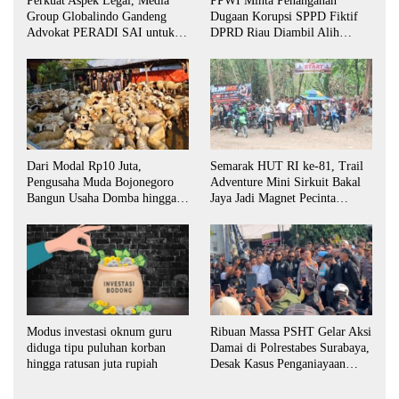
Perkuat Aspek Legal, Media
PPWI Minta Penanganan
Group Globalindo Gandeng
Dugaan Korupsi SPPD Fiktif
Advokat PERADI SAI untuk
DPRD Riau Diambil Alih
Biro Surabaya
Aparat Penegak Hukum Pusat
Dari Modal Rp10 Juta,
Semarak HUT RI ke-81, Trail
Pengusaha Muda Bojonegoro
Adventure Mini Sirkuit Bakal
Bangun Usaha Domba hingga
Jaya Jadi Magnet Pecinta
Layani Pasar Jawa Timur
Otomotif di Bojonegoro
Ribuan Massa PSHT Gelar Aksi
Modus investasi oknum guru
Damai di Polrestabes Surabaya,
diduga tipu puluhan korban
Desak Kasus Penganiayaan
hingga ratusan juta rupiah
Diusut Tuntas