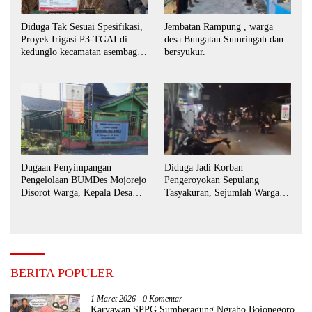
Diduga Tak Sesuai Spesifikasi,
Jembatan Rampung , warga
Proyek Irigasi P3-TGAI di
desa Bungatan Sumringah dan
kedunglo kecamatan asembagus
bersyukur.
kabupaten Situbondo di
keluhkan
Dugaan Penyimpangan
Diduga Jadi Korban
Pengelolaan BUMDes Mojorejo
Pengeroyokan Sepulang
Disorot Warga, Kepala Desa
Tasyakuran, Sejumlah Warga
Sebut BUMDes Baru
Tempuh Jalur Hukum
Diaktifkan Kembali
BERITA POPULER
1 Maret 2026
0 Komentar
Karyawan SPPG Sumberagung Ngraho Bojonegoro