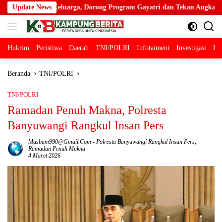
Langsung
rga, Dorong Program Gayatri dan Tekan Angka Anak Tidak Sekolah
Update News
ke
konten
Hukrim
Peristiwa
Daerah
TNI/POLRI
Infotaiment
Investigasi
Pol
Beranda
TNI/POLRI
TNI/POLRI
Ramadan Penuh Makna, Polresta
Banyuwangi Rangkul Insan Pers
Masbam990@gmail.com
-
Polresta Banyuwangi Rangkul Insan Pers
,
Ramadan Penuh Makna
4 Maret 2026