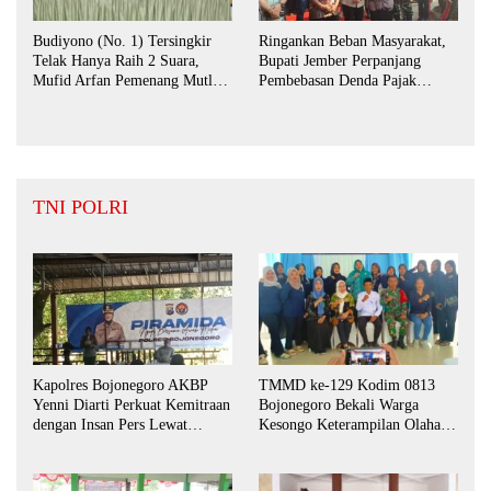
Budiyono (No. 1) Tersingkir
Ringankan Beban Masyarakat,
Telak Hanya Raih 2 Suara,
Bupati Jember Perpanjang
Mufid Arfan Pemenang Mutlak
Pembebasan Denda Pajak
BPD Desa Bengkak
Daerah Hingga September 2026
TNI POLRI
Kapolres Bojonegoro AKBP
TMMD ke-129 Kodim 0813
Yenni Diarti Perkuat Kemitraan
Bojonegoro Bekali Warga
dengan Insan Pers Lewat
Kesongo Keterampilan Olahan
Forum “Piramida”
Pisang dan Waluh untuk
Perkuat UMKM