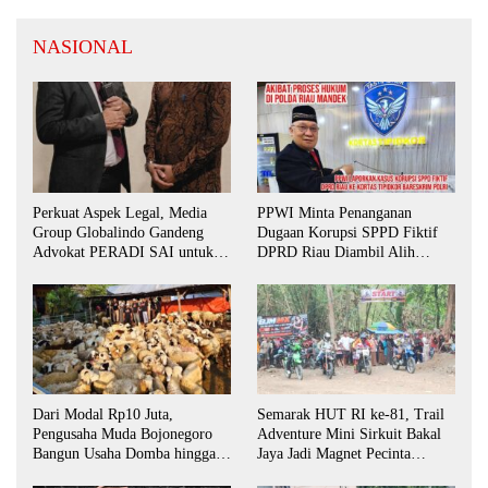
NASIONAL
Perkuat Aspek Legal, Media
PPWI Minta Penanganan
Group Globalindo Gandeng
Dugaan Korupsi SPPD Fiktif
Advokat PERADI SAI untuk
DPRD Riau Diambil Alih
Biro Surabaya
Aparat Penegak Hukum Pusat
Dari Modal Rp10 Juta,
Semarak HUT RI ke-81, Trail
Pengusaha Muda Bojonegoro
Adventure Mini Sirkuit Bakal
Bangun Usaha Domba hingga
Jaya Jadi Magnet Pecinta
Layani Pasar Jawa Timur
Otomotif di Bojonegoro