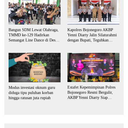
Bangun SDM Lewat Olahraga,
Kapolres Bojonegoro AKBP
TMMD ke-129 Hadirkan
Yenni Diarty Jalin Silaturahmi
Semangat Line Dance di Desa
dengan Bupati, Teguhkan
Kesongo
Komitmen Sinergi untuk
Daerah yang Kondusif
Estafet Kepemimpinan Polres
Modus investasi oknum guru
Bojonegoro Resmi Bergulir,
diduga tipu puluhan korban
AKBP Yenni Diarty Siap
hingga ratusan juta rupiah
Perkuat Sinergi dengan
Masyarakat