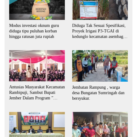
Modus investasi oknum guru
Diduga Tak Sesuai Spesifikasi,
diduga tipu puluhan korban
Proyek Irigasi P3-TGAI di
hingga ratusan juta rupiah
kedunglo kecamatan asembagus
kabupaten Situbondo di
keluhkan
Antusias Masyarakat Kecamatan
Jembatan Rampung , warga
Rambipuji, Sambut Bupati
desa Bungatan Sumringah dan
Jember Dalam Program ”
bersyukur.
Bunga Desaku “