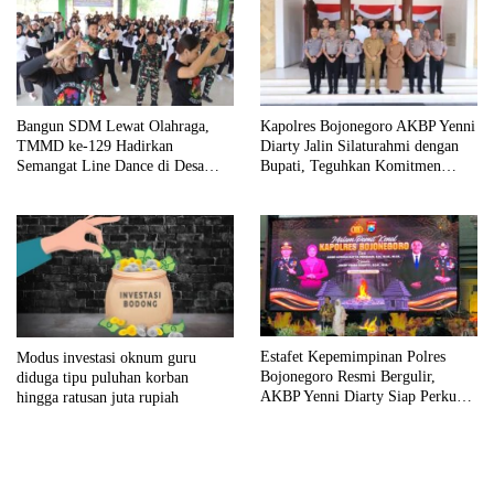
Bangun SDM Lewat Olahraga,
Kapolres Bojonegoro AKBP Yenni
TMMD ke-129 Hadirkan
Diarty Jalin Silaturahmi dengan
Semangat Line Dance di Desa
Bupati, Teguhkan Komitmen
Kesongo
Sinergi untuk Daerah yang
Kondusif
Estafet Kepemimpinan Polres
Modus investasi oknum guru
Bojonegoro Resmi Bergulir,
diduga tipu puluhan korban
AKBP Yenni Diarty Siap Perkuat
hingga ratusan juta rupiah
Sinergi dengan Masyarakat