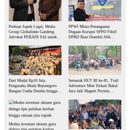
Perkuat Aspek Legal, Media
PPWI Minta Penanganan
Group Globalindo Gandeng
Dugaan Korupsi SPPD Fiktif
Advokat PERADI SAI untuk
DPRD Riau Diambil Alih
Biro Surabaya
Aparat Penegak Hukum Pusat
Dari Modal Rp10 Juta,
Semarak HUT RI ke-81, Trail
Pengusaha Muda Bojonegoro
Adventure Mini Sirkuit Bakal
Bangun Usaha Domba hingga
Jaya Jadi Magnet Pecinta
Layani Pasar Jawa Timur
Otomotif di Bojonegoro
Modus investasi oknum guru
diduga tipu puluhan korban