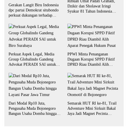
Ribuan Umat Padati Grahadi,
Gerakan Langit Biru Indonesia
Dzikir dan Sholawat Iringi
dpc partai Demokrat situbondo
Syukur 81 Tahun Indonesia
perkuat dukungan terhadap
Merdeka
program indonesia asri.
Perkuat Aspek Legal, Media
PPWI Minta Penanganan
Group Globalindo Gandeng
Dugaan Korupsi SPPD Fiktif
Advokat PERADI SAI untuk
DPRD Riau Diambil Alih
Biro Surabaya
Aparat Penegak Hukum Pusat
Dari Modal Rp10 Juta,
Semarak HUT RI ke-81, Trail
Pengusaha Muda Bojonegoro
Adventure Mini Sirkuit Bakal
Bangun Usaha Domba hingga
Jaya Jadi Magnet Pecinta
Layani Pasar Jawa Timur
Otomotif di Bojonegoro