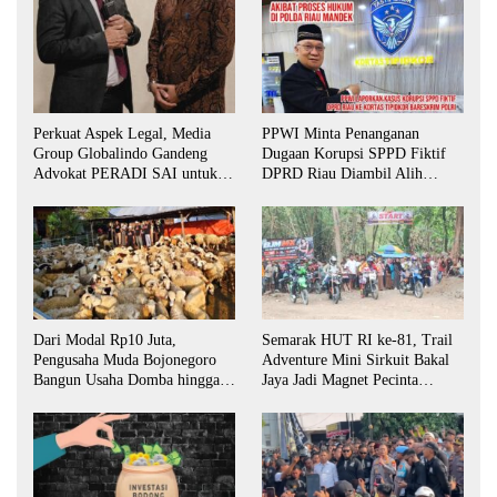
Perkuat Aspek Legal, Media
PPWI Minta Penanganan
Group Globalindo Gandeng
Dugaan Korupsi SPPD Fiktif
Advokat PERADI SAI untuk
DPRD Riau Diambil Alih
Biro Surabaya
Aparat Penegak Hukum Pusat
Dari Modal Rp10 Juta,
Semarak HUT RI ke-81, Trail
Pengusaha Muda Bojonegoro
Adventure Mini Sirkuit Bakal
Bangun Usaha Domba hingga
Jaya Jadi Magnet Pecinta
Layani Pasar Jawa Timur
Otomotif di Bojonegoro