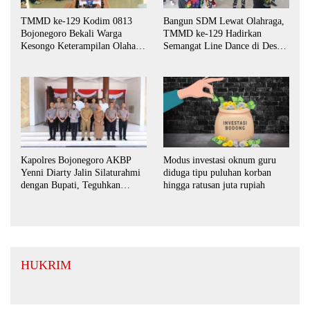
TMMD ke-129 Kodim 0813
Bangun SDM Lewat Olahraga,
Bojonegoro Bekali Warga
TMMD ke-129 Hadirkan
Kesongo Keterampilan Olahan
Semangat Line Dance di Desa
Pisang dan Waluh untuk
Kesongo
Perkuat UMKM
Kapolres Bojonegoro AKBP
Modus investasi oknum guru
Yenni Diarty Jalin Silaturahmi
diduga tipu puluhan korban
dengan Bupati, Teguhkan
hingga ratusan juta rupiah
Komitmen Sinergi untuk
Daerah yang Kondusif
HUKRIM