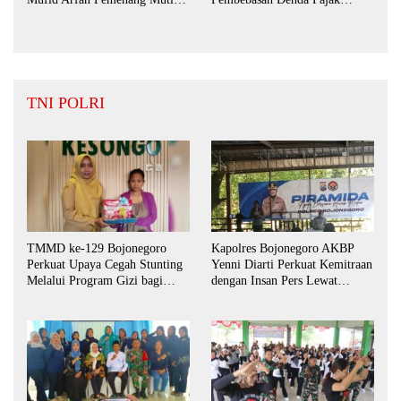
BPD Desa Bengkak
Daerah Hingga September 2026
TNI POLRI
TMMD ke-129 Bojonegoro
Kapolres Bojonegoro AKBP
Perkuat Upaya Cegah Stunting
Yenni Diarti Perkuat Kemitraan
Melalui Program Gizi bagi
dengan Insan Pers Lewat
Balita dan Ibu Hamil
Forum “Piramida”