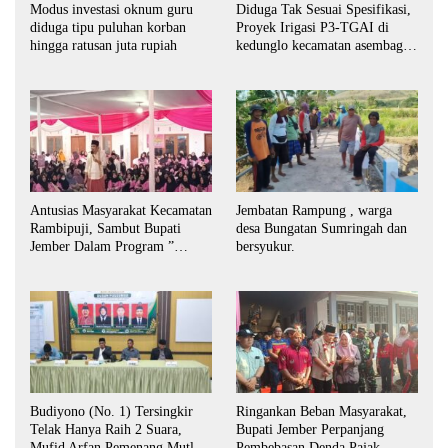
Modus investasi oknum guru
Diduga Tak Sesuai Spesifikasi,
diduga tipu puluhan korban
Proyek Irigasi P3-TGAI di
hingga ratusan juta rupiah
kedunglo kecamatan asembagus
kabupaten Situbondo di
keluhkan
Antusias Masyarakat Kecamatan
Jembatan Rampung , warga
Rambipuji, Sambut Bupati
desa Bungatan Sumringah dan
Jember Dalam Program ”
bersyukur.
Bunga Desaku “
Budiyono (No. 1) Tersingkir
Ringankan Beban Masyarakat,
Telak Hanya Raih 2 Suara,
Bupati Jember Perpanjang
Mufid Arfan Pemenang Mutlak
Pembebasan Denda Pajak