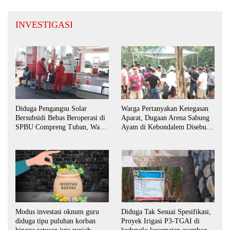
INVESTIGASI
Diduga Pengangsu Solar
Warga Pertanyakan Ketegasan
Bersubsidi Bebas Beroperasi di
Aparat, Dugaan Arena Sabung
SPBU Compreng Tuban, Warga
Ayam di Kebondalem Disebut
Desak APH Bertindak Tegas
Masih Bebas Beroperasi
Modus investasi oknum guru
Diduga Tak Sesuai Spesifikasi,
diduga tipu puluhan korban
Proyek Irigasi P3-TGAI di