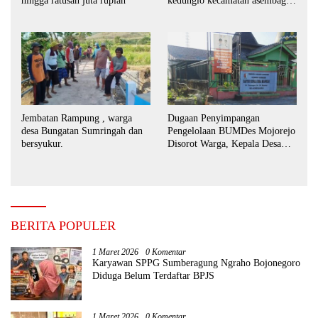
hingga ratusan juta rupiah
kedunglo kecamatan asembagus
kabupaten Situbondo di
keluhkan
Jembatan Rampung , warga
Dugaan Penyimpangan
desa Bungatan Sumringah dan
Pengelolaan BUMDes Mojorejo
bersyukur.
Disorot Warga, Kepala Desa
Sebut BUMDes Baru
Diaktifkan Kembali
BERITA POPULER
1 Maret 2026
0 Komentar
Karyawan SPPG Sumberagung Ngraho Bojonegoro
Diduga Belum Terdaftar BPJS
1 Maret 2026
0 Komentar