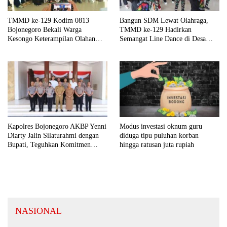
TMMD ke-129 Kodim 0813
Bangun SDM Lewat Olahraga,
Bojonegoro Bekali Warga
TMMD ke-129 Hadirkan
Kesongo Keterampilan Olahan
Semangat Line Dance di Desa
Pisang dan Waluh untuk Perkuat
Kesongo
UMKM
Kapolres Bojonegoro AKBP Yenni
Modus investasi oknum guru
Diarty Jalin Silaturahmi dengan
diduga tipu puluhan korban
Bupati, Teguhkan Komitmen
hingga ratusan juta rupiah
Sinergi untuk Daerah yang
Kondusif
NASIONAL