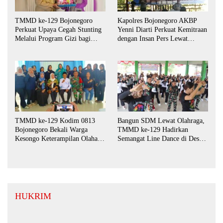
TMMD ke-129 Bojonegoro
Kapolres Bojonegoro AKBP
Perkuat Upaya Cegah Stunting
Yenni Diarti Perkuat Kemitraan
Melalui Program Gizi bagi
dengan Insan Pers Lewat
Balita dan Ibu Hamil
Forum “Piramida”
TMMD ke-129 Kodim 0813
Bangun SDM Lewat Olahraga,
Bojonegoro Bekali Warga
TMMD ke-129 Hadirkan
Kesongo Keterampilan Olahan
Semangat Line Dance di Desa
Pisang dan Waluh untuk
Kesongo
Perkuat UMKM
HUKRIM