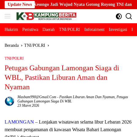
Langsung
ngo Jadi Wujud Nyata Gotong Royong TNI dan Warga
Update News
Ribuan Um
ke
konten
Hukrim
Peristiwa
Daerah
TNI/POLRI
Infotaiment
Investigasi
Pol
Beranda
TNI/POLRI
TNI/POLRI
Petugas Gabungan Lamongan Siaga di
WBL, Pastikan Liburan Aman dan
Nyaman
Masbam990@gmail.com
-
Pastikan Liburan Aman Dan Nyaman
,
Petugas
Gabungan Lamongan Siaga Di WBL
23 Maret 2026
LAMONGAN
– Lonjakan wisatawan selama libur Lebaran 2026
membuat pengamanan di kawasan Wisata Bahari Lamongan