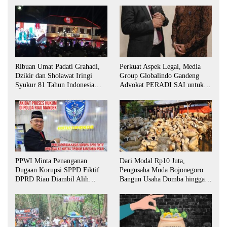
Ribuan Umat Padati Grahadi,
Perkuat Aspek Legal, Media
Dzikir dan Sholawat Iringi
Group Globalindo Gandeng
Syukur 81 Tahun Indonesia
Advokat PERADI SAI untuk
Merdeka
Biro Surabaya
PPWI Minta Penanganan
Dari Modal Rp10 Juta,
Dugaan Korupsi SPPD Fiktif
Pengusaha Muda Bojonegoro
DPRD Riau Diambil Alih
Bangun Usaha Domba hingga
Aparat Penegak Hukum Pusat
Layani Pasar Jawa Timur