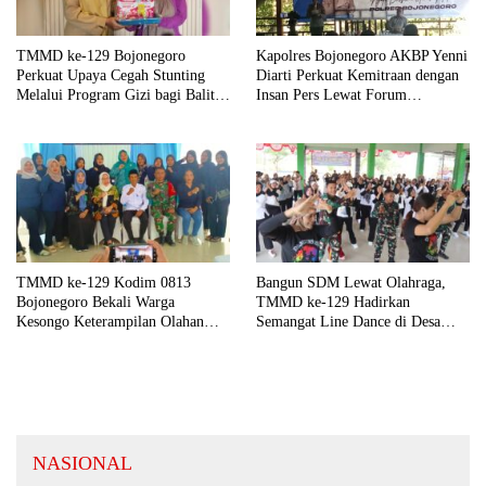
TMMD ke-129 Bojonegoro
Kapolres Bojonegoro AKBP Yenni
Perkuat Upaya Cegah Stunting
Diarti Perkuat Kemitraan dengan
Melalui Program Gizi bagi Balita
Insan Pers Lewat Forum
dan Ibu Hamil
“Piramida”
TMMD ke-129 Kodim 0813
Bangun SDM Lewat Olahraga,
Bojonegoro Bekali Warga
TMMD ke-129 Hadirkan
Kesongo Keterampilan Olahan
Semangat Line Dance di Desa
Pisang dan Waluh untuk Perkuat
Kesongo
UMKM
NASIONAL