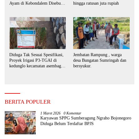
Ayam di Kebondalem Disebut
hingga ratusan juta rupiah
Masih Bebas Beroperasi
Diduga Tak Sesuai Spesifikasi,
Jembatan Rampung , warga
Proyek Irigasi P3-TGAI di
desa Bungatan Sumringah dan
kedunglo kecamatan asembagus
bersyukur.
kabupaten Situbondo di
keluhkan
BERITA POPULER
1 Maret 2026
0 Komentar
Karyawan SPPG Sumberagung Ngraho Bojonegoro
Diduga Belum Terdaftar BPJS