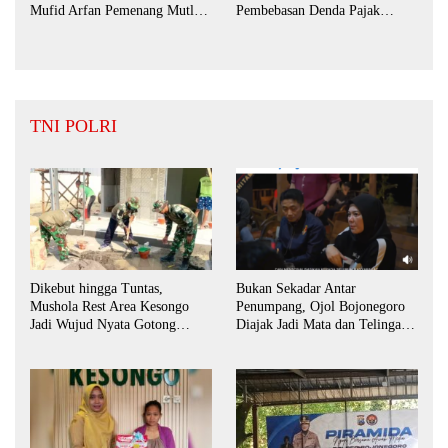
Mufid Arfan Pemenang Mutlak
Pembebasan Denda Pajak
BPD Desa Bengkak
Daerah Hingga September 2026
TNI POLRI
Dikebut hingga Tuntas,
Bukan Sekadar Antar
Mushola Rest Area Kesongo
Penumpang, Ojol Bojonegoro
Jadi Wujud Nyata Gotong
Diajak Jadi Mata dan Telinga
Royong TNI dan Warga
Keamanan Bersama