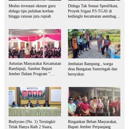
Modus investasi oknum guru
Diduga Tak Sesuai Spesifikasi,
diduga tipu puluhan korban
Proyek Irigasi P3-TGAI di
hingga ratusan juta rupiah
kedunglo kecamatan asembagus
kabupaten Situbondo di
keluhkan
Antusias Masyarakat Kecamatan
Jembatan Rampung , warga
Rambipuji, Sambut Bupati
desa Bungatan Sumringah dan
Jember Dalam Program ”
bersyukur.
Bunga Desaku “
Budiyono (No. 1) Tersingkir
Ringankan Beban Masyarakat,
Telak Hanya Raih 2 Suara,
Bupati Jember Perpanjang