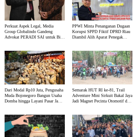
Perkuat Aspek Legal, Media
PPWI Minta Penanganan Dugaan
Group Globalindo Gandeng
Korupsi SPPD Fiktif DPRD Riau
Advokat PERADI SAI untuk Biro
Diambil Alih Aparat Penegak
Surabaya
Hukum Pusat
Dari Modal Rp10 Juta, Pengusaha
Semarak HUT RI ke-81, Trail
Muda Bojonegoro Bangun Usaha
Adventure Mini Sirkuit Bakal Jaya
Domba hingga Layani Pasar Jawa
Jadi Magnet Pecinta Otomotif di
Timur
Bojonegoro