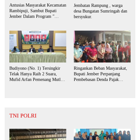
Antusias Masyarakat Kecamatan
Jembatan Rampung , warga
Rambipuji, Sambut Bupati
desa Bungatan Sumringah dan
Jember Dalam Program ”
bersyukur.
Bunga Desaku “
Budiyono (No. 1) Tersingkir
Ringankan Beban Masyarakat,
Telak Hanya Raih 2 Suara,
Bupati Jember Perpanjang
Mufid Arfan Pemenang Mutlak
Pembebasan Denda Pajak
BPD Desa Bengkak
Daerah Hingga September 2026
TNI POLRI