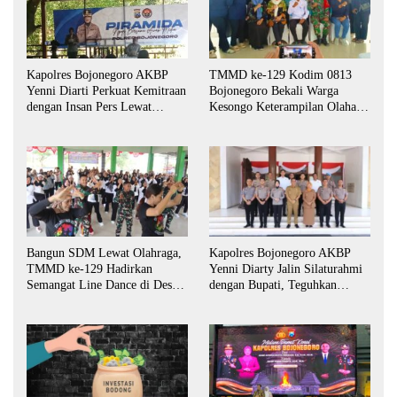
Kapolres Bojonegoro AKBP
TMMD ke-129 Kodim 0813
Yenni Diarti Perkuat Kemitraan
Bojonegoro Bekali Warga
dengan Insan Pers Lewat
Kesongo Keterampilan Olahan
Forum “Piramida”
Pisang dan Waluh untuk
Perkuat UMKM
Bangun SDM Lewat Olahraga,
Kapolres Bojonegoro AKBP
TMMD ke-129 Hadirkan
Yenni Diarty Jalin Silaturahmi
Semangat Line Dance di Desa
dengan Bupati, Teguhkan
Kesongo
Komitmen Sinergi untuk
Daerah yang Kondusif