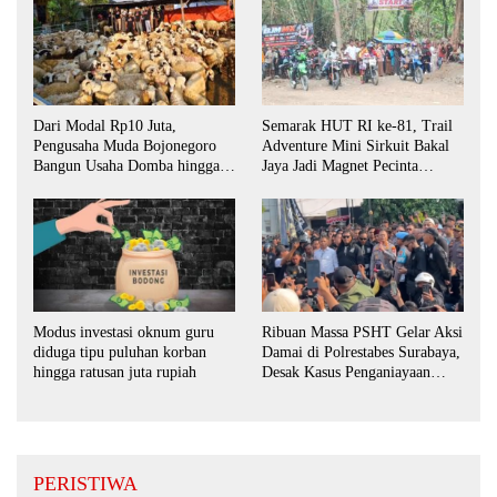
Dari Modal Rp10 Juta,
Semarak HUT RI ke-81, Trail
Pengusaha Muda Bojonegoro
Adventure Mini Sirkuit Bakal
Bangun Usaha Domba hingga
Jaya Jadi Magnet Pecinta
Layani Pasar Jawa Timur
Otomotif di Bojonegoro
Ribuan Massa PSHT Gelar Aksi
Modus investasi oknum guru
Damai di Polrestabes Surabaya,
diduga tipu puluhan korban
Desak Kasus Penganiayaan
hingga ratusan juta rupiah
Diusut Tuntas
PERISTIWA