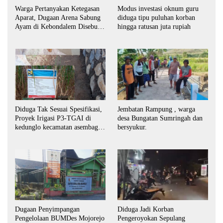
Warga Pertanyakan Ketegasan
Modus investasi oknum guru
Aparat, Dugaan Arena Sabung
diduga tipu puluhan korban
Ayam di Kebondalem Disebut
hingga ratusan juta rupiah
Masih Bebas Beroperasi
Diduga Tak Sesuai Spesifikasi,
Jembatan Rampung , warga
Proyek Irigasi P3-TGAI di
desa Bungatan Sumringah dan
kedunglo kecamatan asembagus
bersyukur.
kabupaten Situbondo di
keluhkan
Dugaan Penyimpangan
Diduga Jadi Korban
Pengelolaan BUMDes Mojorejo
Pengeroyokan Sepulang