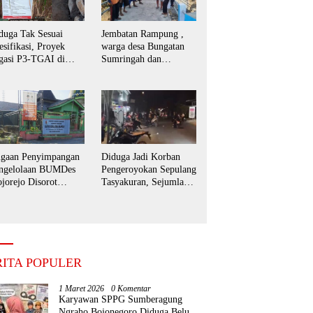
duga Tak Sesuai
Jembatan Rampung ,
esifikasi, Proyek
warga desa Bungatan
igasi P3-TGAI di
Sumringah dan
dunglo kecamatan
bersyukur.
embagus kabupaten
tubondo di keluhkan
gaan Penyimpangan
Diduga Jadi Korban
ngelolaan BUMDes
Pengeroyokan Sepulang
jorejo Disorot
Tasyakuran, Sejumlah
rga, Kepala Desa
Warga Tempuh Jalur
but BUMDes Baru
Hukum
aktifkan Kembali
RITA POPULER
1 Maret 2026
0 Komentar
Karyawan SPPG Sumberagung
Ngraho Bojonegoro Diduga Belum