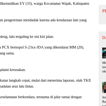
 dikemudikan EY (33), warga Kecamatan Wajak, Kabupaten
P
ukan pengereman mendadak karena ada kendaraan lain yang
ng, lalu terguling ke sisi kiri jalan.
D
da PCX bernopol S-23xx-JDA yang dikendarai MM (20),
yang sama.
Mo
in
galami kerusakan.
ok
di
pu
kaian langkah cepat, mulai dari menerima laporan, olah TKP,
ko
datan arus lalu lintas.
ra
ru
eselamatan berkendara, terutama di jalur ramai dengan
Je
Ra
.
wa