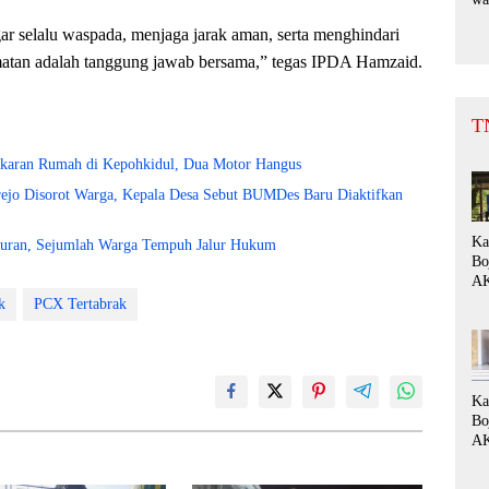
Bu
r selalu waspada, menjaga jarak aman, serta menghindari
Su
da
tan adalah tanggung jawab bersama,” tegas IPDA Hamzaid.
be
T
karan Rumah di Kepohkidul, Dua Motor Hangus
jo Disorot Warga, Kepala Desa Sebut BUMDes Baru Diaktifkan
Ka
kuran, Sejumlah Warga Tempuh Jalur Hukum
Bo
AK
Di
k
PCX Tertabrak
Ke
de
Pe
Fo
“P
Ka
Bo
AK
Di
Si