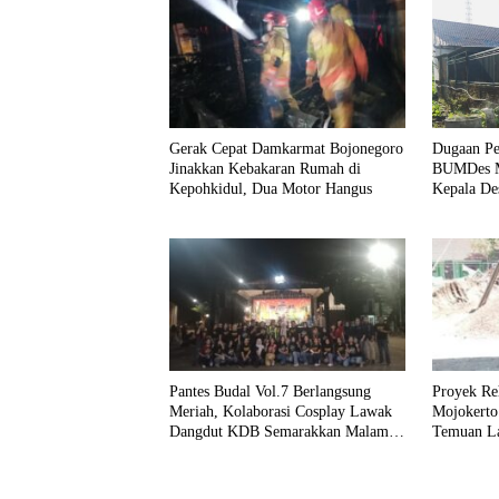
Gerak Cepat Damkarmat Bojonegoro
Dugaan Pe
Jinakkan Kebakaran Rumah di
BUMDes Mo
Kepohkidul, Dua Motor Hangus
Kepala De
Diaktifka
Pantes Budal Vol.7 Berlangsung
Proyek Re
Meriah, Kolaborasi Cosplay Lawak
Mojokerto
Dangdut KDB Semarakkan Malam
Temuan La
Hiburan Warga Bojonegoro
Mutu Kons