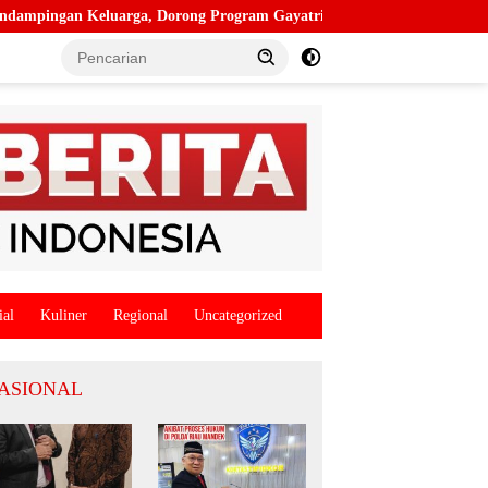
ga, Dorong Program Gayatri dan Tekan Angka Anak Tidak Sekolah
ial
Kuliner
Regional
Uncategorized
ASIONAL