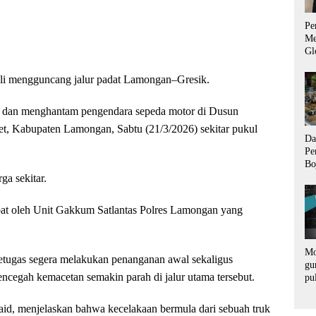
Pe
Me
Gl
Ad
un
ali mengguncang jalur padat Lamongan–Gresik.
ng dan menghantam pengendara sepeda motor di Dusun
t, Kabupaten Lamongan, Sabtu (21/3/2026) sekitar pukul
Da
Pe
Bo
Us
ga sekitar.
La
Ti
epat oleh Unit Gakkum Satlantas Polres Lamongan yang
Mo
petugas segera melakukan penanganan awal sekaligus
gu
ncegah kemacetan semakin parah di jalur utama tersebut.
pu
ra
, menjelaskan bahwa kecelakaan bermula dari sebuah truk