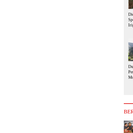
Di
Sp
Ir
ke
as
Si
Du
Pe
Mo
Wa
Se
Di
BE