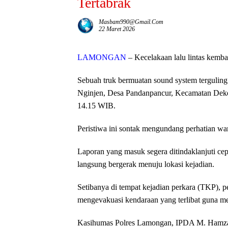
Tertabrak
Masbam990@gmail.com
22 Maret 2026
LAMONGAN
– Kecelakaan lalu lintas kemb
Sebuah truk bermuatan sound system terguli
Nginjen, Desa Pandanpancur, Kecamatan Deke
14.15 WIB.
Peristiwa ini sontak mengundang perhatian war
Laporan yang masuk segera ditindaklanjuti c
langsung bergerak menuju lokasi kejadian.
Setibanya di tempat kejadian perkara (TKP), 
mengevakuasi kendaraan yang terlibat guna me
Kasihumas Polres Lamongan, IPDA M. Hamzaid