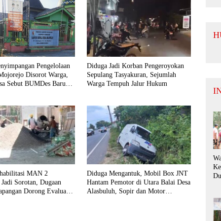
de
Bu
Te
Ko
H
Si
Da
Ko
nyimpangan Pengelolaan
Diduga Jadi Korban Pengeroyokan
jorejo Disorot Warga,
Sepulang Tasyakuran, Sejumlah
sa Sebut BUMDes Baru
Warga Tempuh Jalur Hukum
I
n Kembali
Wa
Ke
habilitasi MAN 2
Diduga Mengantuk, Mobil Box JNT
Du
 Jadi Sorotan, Dugaan
Hantam Pemotor di Utara Balai Desa
Ay
pangan Dorong Evaluasi
Alasbuluh, Sopir dan Motor
Di
truksi dan Penerapan K3
Terperosok ke Parit
Be