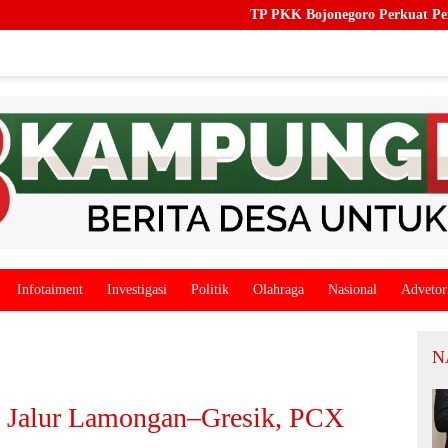
TP PKK Bojonegoro Perkuat Pendampingan Keluar
Infotaiment
Investigasi
Politik
Olahraga
Nasional
Advetor
N
i Jalur Lamongan–Gresik, PCX