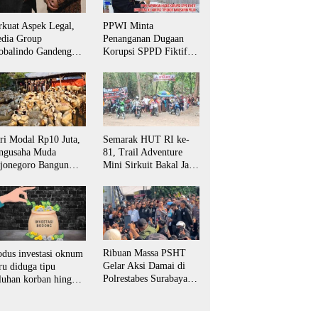
rkuat Aspek Legal,
PPWI Minta
dia Group
Penanganan Dugaan
obalindo Gandeng
Korupsi SPPD Fiktif
vokat PERADI SAI
DPRD Riau Diambil
tuk Biro Surabaya
Alih Aparat Penegak
Hukum Pusat
ri Modal Rp10 Juta,
Semarak HUT RI ke-
ngusaha Muda
81, Trail Adventure
jonegoro Bangun
Mini Sirkuit Bakal Jaya
aha Domba hingga
Jadi Magnet Pecinta
yani Pasar Jawa
Otomotif di
mur
Bojonegoro
Ribuan Massa PSHT
dus investasi oknum
Gelar Aksi Damai di
ru diduga tipu
Polrestabes Surabaya,
luhan korban hingga
Desak Kasus
tusan juta rupiah
Penganiayaan Diusut
Tuntas