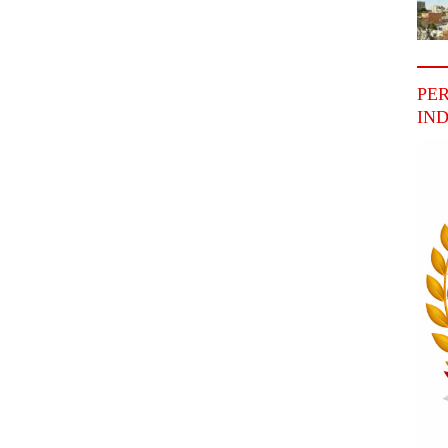
PE
IN