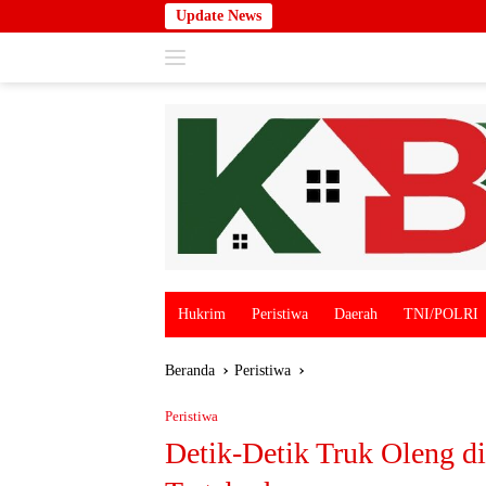
Langsung
Update News
ke
konten
Hukrim
Peristiwa
Daerah
TNI/POLRI
Beranda
Peristiwa
Peristiwa
Detik-Detik Truk Oleng d