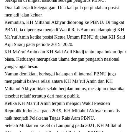
berkiprah di tingkat nasional sebagai pengurus PBNU.
Dua kali terjadi ketegangan. Dua kali pula perpindahan posisi
menjadi jalan keluar.
Kemudian, KH Miftahul Akhyar didorong ke PBNU. Di tingkat
PBNU, ia dipercaya menjadi Wakil Rais Aam mendampingi KH
Ma’ruf Amin ketika posisi Ketua Umum PBNU dijabat KH Said
Aqil Siradj pada periode 2015–2020.
KH Ma’ruf Amin dan KH Said Aqil Siradj tentu juga bukan figur
biasa. Keduanya merupakan ulama dengan pengaruh nasional
yang sangat besar.
Namun demikian, berbagai kalangan di internal PBNU juga
mengetahui bahwa relasi antara KH Ma’ruf Amin dan KH
Miftahul Akhyar tidak selalu berjalan mulus, meskipun dinamika
tersebut relatif tertutup dari ruang publik.
Ketika KH Ma’ruf Amin terpilih menjadi Wakil Presiden
Republik Indonesia pada 2019, KH Miftahul Akhyar otomatis
naik menjadi Pelaksana Tugas Rais Aam PBNU.
Setelah Muktamar ke-34 di Lampung pada 2021, KH Miftahul