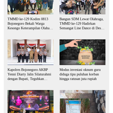
TMMD ke-129 Kodim 0813
Bangun SDM Lewat Olahraga,
Bojonegoro Bekali Warga
TMMD ke-129 Hadirkan
Kesongo Keterampilan Olahan
Semangat Line Dance di Desa
Pisang dan Waluh untuk
Kesongo
Perkuat UMKM
Kapolres Bojonegoro AKBP
Modus investasi oknum guru
Yenni Diarty Jalin Silaturahmi
diduga tipu puluhan korban
dengan Bupati, Teguhkan
hingga ratusan juta rupiah
Komitmen Sinergi untuk
Daerah yang Kondusif