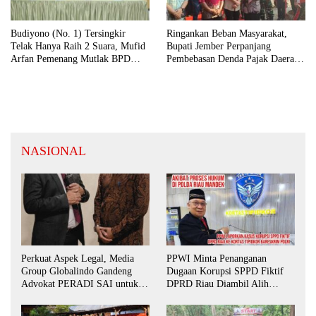
Budiyono (No. 1) Tersingkir
Ringankan Beban Masyarakat,
Telak Hanya Raih 2 Suara, Mufid
Bupati Jember Perpanjang
Arfan Pemenang Mutlak BPD
Pembebasan Denda Pajak Daerah
Desa Bengkak
Hingga September 2026
NASIONAL
Perkuat Aspek Legal, Media
PPWI Minta Penanganan
Group Globalindo Gandeng
Dugaan Korupsi SPPD Fiktif
Advokat PERADI SAI untuk
DPRD Riau Diambil Alih
Biro Surabaya
Aparat Penegak Hukum Pusat