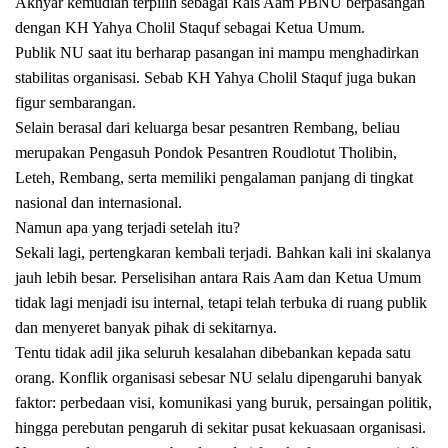
Akhyar kemudian terpilih sebagai Rais Aam PBNU berpasangan
dengan KH Yahya Cholil Staquf sebagai Ketua Umum.
Publik NU saat itu berharap pasangan ini mampu menghadirkan
stabilitas organisasi. Sebab KH Yahya Cholil Staquf juga bukan
figur sembarangan.
Selain berasal dari keluarga besar pesantren Rembang, beliau
merupakan Pengasuh Pondok Pesantren Roudlotut Tholibin,
Leteh, Rembang, serta memiliki pengalaman panjang di tingkat
nasional dan internasional.
Namun apa yang terjadi setelah itu?
Sekali lagi, pertengkaran kembali terjadi. Bahkan kali ini skalanya
jauh lebih besar. Perselisihan antara Rais Aam dan Ketua Umum
tidak lagi menjadi isu internal, tetapi telah terbuka di ruang publik
dan menyeret banyak pihak di sekitarnya.
Tentu tidak adil jika seluruh kesalahan dibebankan kepada satu
orang. Konflik organisasi sebesar NU selalu dipengaruhi banyak
faktor: perbedaan visi, komunikasi yang buruk, persaingan politik,
hingga perebutan pengaruh di sekitar pusat kekuasaan organisasi.