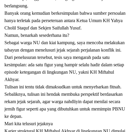
berlangsung.
Banyak orang kemudian berkesimpulan bahwa sumber persoalan
hanya terletak pada perseteruan antara Ketua Umum KH Yahya
Cholil Staquf dan Sekjen Saifullah Yusuf.
Namun, benarkah sesederhana itu?
Sebagai warga NU dan kiai kampung, saya mencoba melakukan
tabayun dengan menelusuri jejak sejarah perjalanan konflik ini.
Dari penelusuran tersebut, tesis saya mengarah pada satu
kesimpulan: ada satu figur yang hampir selalu hadir dalam setiap
episode ketegangan di lingkungan NU, yakni KH Miftahul
Akhyar.
Tulisan ini tentu tidak dimaksudkan untuk menyebarkan fitnah.
Sebaliknya, tulisan ini hendak membuka perspektif berdasarkan
rekam jejak sejarah, agar warga nahdliyin dapat menilai secara
jernih figur seperti apa yang dibutuhkan untuk memimpin PBNU
ke depan.
Mari kita telusuri jejaknya
Karier struktural KH Miftahul Akhyar di lingkungan NU dimulai