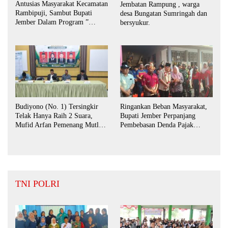
Antusias Masyarakat Kecamatan
Jembatan Rampung , warga
Rambipuji, Sambut Bupati
desa Bungatan Sumringah dan
Jember Dalam Program ”
bersyukur.
Bunga Desaku “
Budiyono (No. 1) Tersingkir
Ringankan Beban Masyarakat,
Telak Hanya Raih 2 Suara,
Bupati Jember Perpanjang
Mufid Arfan Pemenang Mutlak
Pembebasan Denda Pajak
BPD Desa Bengkak
Daerah Hingga September 2026
TNI POLRI