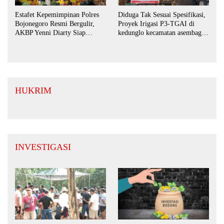
Estafet Kepemimpinan Polres
Diduga Tak Sesuai Spesifikasi,
Bojonegoro Resmi Bergulir,
Proyek Irigasi P3-TGAI di
AKBP Yenni Diarty Siap
kedunglo kecamatan asembagus
Perkuat Sinergi dengan
kabupaten Situbondo di
Masyarakat
keluhkan
HUKRIM
INVESTIGASI