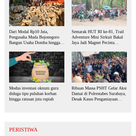
Dari Modal Rp10 Juta,
Semarak HUT RI ke-81, Trail
Pengusaha Muda Bojonegoro
Adventure Mini Sirkuit Bakal
Bangun Usaha Domba hingga
Jaya Jadi Magnet Pecinta
Layani Pasar Jawa Timur
Otomotif di Bojonegoro
Ribuan Massa PSHT Gelar Aksi
Modus investasi oknum guru
Damai di Polrestabes Surabaya,
diduga tipu puluhan korban
Desak Kasus Penganiayaan
hingga ratusan juta rupiah
Diusut Tuntas
PERISTIWA