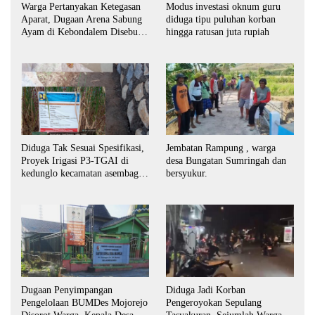
Warga Pertanyakan Ketegasan
Modus investasi oknum guru
Aparat, Dugaan Arena Sabung
diduga tipu puluhan korban
Ayam di Kebondalem Disebut
hingga ratusan juta rupiah
Masih Bebas Beroperasi
Diduga Tak Sesuai Spesifikasi,
Jembatan Rampung , warga
Proyek Irigasi P3-TGAI di
desa Bungatan Sumringah dan
kedunglo kecamatan asembagus
bersyukur.
kabupaten Situbondo di
keluhkan
Dugaan Penyimpangan
Diduga Jadi Korban
Pengelolaan BUMDes Mojorejo
Pengeroyokan Sepulang