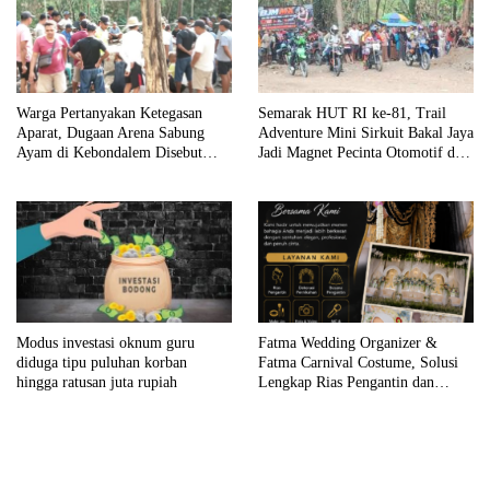
Semarak HUT RI ke-81, Trail
Warga Pertanyakan Ketegasan
Adventure Mini Sirkuit Bakal Jaya
Aparat, Dugaan Arena Sabung
Jadi Magnet Pecinta Otomotif di
Ayam di Kebondalem Disebut
Bojonegoro
Masih Bebas Beroperasi
Fatma Wedding Organizer &
Modus investasi oknum guru
Fatma Carnival Costume, Solusi
diduga tipu puluhan korban
Lengkap Rias Pengantin dan
hingga ratusan juta rupiah
Kostum Karnaval Premium di
Bojonegoro