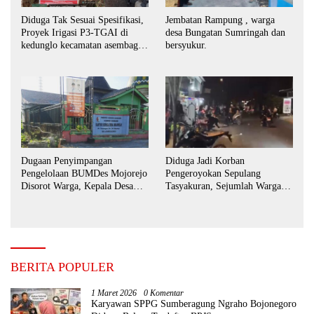
Diduga Tak Sesuai Spesifikasi,
Jembatan Rampung , warga
Proyek Irigasi P3-TGAI di
desa Bungatan Sumringah dan
kedunglo kecamatan asembagus
bersyukur.
kabupaten Situbondo di
keluhkan
Dugaan Penyimpangan
Diduga Jadi Korban
Pengelolaan BUMDes Mojorejo
Pengeroyokan Sepulang
Disorot Warga, Kepala Desa
Tasyakuran, Sejumlah Warga
Sebut BUMDes Baru
Tempuh Jalur Hukum
Diaktifkan Kembali
BERITA POPULER
1 Maret 2026
0 Komentar
Karyawan SPPG Sumberagung Ngraho Bojonegoro