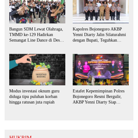
Bangun SDM Lewat Olahraga,
Kapolres Bojonegoro AKBP
TMMD ke-129 Hadirkan
Yenni Diarty Jalin Silaturahmi
Semangat Line Dance di Desa
dengan Bupati, Teguhkan
Kesongo
Komitmen Sinergi untuk
Daerah yang Kondusif
Estafet Kepemimpinan Polres
Modus investasi oknum guru
Bojonegoro Resmi Bergulir,
diduga tipu puluhan korban
AKBP Yenni Diarty Siap
hingga ratusan juta rupiah
Perkuat Sinergi dengan
Masyarakat
HUKRIM