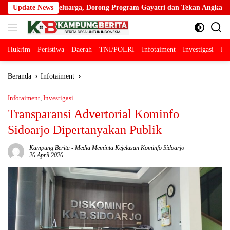
Langsung
 Dorong Program Gayatri dan Tekan Angka Anak Tidak Sekolah
Update News
ke
konten
Hukrim
Peristiwa
Daerah
TNI/POLRI
Infotaiment
Investigasi
Pol
Beranda
Infotaiment
Infotaiment
,
Investigasi
Transparansi Advertorial Kominfo
Sidoarjo Dipertanyakan Publik
Kampung Berita
-
Media Meminta Kejelasan Kominfo Sidoarjo
26 April 2026