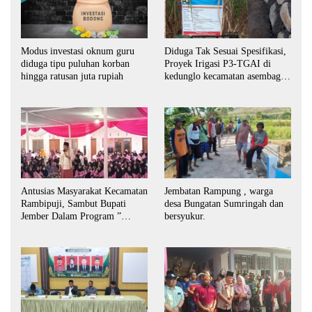
Modus investasi oknum guru
Diduga Tak Sesuai Spesifikasi,
diduga tipu puluhan korban
Proyek Irigasi P3-TGAI di
hingga ratusan juta rupiah
kedunglo kecamatan asembagus
kabupaten Situbondo di
keluhkan
Antusias Masyarakat Kecamatan
Jembatan Rampung , warga
Rambipuji, Sambut Bupati
desa Bungatan Sumringah dan
Jember Dalam Program ”
bersyukur.
Bunga Desaku “