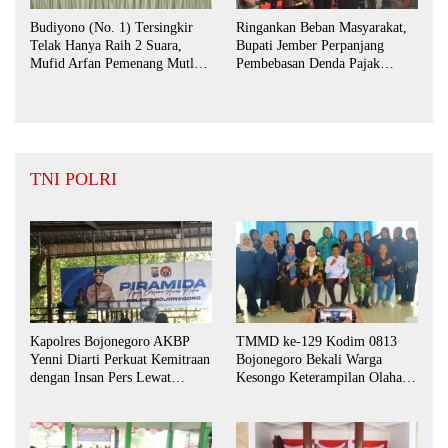
Budiyono (No. 1) Tersingkir
Ringankan Beban Masyarakat,
Telak Hanya Raih 2 Suara,
Bupati Jember Perpanjang
Mufid Arfan Pemenang Mutlak
Pembebasan Denda Pajak
BPD Desa Bengkak
Daerah Hingga September 2026
TNI POLRI
Kapolres Bojonegoro AKBP
TMMD ke-129 Kodim 0813
Yenni Diarti Perkuat Kemitraan
Bojonegoro Bekali Warga
dengan Insan Pers Lewat
Kesongo Keterampilan Olahan
Forum “Piramida”
Pisang dan Waluh untuk
Perkuat UMKM