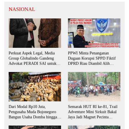
NASIONAL
Perkuat Aspek Legal, Media
PPWI Minta Penanganan
Group Globalindo Gandeng
Dugaan Korupsi SPPD Fiktif
Advokat PERADI SAI untuk
DPRD Riau Diambil Alih
Biro Surabaya
Aparat Penegak Hukum Pusat
Dari Modal Rp10 Juta,
Semarak HUT RI ke-81, Trail
Pengusaha Muda Bojonegoro
Adventure Mini Sirkuit Bakal
Bangun Usaha Domba hingga
Jaya Jadi Magnet Pecinta
Layani Pasar Jawa Timur
Otomotif di Bojonegoro