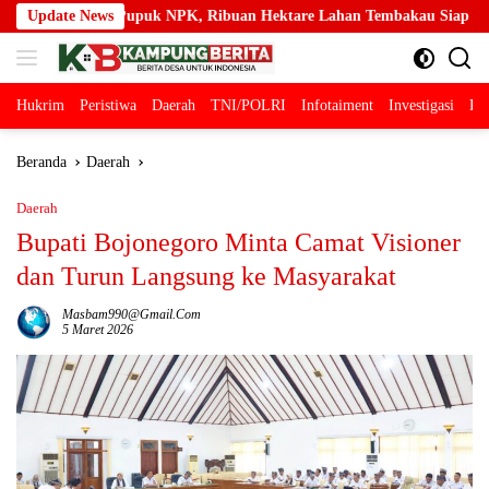
Langsung
K, Ribuan Hektare Lahan Tembakau Siap Tingkatkan Produksi
Update News
ke
konten
Hukrim
Peristiwa
Daerah
TNI/POLRI
Infotaiment
Investigasi
Pol
Beranda
Daerah
Daerah
Bupati Bojonegoro Minta Camat Visioner
dan Turun Langsung ke Masyarakat
Masbam990@gmail.com
5 Maret 2026