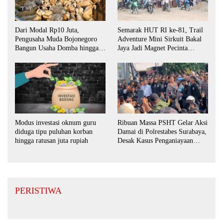
Dari Modal Rp10 Juta,
Semarak HUT RI ke-81, Trail
Pengusaha Muda Bojonegoro
Adventure Mini Sirkuit Bakal
Bangun Usaha Domba hingga
Jaya Jadi Magnet Pecinta
Layani Pasar Jawa Timur
Otomotif di Bojonegoro
Ribuan Massa PSHT Gelar Aksi
Modus investasi oknum guru
Damai di Polrestabes Surabaya,
diduga tipu puluhan korban
Desak Kasus Penganiayaan
hingga ratusan juta rupiah
Diusut Tuntas
PERISTIWA