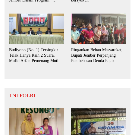
Jember Dalam Program ”
bersyukur.
Bunga Desaku “
Budiyono (No. 1) Tersingkir
Ringankan Beban Masyarakat,
Telak Hanya Raih 2 Suara,
Bupati Jember Perpanjang
Mufid Arfan Pemenang Mutlak
Pembebasan Denda Pajak
BPD Desa Bengkak
Daerah Hingga September 2026
TNI POLRI