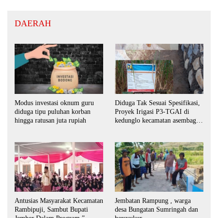
DAERAH
Modus investasi oknum guru
Diduga Tak Sesuai Spesifikasi,
diduga tipu puluhan korban
Proyek Irigasi P3-TGAI di
hingga ratusan juta rupiah
kedunglo kecamatan asembagus
kabupaten Situbondo di
keluhkan
Antusias Masyarakat Kecamatan
Jembatan Rampung , warga
Rambipuji, Sambut Bupati
desa Bungatan Sumringah dan