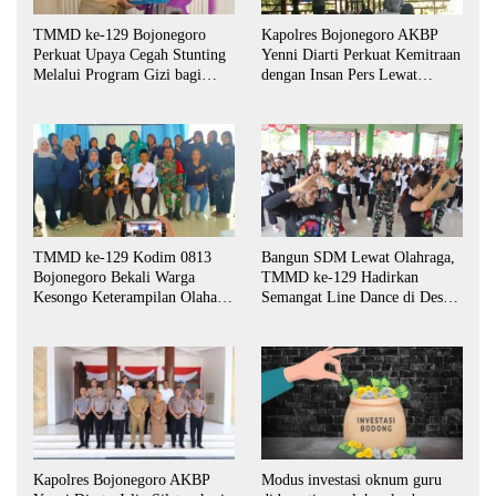
TMMD ke-129 Bojonegoro
Kapolres Bojonegoro AKBP
Perkuat Upaya Cegah Stunting
Yenni Diarti Perkuat Kemitraan
Melalui Program Gizi bagi
dengan Insan Pers Lewat
Balita dan Ibu Hamil
Forum “Piramida”
TMMD ke-129 Kodim 0813
Bangun SDM Lewat Olahraga,
Bojonegoro Bekali Warga
TMMD ke-129 Hadirkan
Kesongo Keterampilan Olahan
Semangat Line Dance di Desa
Pisang dan Waluh untuk
Kesongo
Perkuat UMKM
Kapolres Bojonegoro AKBP
Modus investasi oknum guru