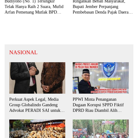
Budiyono (No. 1) Tersingkir
Ringankan Beban Masyarakat,
Telak Hanya Raih 2 Suara, Mufid
Bupati Jember Perpanjang
Arfan Pemenang Mutlak BPD
Pembebasan Denda Pajak Daerah
Desa Bengkak
Hingga September 2026
NASIONAL
Perkuat Aspek Legal, Media
PPWI Minta Penanganan
Group Globalindo Gandeng
Dugaan Korupsi SPPD Fiktif
Advokat PERADI SAI untuk
DPRD Riau Diambil Alih
Biro Surabaya
Aparat Penegak Hukum Pusat