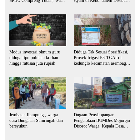
SPBU Compreng Tuban, Warga
Ayam di Kebondalem Disebut
Desak APH Bertindak Tegas
Masih Bebas Beroperasi
Modus investasi oknum guru
Diduga Tak Sesuai Spesifikasi,
diduga tipu puluhan korban
Proyek Irigasi P3-TGAI di
hingga ratusan juta rupiah
kedunglo kecamatan asembagus
kabupaten Situbondo di
keluhkan
Jembatan Rampung , warga
Dugaan Penyimpangan
desa Bungatan Sumringah dan
Pengelolaan BUMDes Mojorejo
bersyukur.
Disorot Warga, Kepala Desa
Sebut BUMDes Baru
Diaktifkan Kembali