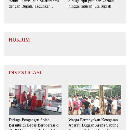
Yenni Diarty Jalin Silaturahmi
diduga tipu puluhan korban
dengan Bupati, Teguhkan
hingga ratusan juta rupiah
Komitmen Sinergi untuk
Daerah yang Kondusif
HUKRIM
INVESTIGASI
Diduga Pengangsu Solar
Warga Pertanyakan Ketegasan
Bersubsidi Bebas Beroperasi di
Aparat, Dugaan Arena Sabung