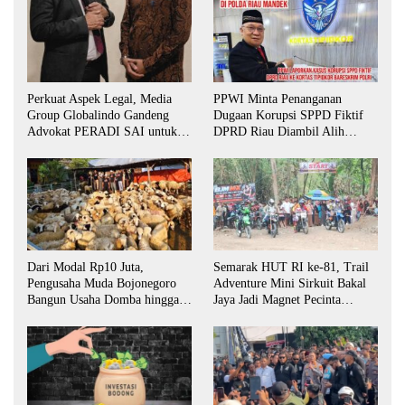
Perkuat Aspek Legal, Media
PPWI Minta Penanganan
Group Globalindo Gandeng
Dugaan Korupsi SPPD Fiktif
Advokat PERADI SAI untuk
DPRD Riau Diambil Alih
Biro Surabaya
Aparat Penegak Hukum Pusat
Dari Modal Rp10 Juta,
Semarak HUT RI ke-81, Trail
Pengusaha Muda Bojonegoro
Adventure Mini Sirkuit Bakal
Bangun Usaha Domba hingga
Jaya Jadi Magnet Pecinta
Layani Pasar Jawa Timur
Otomotif di Bojonegoro