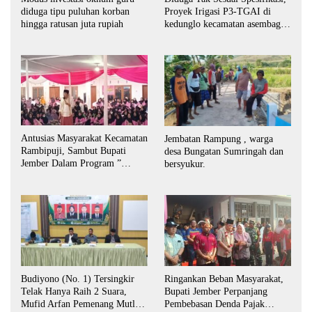
diduga tipu puluhan korban
Proyek Irigasi P3-TGAI di
hingga ratusan juta rupiah
kedunglo kecamatan asembagus
kabupaten Situbondo di
keluhkan
Antusias Masyarakat Kecamatan
Jembatan Rampung , warga
Rambipuji, Sambut Bupati
desa Bungatan Sumringah dan
Jember Dalam Program ”
bersyukur.
Bunga Desaku “
Budiyono (No. 1) Tersingkir
Ringankan Beban Masyarakat,
Telak Hanya Raih 2 Suara,
Bupati Jember Perpanjang
Mufid Arfan Pemenang Mutlak
Pembebasan Denda Pajak