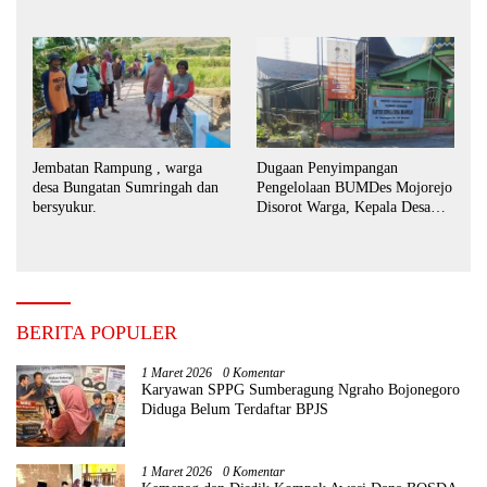
kabupaten Situbondo di
keluhkan
Jembatan Rampung , warga
Dugaan Penyimpangan
desa Bungatan Sumringah dan
Pengelolaan BUMDes Mojorejo
bersyukur.
Disorot Warga, Kepala Desa
Sebut BUMDes Baru
Diaktifkan Kembali
BERITA POPULER
1 Maret 2026
0 Komentar
Karyawan SPPG Sumberagung Ngraho Bojonegoro
Diduga Belum Terdaftar BPJS
1 Maret 2026
0 Komentar