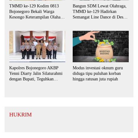
TMMD ke-129 Kodim 0813
Bangun SDM Lewat Olahraga,
Bojonegoro Bekali Warga
TMMD ke-129 Hadirkan
Kesongo Keterampilan Olahan
Semangat Line Dance di Desa
Pisang dan Waluh untuk
Kesongo
Perkuat UMKM
Kapolres Bojonegoro AKBP
Modus investasi oknum guru
Yenni Diarty Jalin Silaturahmi
diduga tipu puluhan korban
dengan Bupati, Teguhkan
hingga ratusan juta rupiah
Komitmen Sinergi untuk
Daerah yang Kondusif
HUKRIM