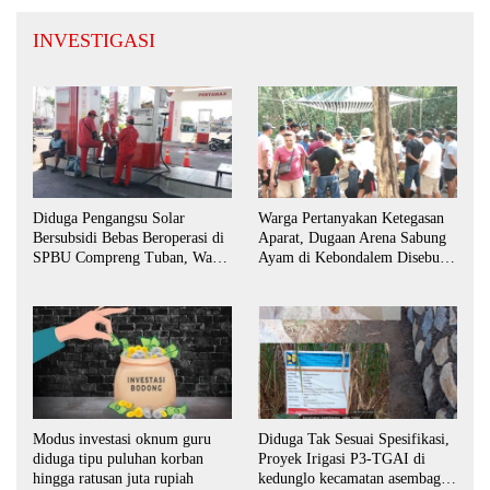
INVESTIGASI
Diduga Pengangsu Solar
Warga Pertanyakan Ketegasan
Bersubsidi Bebas Beroperasi di
Aparat, Dugaan Arena Sabung
SPBU Compreng Tuban, Warga
Ayam di Kebondalem Disebut
Desak APH Bertindak Tegas
Masih Bebas Beroperasi
Modus investasi oknum guru
Diduga Tak Sesuai Spesifikasi,
diduga tipu puluhan korban
Proyek Irigasi P3-TGAI di
hingga ratusan juta rupiah
kedunglo kecamatan asembagus