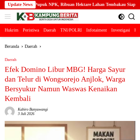
Langsung
, Ribuan Hektare Lahan Tembakau Siap Tingkatkan Produksi
Update News
ke
konten
Hukrim
Peristiwa
Daerah
TNI/POLRI
Infotaiment
Investigasi
Pol
Beranda
Daerah
Daerah
Efek Domino Libur MBG! Harga Sayur
dan Telur di Wongsorejo Anjlok, Warga
Bersyukur Namun Waswas Kenaikan
Kembali
Kabiro Banyuwangi
3 Juli 2026