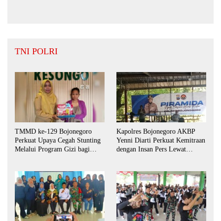
BPD Desa Bengkak
Daerah Hingga September 2026
TNI POLRI
TMMD ke-129 Bojonegoro
Kapolres Bojonegoro AKBP
Perkuat Upaya Cegah Stunting
Yenni Diarti Perkuat Kemitraan
Melalui Program Gizi bagi
dengan Insan Pers Lewat
Balita dan Ibu Hamil
Forum “Piramida”