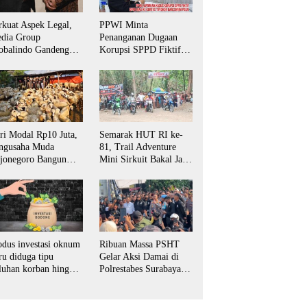
rkuat Aspek Legal,
PPWI Minta
dia Group
Penanganan Dugaan
obalindo Gandeng
Korupsi SPPD Fiktif
vokat PERADI SAI
DPRD Riau Diambil
tuk Biro Surabaya
Alih Aparat Penegak
Hukum Pusat
ri Modal Rp10 Juta,
Semarak HUT RI ke-
ngusaha Muda
81, Trail Adventure
jonegoro Bangun
Mini Sirkuit Bakal Jaya
aha Domba hingga
Jadi Magnet Pecinta
yani Pasar Jawa
Otomotif di
mur
Bojonegoro
dus investasi oknum
Ribuan Massa PSHT
ru diduga tipu
Gelar Aksi Damai di
luhan korban hingga
Polrestabes Surabaya,
tusan juta rupiah
Desak Kasus
Penganiayaan Diusut
Tuntas