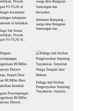
Jembatan Rampung ,
warga desa Bungatan
Sumringah dan
duga Tak Sesuai
bersyukur.
esifikasi, Proyek
igasi P3-TGAI di
dunglo kecamatan
embagus kabupaten
tubondo di keluhkan
Diduga Jadi Korban
Pengeroyokan Sepulang
Tasyakuran, Sejumlah
gaan Penyimpangan
Warga Tempuh Jalur
ngelolaan BUMDes
Hukum
jorejo Disorot
rga, Kepala Desa