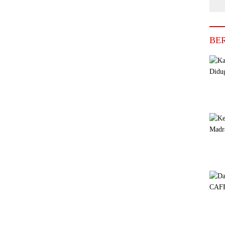
Se
Di
BE