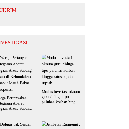
Diarty Siap
Perkuat
UKRIM
Sinergi
dengan
Masyarakat
NVESTIGASI
Modus investasi oknum
guru diduga tipu
rga Pertanyakan
puluhan korban hingga
tegasan Aparat,
ratusan juta rupiah
gaan Arena Sabung
am di Kebondalem
sebut Masih Bebas
roperasi