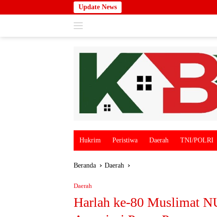
Langsung
Update News
ke
konten
Hukrim
Peristiwa
Daerah
TNI/POLRI
Beranda
Daerah
Daerah
Harlah ke-80 Muslimat N