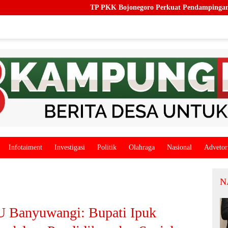
TP PKK Bojonegoro Perkuat Pendampingan Keluarga, Dorong 
Infotaiment
Investigasi
Politik
Olahraga
Nasional
Advetor
N
U Banyuwangi: Bupati Ipuk