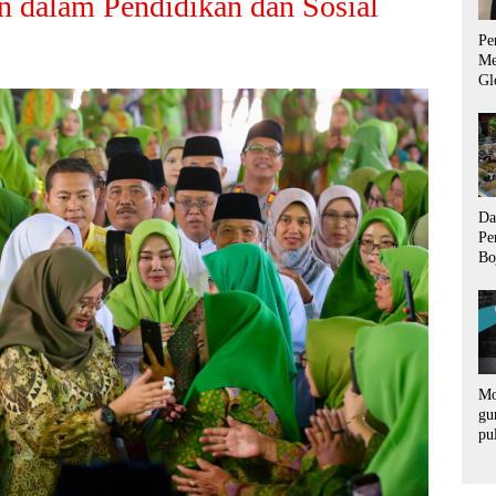
n dalam Pendidikan dan Sosial
Pe
Me
Gl
Ad
un
Da
Pe
Bo
Us
La
Ti
Mo
gu
pu
ra