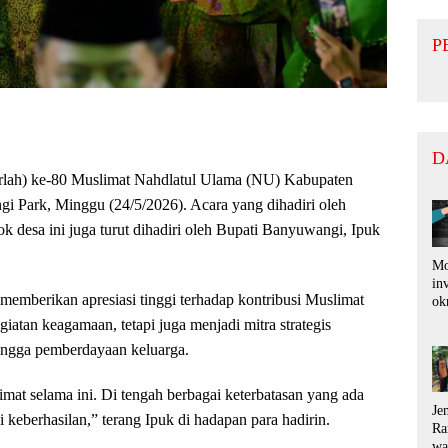
P
D
ah) ke-80 Muslimat Nahdlatul Ulama (NU) Kabupaten
 Park, Minggu (24/5/2026). Acara yang dihadiri oleh
k desa ini juga turut dihadiri oleh Bupati Banyuwangi, Ipuk
Mo
in
memberikan apresiasi tinggi terhadap kontribusi Muslimat
ok
di
iatan keagamaan, tetapi juga menjadi mitra strategis
pu
hingga pemberdayaan keluarga.
ko
ra
ru
mat selama ini. Di tengah berbagai keterbatasan yang ada
Je
i keberhasilan,” terang Ipuk di hadapan para hadirin.
Ra
wa