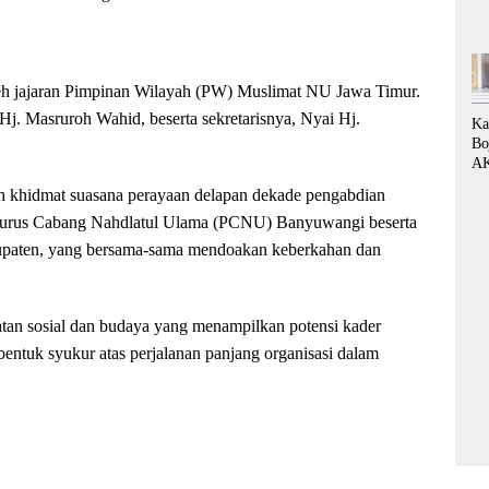
oleh jajaran Pimpinan Wilayah (PW) Muslimat NU Jawa Timur.
Hj. Masruroh Wahid, beserta sekretarisnya, Nyai Hj.
Ka
Bo
AK
Di
ah khidmat suasana perayaan delapan dekade pengabdian
Si
ngurus Cabang Nahdlatul Ulama (PCNU) Banyuwangi beserta
de
Bu
upaten, yang bersama-sama mendoakan keberkahan dan
Te
Ko
Si
Da
atan sosial dan budaya yang menampilkan potensi kader
Ko
ntuk syukur atas perjalanan panjang organisasi dalam