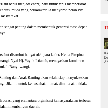
 ini harus menjadi energi baru untuk terus memperkuat
Bu
Su
nerasi muda yang berkarakter. Ia menyoroti peran vital
da
 masyarakat.
be
ran sangat penting dalam membentuk generasi masa depan
T
nya.
Ka
sebut disambut hangat oleh para kader. Ketua Pimpinan
Bo
ngi, Nyai Hj. Yayuk Istianah, menegaskan komitmen
AK
Di
 Pemkab Banyuwangi.
Ke
de
Ranting dan Anak Ranting akan selalu siap menyukseskan
Pe
 Jika itu untuk kemaslahatan umat, diminta atau tidak,
Fo
“P
borasi yang erat antara organisasi kemasyarakatan terbesar
l dalam membangun daerah.