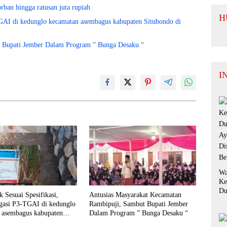
rban hingga ratusan juta rupiah
H
i kedunglo kecamatan asembagus kabupaten Situbondo di
t Bupati Jember Dalam Program ” Bunga Desaku “
I
Wa
Ke
Du
 Sesuai Spesifikasi,
Antusias Masyarakat Kecamatan
Ay
igasi P3-TGAI di kedunglo
Rambipuji, Sambut Bupati Jember
Di
 asembagus kabupaten
Dalam Program ” Bunga Desaku “
Be
 di keluhkan