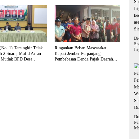
Di
Sp
No. 1) Tersingkir Telak
Ringankan Beban Masyarakat,
Ir
h 2 Suara, Mufid Arfan
Bupati Jember Perpanjang
ke
 Mutlak BPD Desa
Pembebasan Denda Pajak Daerah
as
Hingga September 2026
Si
Du
Pe
Mo
Wa