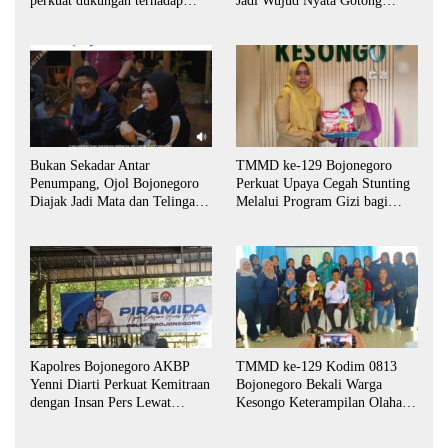
Jadi Wujud Nyata Gotong
perkuat dukungan terhadap
Royong TNI dan Warga
program indonisia asri.
Bukan Sekadar Antar
TMMD ke-129 Bojonegoro
Penumpang, Ojol Bojonegoro
Perkuat Upaya Cegah Stunting
Diajak Jadi Mata dan Telinga
Melalui Program Gizi bagi
Keamanan Bersama
Balita dan Ibu Hamil
Kapolres Bojonegoro AKBP
TMMD ke-129 Kodim 0813
Yenni Diarti Perkuat Kemitraan
Bojonegoro Bekali Warga
dengan Insan Pers Lewat
Kesongo Keterampilan Olahan
Forum “Piramida”
Pisang dan Waluh untuk
Perkuat UMKM