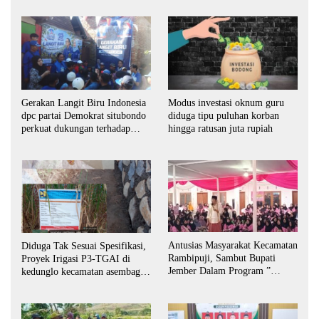
Gerakan Langit Biru Indonesia
Modus investasi oknum guru
dpc partai Demokrat situbondo
diduga tipu puluhan korban
perkuat dukungan terhadap
hingga ratusan juta rupiah
program indonisia asri.
Antusias Masyarakat Kecamatan
Diduga Tak Sesuai Spesifikasi,
Rambipuji, Sambut Bupati
Proyek Irigasi P3-TGAI di
Jember Dalam Program ”
kedunglo kecamatan asembagus
Bunga Desaku “
kabupaten Situbondo di
keluhkan