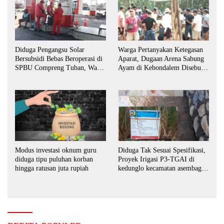
Diduga Pengangsu Solar
Warga Pertanyakan Ketegasan
Bersubsidi Bebas Beroperasi di
Aparat, Dugaan Arena Sabung
SPBU Compreng Tuban, Warga
Ayam di Kebondalem Disebut
Desak APH Bertindak Tegas
Masih Bebas Beroperasi
Modus investasi oknum guru
Diduga Tak Sesuai Spesifikasi,
diduga tipu puluhan korban
Proyek Irigasi P3-TGAI di
hingga ratusan juta rupiah
kedunglo kecamatan asembagus
kabupaten Situbondo di
keluhkan