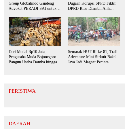
Group Globalindo Gandeng
Dugaan Korupsi SPPD Fiktif
Advokat PERADI SAI untuk
DPRD Riau Diambil Alih
Biro Surabaya
Aparat Penegak Hukum Pusat
Dari Modal Rp10 Juta,
Semarak HUT RI ke-81, Trail
Pengusaha Muda Bojonegoro
Adventure Mini Sirkuit Bakal
Bangun Usaha Domba hingga
Jaya Jadi Magnet Pecinta
Layani Pasar Jawa Timur
Otomotif di Bojonegoro
PERISTIWA
DAERAH