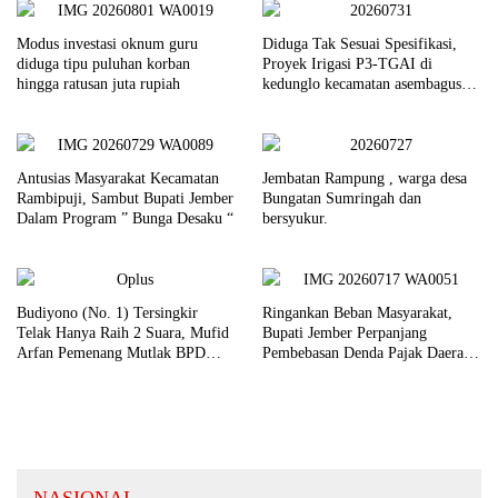
Modus investasi oknum guru
Diduga Tak Sesuai Spesifikasi,
diduga tipu puluhan korban
Proyek Irigasi P3-TGAI di
hingga ratusan juta rupiah
kedunglo kecamatan asembagus
kabupaten Situbondo di keluhkan
Antusias Masyarakat Kecamatan
Jembatan Rampung , warga desa
Rambipuji, Sambut Bupati Jember
Bungatan Sumringah dan
Dalam Program ” Bunga Desaku “
bersyukur.
Budiyono (No. 1) Tersingkir
Ringankan Beban Masyarakat,
Telak Hanya Raih 2 Suara, Mufid
Bupati Jember Perpanjang
Arfan Pemenang Mutlak BPD
Pembebasan Denda Pajak Daerah
Desa Bengkak
Hingga September 2026