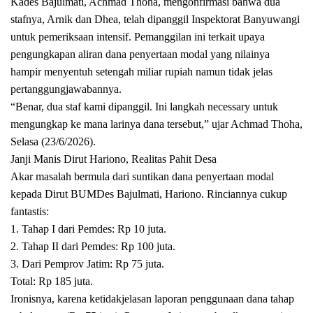
Kades Bajulmati, Achmad Thoha, mengonfirmasi bahwa dua
stafnya, Arnik dan Dhea, telah dipanggil Inspektorat Banyuwangi
untuk pemeriksaan intensif. Pemanggilan ini terkait upaya
pengungkapan aliran dana penyertaan modal yang nilainya
hampir menyentuh setengah miliar rupiah namun tidak jelas
pertanggungjawabannya.
“Benar, dua staf kami dipanggil. Ini langkah necessary untuk
mengungkap ke mana larinya dana tersebut,” ujar Achmad Thoha,
Selasa (23/6/2026).
Janji Manis Dirut Hariono, Realitas Pahit Desa
Akar masalah bermula dari suntikan dana penyertaan modal
kepada Dirut BUMDes Bajulmati, Hariono. Rinciannya cukup
fantastis:
1. Tahap I dari Pemdes: Rp 10 juta.
2. Tahap II dari Pemdes: Rp 100 juta.
3. Dari Pemprov Jatim: Rp 75 juta.
Total: Rp 185 juta.
Ironisnya, karena ketidakjelasan laporan penggunaan dana tahap