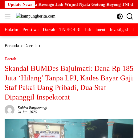
Langsung
a Rest Area Kesongo Jadi Wujud Nyata Gotong Royong TNI dan Warga
Update News
ke
konten
Hukrim
Peristiwa
Daerah
TNI/POLRI
Infotaiment
Investigasi
Pol
Beranda
Daerah
Daerah
Skandal BUMDes Bajulmati: Dana Rp 185
Juta ‘Hilang’ Tanpa LPJ, Kades Bayar Gaji
Staf Pakai Uang Pribadi, Dua Staf
Dipanggil Inspektorat
Kabiro Banyuwangi
24 Juni 2026