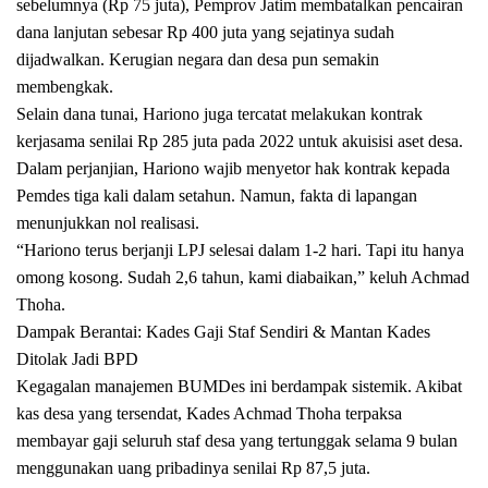
sebelumnya (Rp 75 juta), Pemprov Jatim membatalkan pencairan
dana lanjutan sebesar Rp 400 juta yang sejatinya sudah
dijadwalkan. Kerugian negara dan desa pun semakin
membengkak.
Selain dana tunai, Hariono juga tercatat melakukan kontrak
kerjasama senilai Rp 285 juta pada 2022 untuk akuisisi aset desa.
Dalam perjanjian, Hariono wajib menyetor hak kontrak kepada
Pemdes tiga kali dalam setahun. Namun, fakta di lapangan
menunjukkan nol realisasi.
“Hariono terus berjanji LPJ selesai dalam 1-2 hari. Tapi itu hanya
omong kosong. Sudah 2,6 tahun, kami diabaikan,” keluh Achmad
Thoha.
Dampak Berantai: Kades Gaji Staf Sendiri & Mantan Kades
Ditolak Jadi BPD
Kegagalan manajemen BUMDes ini berdampak sistemik. Akibat
kas desa yang tersendat, Kades Achmad Thoha terpaksa
membayar gaji seluruh staf desa yang tertunggak selama 9 bulan
menggunakan uang pribadinya senilai Rp 87,5 juta.