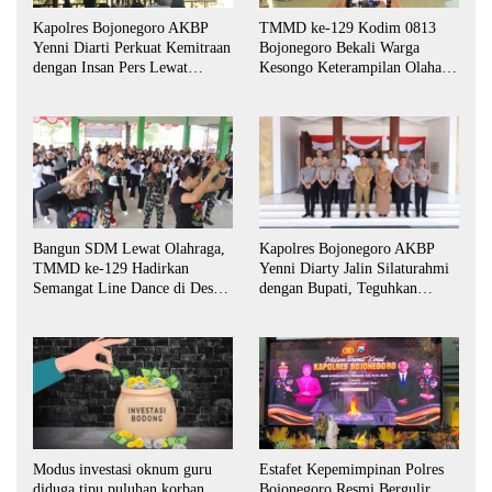
Kapolres Bojonegoro AKBP
TMMD ke-129 Kodim 0813
Yenni Diarti Perkuat Kemitraan
Bojonegoro Bekali Warga
dengan Insan Pers Lewat
Kesongo Keterampilan Olahan
Forum “Piramida”
Pisang dan Waluh untuk
Perkuat UMKM
Bangun SDM Lewat Olahraga,
Kapolres Bojonegoro AKBP
TMMD ke-129 Hadirkan
Yenni Diarty Jalin Silaturahmi
Semangat Line Dance di Desa
dengan Bupati, Teguhkan
Kesongo
Komitmen Sinergi untuk
Daerah yang Kondusif
Estafet Kepemimpinan Polres
Modus investasi oknum guru
Bojonegoro Resmi Bergulir,
diduga tipu puluhan korban