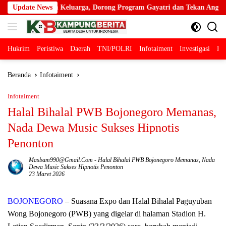
Langsung
rga, Dorong Program Gayatri dan Tekan Angka Anak Tidak Sekolah
Update News
ke
konten
Hukrim
Peristiwa
Daerah
TNI/POLRI
Infotaiment
Investigasi
Pol
Beranda
Infotaiment
Infotaiment
Halal Bihalal PWB Bojonegoro Memanas,
Nada Dewa Music Sukses Hipnotis
Penonton
Masbam990@gmail.com
-
Halal Bihalal PWB Bojonegoro Memanas
,
Nada
Dewa Music Sukses Hipnotis Penonton
23 Maret 2026
BOJONEGORO
– Suasana Expo dan Halal Bihalal Paguyuban
Wong Bojonegoro (PWB) yang digelar di halaman Stadion H.