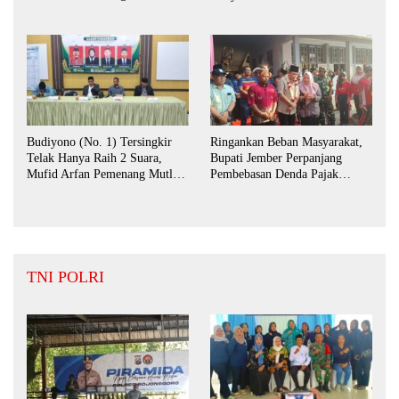
Bunga Desaku “
Budiyono (No. 1) Tersingkir
Ringankan Beban Masyarakat,
Telak Hanya Raih 2 Suara,
Bupati Jember Perpanjang
Mufid Arfan Pemenang Mutlak
Pembebasan Denda Pajak
BPD Desa Bengkak
Daerah Hingga September 2026
TNI POLRI