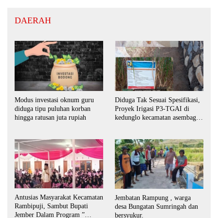
DAERAH
Modus investasi oknum guru
Diduga Tak Sesuai Spesifikasi,
diduga tipu puluhan korban
Proyek Irigasi P3-TGAI di
hingga ratusan juta rupiah
kedunglo kecamatan asembagus
kabupaten Situbondo di
keluhkan
Antusias Masyarakat Kecamatan
Jembatan Rampung , warga
Rambipuji, Sambut Bupati
desa Bungatan Sumringah dan
Jember Dalam Program ”
bersyukur.