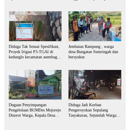
Masih Bebas Beroperasi
Diduga Tak Sesuai Spesifikasi,
Jembatan Rampung , warga
Proyek Irigasi P3-TGAI di
desa Bungatan Sumringah dan
kedunglo kecamatan asembagus
bersyukur.
kabupaten Situbondo di
keluhkan
Dugaan Penyimpangan
Diduga Jadi Korban
Pengelolaan BUMDes Mojorejo
Pengeroyokan Sepulang
Disorot Warga, Kepala Desa
Tasyakuran, Sejumlah Warga
Sebut BUMDes Baru
Tempuh Jalur Hukum
Diaktifkan Kembali