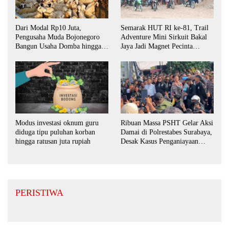
Dari Modal Rp10 Juta,
Semarak HUT RI ke-81, Trail
Pengusaha Muda Bojonegoro
Adventure Mini Sirkuit Bakal
Bangun Usaha Domba hingga
Jaya Jadi Magnet Pecinta
Layani Pasar Jawa Timur
Otomotif di Bojonegoro
Ribuan Massa PSHT Gelar Aksi
Modus investasi oknum guru
Damai di Polrestabes Surabaya,
diduga tipu puluhan korban
Desak Kasus Penganiayaan
hingga ratusan juta rupiah
Diusut Tuntas
PERISTIWA