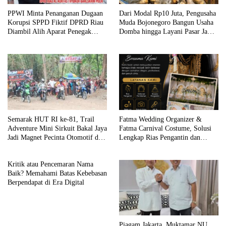
PPWI Minta Penanganan Dugaan
Dari Modal Rp10 Juta, Pengusaha
Korupsi SPPD Fiktif DPRD Riau
Muda Bojonegoro Bangun Usaha
Diambil Alih Aparat Penegak
Domba hingga Layani Pasar Jawa
Hukum Pusat
Timur
Semarak HUT RI ke-81, Trail
Fatma Wedding Organizer &
Adventure Mini Sirkuit Bakal Jaya
Fatma Carnival Costume, Solusi
Jadi Magnet Pecinta Otomotif di
Lengkap Rias Pengantin dan
Bojonegoro
Kostum Karnaval Premium di
Bojonegoro
Kritik atau Pencemaran Nama
Baik? Memahami Batas Kebebasan
Berpendapat di Era Digital
Piagam Jakarta, Muktamar NU