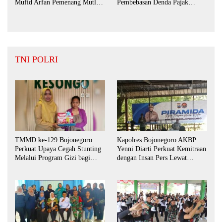
Mufid Arfan Pemenang Mutlak
Pembebasan Denda Pajak
BPD Desa Bengkak
Daerah Hingga September 2026
TNI POLRI
TMMD ke-129 Bojonegoro
Kapolres Bojonegoro AKBP
Perkuat Upaya Cegah Stunting
Yenni Diarti Perkuat Kemitraan
Melalui Program Gizi bagi
dengan Insan Pers Lewat
Balita dan Ibu Hamil
Forum “Piramida”