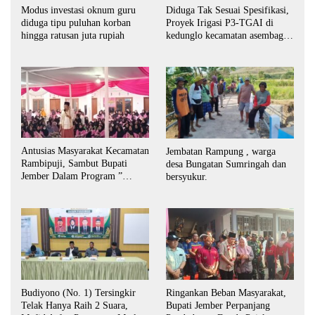
Modus investasi oknum guru
Diduga Tak Sesuai Spesifikasi,
diduga tipu puluhan korban
Proyek Irigasi P3-TGAI di
hingga ratusan juta rupiah
kedunglo kecamatan asembagus
kabupaten Situbondo di
keluhkan
Antusias Masyarakat Kecamatan
Jembatan Rampung , warga
Rambipuji, Sambut Bupati
desa Bungatan Sumringah dan
Jember Dalam Program ”
bersyukur.
Bunga Desaku “
Budiyono (No. 1) Tersingkir
Ringankan Beban Masyarakat,
Telak Hanya Raih 2 Suara,
Bupati Jember Perpanjang