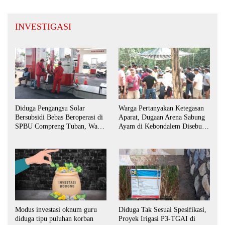
INVESTIGASI
Diduga Pengangsu Solar
Warga Pertanyakan Ketegasan
Bersubsidi Bebas Beroperasi di
Aparat, Dugaan Arena Sabung
SPBU Compreng Tuban, Warga
Ayam di Kebondalem Disebut
Desak APH Bertindak Tegas
Masih Bebas Beroperasi
Modus investasi oknum guru
Diduga Tak Sesuai Spesifikasi,
diduga tipu puluhan korban
Proyek Irigasi P3-TGAI di