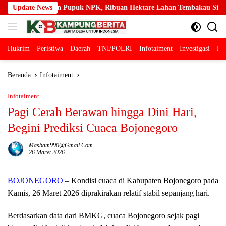
Langsung
puk NPK, Ribuan Hektare Lahan Tembakau Siap Tingkatkan Produksi
Update News
ke
konten
Hukrim
Peristiwa
Daerah
TNI/POLRI
Infotaiment
Investigasi
Pol
Beranda
Infotaiment
Infotaiment
Pagi Cerah Berawan hingga Dini Hari,
Begini Prediksi Cuaca Bojonegoro
Masbam990@gmail.com
26 Maret 2026
BOJONEGORO
– Kondisi cuaca di Kabupaten Bojonegoro pada
Kamis, 26 Maret 2026 diprakirakan relatif stabil sepanjang hari.
Berdasarkan data dari BMKG, cuaca Bojonegoro sejak pagi