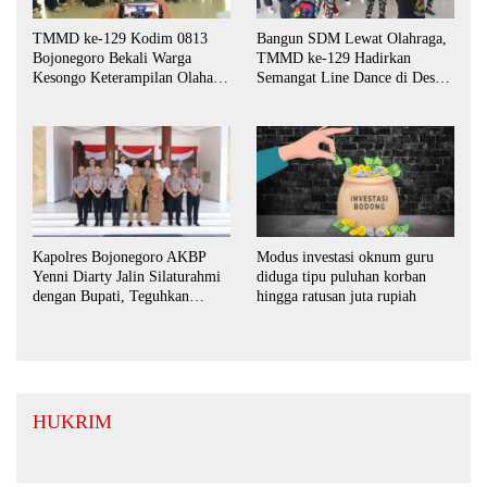
TMMD ke-129 Kodim 0813
Bangun SDM Lewat Olahraga,
Bojonegoro Bekali Warga
TMMD ke-129 Hadirkan
Kesongo Keterampilan Olahan
Semangat Line Dance di Desa
Pisang dan Waluh untuk
Kesongo
Perkuat UMKM
Kapolres Bojonegoro AKBP
Modus investasi oknum guru
Yenni Diarty Jalin Silaturahmi
diduga tipu puluhan korban
dengan Bupati, Teguhkan
hingga ratusan juta rupiah
Komitmen Sinergi untuk
Daerah yang Kondusif
HUKRIM