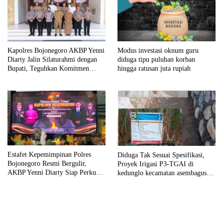
Kapolres Bojonegoro AKBP Yenni
Modus investasi oknum guru
Diarty Jalin Silaturahmi dengan
diduga tipu puluhan korban
Bupati, Teguhkan Komitmen
hingga ratusan juta rupiah
Sinergi untuk Daerah yang
Kondusif
Estafet Kepemimpinan Polres
Diduga Tak Sesuai Spesifikasi,
Bojonegoro Resmi Bergulir,
Proyek Irigasi P3-TGAI di
AKBP Yenni Diarty Siap Perkuat
kedunglo kecamatan asembagus
Sinergi dengan Masyarakat
kabupaten Situbondo di keluhkan