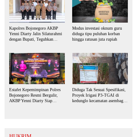
Kapolres Bojonegoro AKBP
Modus investasi oknum guru
Yenni Diarty Jalin Silaturahmi
diduga tipu puluhan korban
dengan Bupati, Teguhkan
hingga ratusan juta rupiah
Komitmen Sinergi untuk
Daerah yang Kondusif
Estafet Kepemimpinan Polres
Diduga Tak Sesuai Spesifikasi,
Bojonegoro Resmi Bergulir,
Proyek Irigasi P3-TGAI di
AKBP Yenni Diarty Siap
kedunglo kecamatan asembagus
Perkuat Sinergi dengan
kabupaten Situbondo di
Masyarakat
keluhkan
HUKRIM