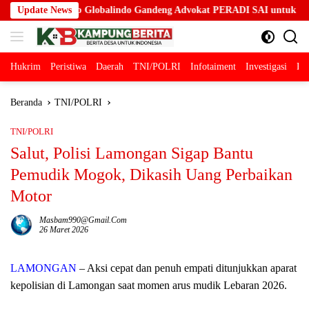
Langsung
Globalindo Gandeng Advokat PERADI SAI untuk Biro Surabaya
Update News
ke
konten
Hukrim
Peristiwa
Daerah
TNI/POLRI
Infotaiment
Investigasi
Pol
Beranda
TNI/POLRI
TNI/POLRI
Salut, Polisi Lamongan Sigap Bantu
Pemudik Mogok, Dikasih Uang Perbaikan
Motor
Masbam990@gmail.com
26 Maret 2026
LAMONGAN
– Aksi cepat dan penuh empati ditunjukkan aparat
kepolisian di Lamongan saat momen arus mudik Lebaran 2026.