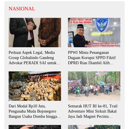
NASIONAL
Perkuat Aspek Legal, Media
PPWI Minta Penanganan
Group Globalindo Gandeng
Dugaan Korupsi SPPD Fiktif
Advokat PERADI SAI untuk
DPRD Riau Diambil Alih
Biro Surabaya
Aparat Penegak Hukum Pusat
Dari Modal Rp10 Juta,
Semarak HUT RI ke-81, Trail
Pengusaha Muda Bojonegoro
Adventure Mini Sirkuit Bakal
Bangun Usaha Domba hingga
Jaya Jadi Magnet Pecinta
Layani Pasar Jawa Timur
Otomotif di Bojonegoro