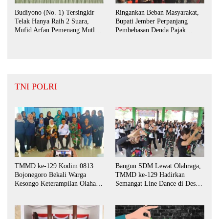
Budiyono (No. 1) Tersingkir
Ringankan Beban Masyarakat,
Telak Hanya Raih 2 Suara,
Bupati Jember Perpanjang
Mufid Arfan Pemenang Mutlak
Pembebasan Denda Pajak
BPD Desa Bengkak
Daerah Hingga September 2026
TNI POLRI
TMMD ke-129 Kodim 0813
Bangun SDM Lewat Olahraga,
Bojonegoro Bekali Warga
TMMD ke-129 Hadirkan
Kesongo Keterampilan Olahan
Semangat Line Dance di Desa
Pisang dan Waluh untuk
Kesongo
Perkuat UMKM