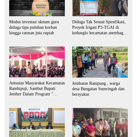
Modus investasi oknum guru
Diduga Tak Sesuai Spesifikasi,
diduga tipu puluhan korban
Proyek Irigasi P3-TGAI di
hingga ratusan juta rupiah
kedunglo kecamatan asembagus
kabupaten Situbondo di
keluhkan
Antusias Masyarakat Kecamatan
Jembatan Rampung , warga
Rambipuji, Sambut Bupati
desa Bungatan Sumringah dan
Jember Dalam Program ”
bersyukur.
Bunga Desaku “