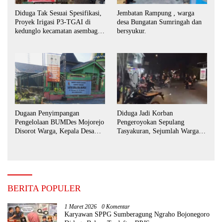
Diduga Tak Sesuai Spesifikasi,
Jembatan Rampung , warga
Proyek Irigasi P3-TGAI di
desa Bungatan Sumringah dan
kedunglo kecamatan asembagus
bersyukur.
kabupaten Situbondo di
keluhkan
Dugaan Penyimpangan
Diduga Jadi Korban
Pengelolaan BUMDes Mojorejo
Pengeroyokan Sepulang
Disorot Warga, Kepala Desa
Tasyakuran, Sejumlah Warga
Sebut BUMDes Baru
Tempuh Jalur Hukum
Diaktifkan Kembali
BERITA POPULER
1 Maret 2026
0 Komentar
Karyawan SPPG Sumberagung Ngraho Bojonegoro