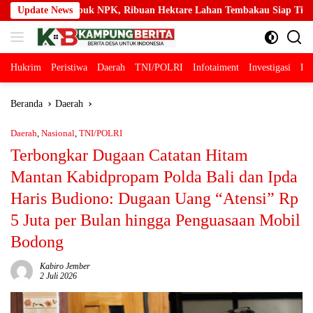
Langsung
Ton Pupuk NPK, Ribuan Hektare Lahan Tembakau Siap Tingkatkan Prod
Update News
ke
konten
Hukrim
Peristiwa
Daerah
TNI/POLRI
Infotaiment
Investigasi
Pol
Beranda
Daerah
Daerah
,
Nasional
,
TNI/POLRI
Terbongkar Dugaan Catatan Hitam
Mantan Kabidpropam Polda Bali dan Ipda
Haris Budiono: Dugaan Uang “Atensi” Rp
5 Juta per Bulan hingga Penguasaan Mobil
Bodong
Kabiro Jember
2 Juli 2026